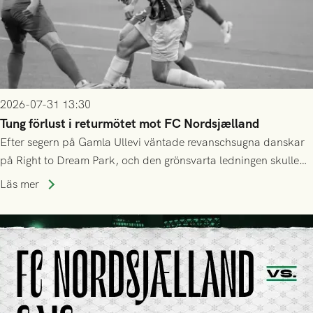
2026-07-31 13:30
Tung förlust i returmötet mot FC Nordsjælland
Efter segern på Gamla Ullevi väntade revanschsugna danskar
på Right to Dream Park, och den grönsvarta ledningen skulle
upphöra efter mindre än kvarten spelad. På lika mark visade
Läs mer
sig Nordsjälland numren för stora och matchen slutade i
tennissiffror och det grönsvarta europaäventyret tog slut.