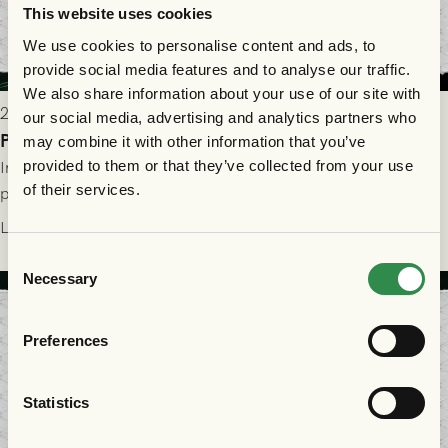
This website uses cookies
We use cookies to personalise content and ads, to
provide social media features and to analyse our traffic.
We also share information about your use of our site with
2026-07-29 9:15
our social media, advertising and analytics partners who
Publikinformation: FC Nordsjælland - GAIS 30/7
may combine it with other information that you’ve
provided to them or that they’ve collected from your use
Information för dig som ska se FC Nordsjælland - GAIS på
of their services.
plats på Right to Dream Park torsdagen den 30/7 kl. 19.00.
Läs mer
Consent
Necessary
Selection
Preferences
Statistics