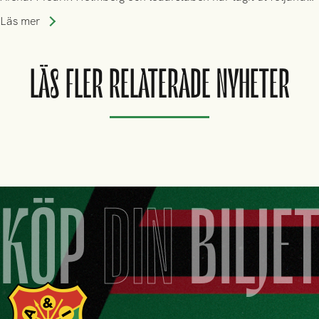
trupp till matchen:
Läs mer
LÄS FLER RELATERADE NYHETER
KÖP
DIN
BILJE