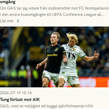
omgång
Om GAIS tar sig vidare från dubbelmötet mot FC Nordsjælland
i den andra kvalomgången till UEFA Conference League så
spelas den tredje kvalomgången kort därpå. Motståndare blir
Läs mer
då vinnaren i mötet mellan isländska Valur och HŠK Zrinjski
Mostar från Bosnien och Hercegovina.
2026-07-19 15:14
Tung förlust mot AIK
GAIS, med en möjlighet att bygga självförtroende inför