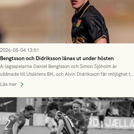
2026-08-04 13:51
Bengtsson och Didriksson lånas ut under hösten
A-lagsspelarna Daniel Bengtsson och Simon Sjöholm är
utlånade till Utsiktens BK, och Alvin Didriksson får möjlighet till
speltid i Hestrafors genom föreningssamarbete.
Läs mer