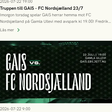
2026-07-22 19:00
Truppen till GAIS - FC Nordsjælland 23/7
Imorgon torsdag spelar GAIS herrar hemma mot FC
Nordsjælland på Gamla Ullevi med avspark kl 19.00! Fredrik
Holmberg och ledarstaben har tagit ut följande trupp till
Läs mer
matchen:
2026-07-22 9:00