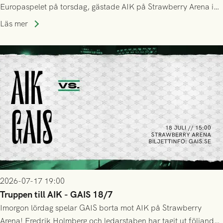
Europaspelet på torsdag, gästade AIK på Strawberry Arena i
Stockholm . Men trots konstant hotande i första halvlek av
Läs mer
GAIS så var det AIK, i andra halvlek, som höjde tempot och
lyckades få in 2-0.
2026-07-17 19:00
Truppen till AIK - GAIS 18/7
Imorgon lördag spelar GAIS borta mot AIK på Strawberry
Arena! Fredrik Holmberg och ledarstaben har tagit ut följande