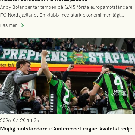
Andy Bolander tar tempen på GAIS första europamotståndare,
FC Nordsjælland. En klubb med stark ekonomi men lågt
publiksnitt, ett lag med både kollektiv styrka och individuell
Läs mer
finess.
2026-07-20 14:35
Möjlig motståndare i Conference League-kvalets tredje