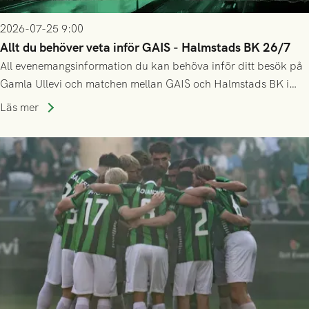
2026-07-25 9:00
Allt du behöver veta inför GAIS - Halmstads BK 26/7
All evenemangsinformation du kan behöva inför ditt besök på
Gamla Ullevi och matchen mellan GAIS och Halmstads BK i
Allsvenskan! Avspark kl 16.30 på söndag 26/7.
Läs mer