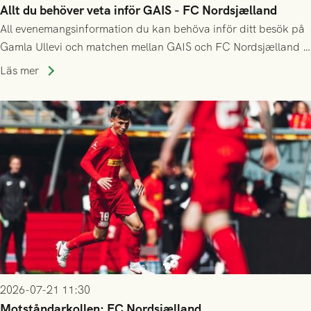
Allt du behöver veta inför GAIS - FC Nordsjælland
All evenemangsinformation du kan behöva inför ditt besök på
Gamla Ullevi och matchen mellan GAIS och FC Nordsjælland i
kvalet till Conference League! Avspark kl 19.00 på torsdag
Läs mer
23/7.
2026-07-21 11:30
Motståndarkollen: FC Nordsjælland