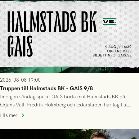
2026-08-08 19:00
Truppen till Halmstads BK - GAIS 9/8
Imorgon söndag spelar GAIS borta mot Halmstads BK på
Örjans Vall! Fredrik Holmberg och ledarstaben har tagit ut
följande trupp till matchen:
Läs mer