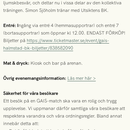
ljumskbesvär, och deltar nu i vissa delar av den kollektiva
träningen. Simon Sjöholm tränar med Utsiktens BK.
Entré: I
ngång via entré 4 (hemmasupportrar) och entré 7
(bortasupportrar) som öppnar kl 12.00. ENDAST FÖRKÖP!
Biljetter på
https://www.ticketmaster.se/event/gais-
halmstad-bk-biljetter/838582090
Mat & dryck:
Kiosk och bar på arenan.
Övrig evenemangsinformation:
Läs mer här >
Säkerhet för våra besökare
Ett besök på en GAIS-match ska vara en rolig och trygg
upplevelse. Vi uppmanar därför samtliga våra besökare att
respektera varandra och våra ordningsregler. Bland annat
innebär detta att: