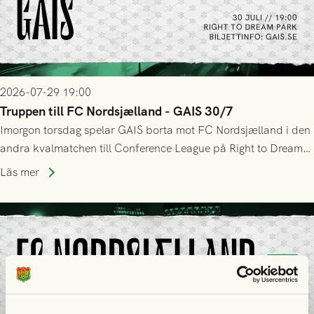
2026-07-29 19:00
Truppen till FC Nordsjælland - GAIS 30/7
Imorgon torsdag spelar GAIS borta mot FC Nordsjælland i den
andra kvalmatchen till Conference League på Right to Dream
Park! Fredrik Holmberg och ledarstaben har tagit ut följande
Läs mer
trupp till matchen: