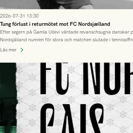
2026-07-31 13:30
Tung förlust i returmötet mot FC Nordsjælland
Efter segern på Gamla Ullevi väntade revanschsugna danskar på
Nordsjälland numren för stora och matchen slutade i tennissiffr
Läs mer