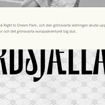
 Right to Dream Park, och den grönsvarta ledningen skulle upp
or och det grönsvarta europaäventyret tog slut.