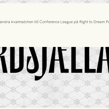
ndra kvalmatchen till Conference League på Right to Dream Par