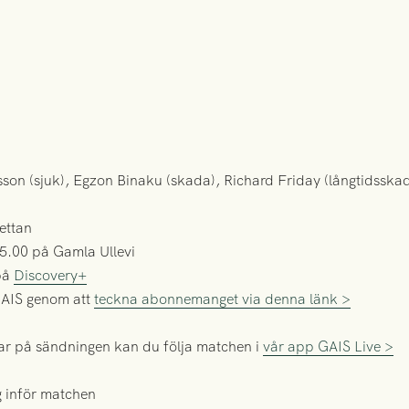
son (sjuk), Egzon Binaku (skada), Richard Friday (långtidsska
ettan
5.00 på Gamla Ullevi
på
Discovery+
GAIS genom att
teckna abonnemanget via denna länk >
tar på sändningen kan du följa matchen i
vår app GAIS Live >
 inför matchen