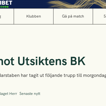
g
Klubben
Gå på match
S
ot Utsiktens BK
arstaben har tagit ut följande trupp till morgond
laget Herr
Senaste nytt