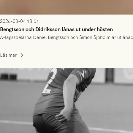
2026-08-04 13:51
Bengtsson och Didriksson lånas ut under hösten
A-lagsspelarna Daniel Bengtsson och Simon Sjöholm är utlånade t
Läs mer