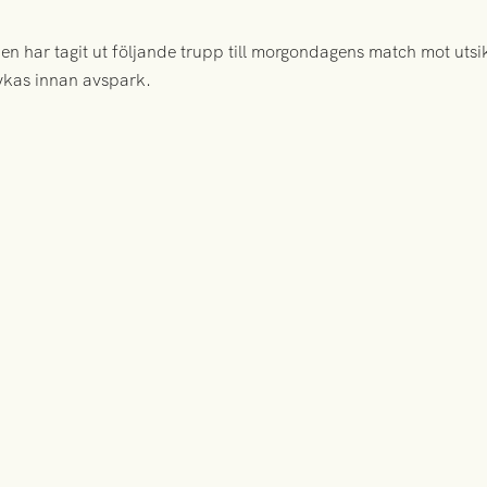
n har tagit ut följande trupp till morgondagens match mot uts
ykas innan avspark.