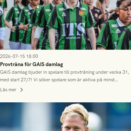
2026-07-15 18:00
Provträna för GAIS damlag
GAIS damlag bjuder in spelare till provträning under vecka 31,
med start 27/7! Vi söker spelare som är aktiva på minst
division 3-nivå.
Läs mer