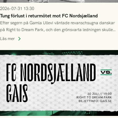
2026-07-31 13:30
Tung förlust i returmötet mot FC Nordsjælland
Efter segern på Gamla Ullevi väntade revanschsugna danskar
på Right to Dream Park, och den grönsvarta ledningen skulle
upphöra efter mindre än kvarten spelad. På lika mark visade
Läs mer
sig Nordsjälland numren för stora och matchen slutade i
tennissiffror och det grönsvarta europaäventyret tog slut.