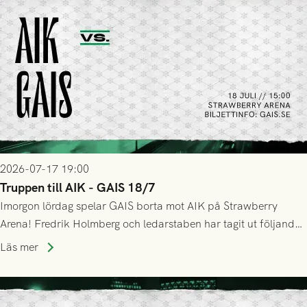
2026-07-17 19:00
Truppen till AIK - GAIS 18/7
Imorgon lördag spelar GAIS borta mot AIK på Strawberry
Arena! Fredrik Holmberg och ledarstaben har tagit ut följande
trupp till matchen:
Läs mer