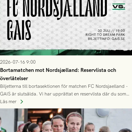
2026-07-16 9:00
Bortamatchen mot Nordsjælland: Reservlista och
överlåtelser
Biljetterna till bortasektionen för matchen FC Nordsjaelland -
GAIS är slutsålda. Vi har upprättat en reservlista där du som
ännu inte har någon biljett kan anmäla ditt intresse. Du kan
Läs mer
inte själv överlåta din biljett till någon annan.