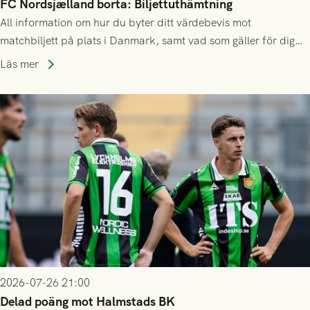
FC Nordsjælland borta: Biljettuthämtning
All information om hur du byter ditt värdebevis mot
matchbiljett på plats i Danmark, samt vad som gäller för dig
som står på reservlista eller fått förhinder.
Läs mer
2026-07-26 21:00
Delad poäng mot Halmstads BK