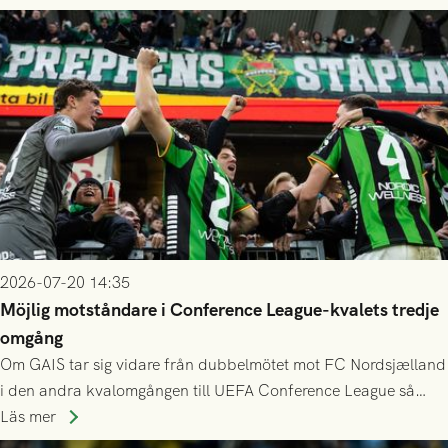
2026-07-20 14:35
Möjlig motståndare i Conference League-kvalets tredje
omgång
Om GAIS tar sig vidare från dubbelmötet mot FC Nordsjælland
i den andra kvalomgången till UEFA Conference League så
spelas den tredje kvalomgången kort därpå. Motståndare blir
Läs mer
då vinnaren i mötet mellan isländska Valur och HŠK Zrinjski