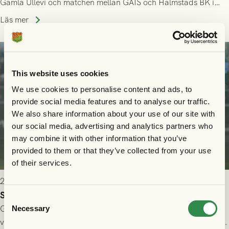
Gamla Ullevi och matchen mellan GAIS och Halmstads BK i
Allsvenskan! Avspark kl 16.30 på söndag 26/7.
Läs mer
This website uses cookies
We use cookies to personalise content and ads, to
provide social media features and to analyse our traffic.
We also share information about your use of our site with
our social media, advertising and analytics partners who
may combine it with other information that you’ve
provided to them or that they’ve collected from your use
of their services.
2026-07-24 16:40
Seger i första kvalmatchen mot FC Nordsjælland
Consent
GAIS dominerade i första halvlek och skapade fler chanser,
Necessary
Selection
välförtjänt fick de in ett ledningsmål strax innan halvtid. Efter