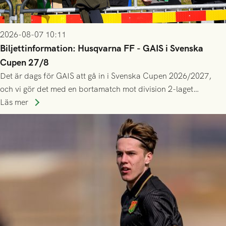
2026-08-07 10:11
Biljettinformation: Husqvarna FF - GAIS i Svenska
Cupen 27/8
Det är dags för GAIS att gå in i Svenska Cupen 2026/2027,
och vi gör det med en bortamatch mot division 2-laget
Husqvarna FF. Häng med och stötta grönsvart på plats!
Läs mer