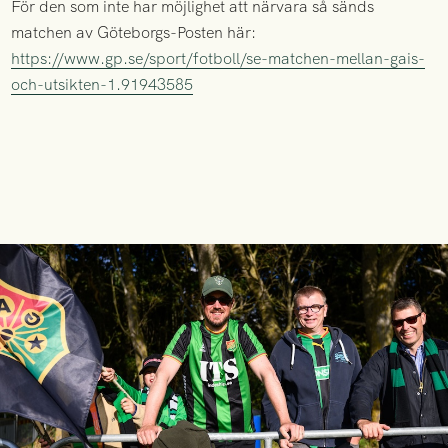
För den som inte har möjlighet att närvara så sänds
matchen av Göteborgs-Posten här:
https://www.gp.se/sport/fotboll/se-matchen-mellan-gais-
och-utsikten-1.91943585