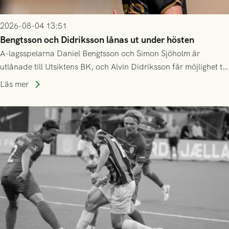
2026-08-04 13:51
Bengtsson och Didriksson lånas ut under hösten
A-lagsspelarna Daniel Bengtsson och Simon Sjöholm är
utlånade till Utsiktens BK, och Alvin Didriksson får möjlighet till
speltid i Hestrafors genom föreningssamarbete.
Läs mer