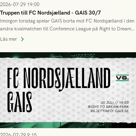
2026-07-29 19:00
Truppen till FC Nordsjælland - GAIS 30/7
Imorgon torsdag spelar GAIS borta mot FC Nordsjælland i den
andra kvalmatchen till Conference League på Right to Dream
Park! Fredrik Holmberg och ledarstaben har tagit ut följande
Läs mer
trupp till matchen:
2026-07-29 9:15