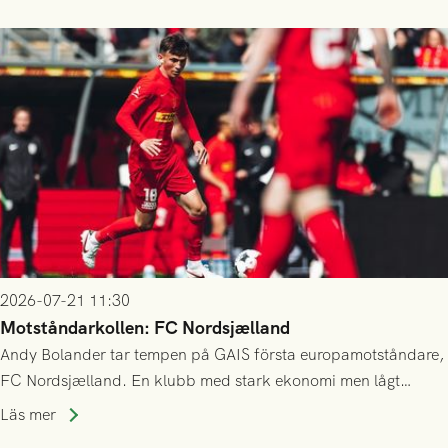
23/7.
2026-07-21 11:30
Motståndarkollen: FC Nordsjælland
Andy Bolander tar tempen på GAIS första europamotståndare,
FC Nordsjælland. En klubb med stark ekonomi men lågt
publiksnitt, ett lag med både kollektiv styrka och individuell
Läs mer
finess.