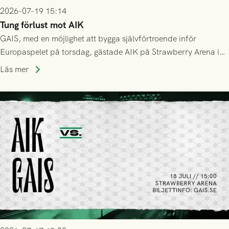
2026-07-19 15:14
Tung förlust mot AIK
GAIS, med en möjlighet att bygga självförtroende inför
Europaspelet på torsdag, gästade AIK på Strawberry Arena i
Stockholm . Men trots konstant hotande i första halvlek av
Läs mer
GAIS så var det AIK, i andra halvlek, som höjde tempot och
lyckades få in 2-0.