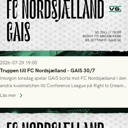
2026-07-29 19:00
Truppen till FC Nordsjælland - GAIS 30/7
Imorgon torsdag spelar GAIS borta mot FC Nordsjælland i den
andra kvalmatchen till Conference League på Right to Dream
Park! Fredrik Holmberg och ledarstaben har tagit ut följande
Läs mer
trupp till matchen: