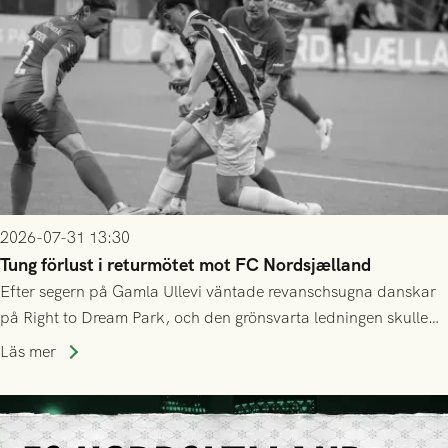
2026-07-31 13:30
Tung förlust i returmötet mot FC Nordsjælland
Efter segern på Gamla Ullevi väntade revanschsugna danskar
på Right to Dream Park, och den grönsvarta ledningen skulle
upphöra efter mindre än kvarten spelad. På lika mark visade
Läs mer
sig Nordsjälland numren för stora och matchen slutade i
tennissiffror och det grönsvarta europaäventyret tog slut.