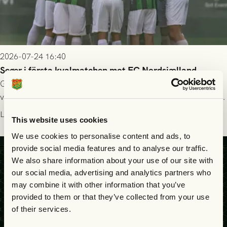
2026-07-24 16:40
Seger i första kvalmatchen mot FC Nordsjælland
GAIS dominerade i första halvlek och skapade fler chanser,
välförtjänt fick de in ett ledningsmål strax innan halvtid. Efter
halvtidsvilan sjönk tempot när Nordsjälland tilläts ha mer av
Läs mer
This website uses cookies
bollen, men GAIS försvarade sig disciplinerat och säkrade en
seger! Matchfoto: Mikael Josefsson & Lasse Ekström
We use cookies to personalise content and ads, to
provide social media features and to analyse our traffic.
We also share information about your use of our site with
our social media, advertising and analytics partners who
may combine it with other information that you’ve
provided to them or that they’ve collected from your use
of their services.