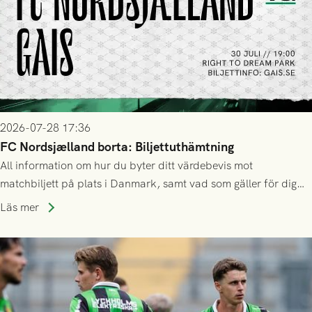
2026-07-28 17:36
FC Nordsjælland borta: Biljettuthämtning
All information om hur du byter ditt värdebevis mot
matchbiljett på plats i Danmark, samt vad som gäller för dig
som står på reservlista eller fått förhinder.
Läs mer