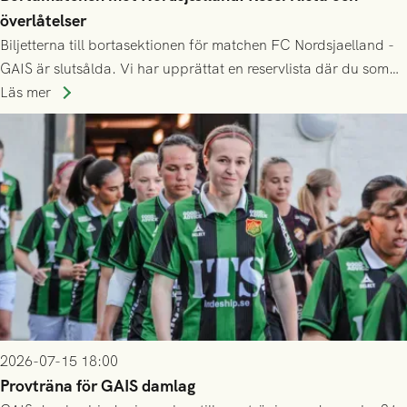
överlåtelser
Biljetterna till bortasektionen för matchen FC Nordsjaelland -
GAIS är slutsålda. Vi har upprättat en reservlista där du som
ännu inte har någon biljett kan anmäla ditt intresse. Du kan
Läs mer
inte själv överlåta din biljett till någon annan.
2026-07-15 18:00
Provträna för GAIS damlag