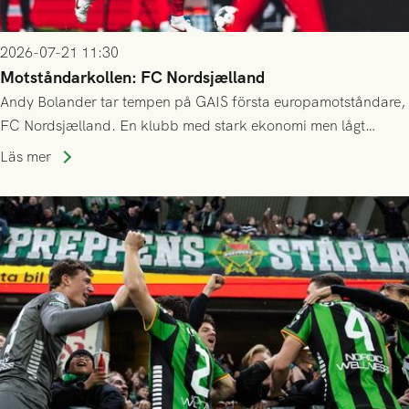
2026-07-21 11:30
Motståndarkollen: FC Nordsjælland
Andy Bolander tar tempen på GAIS första europamotståndare,
FC Nordsjælland. En klubb med stark ekonomi men lågt
publiksnitt, ett lag med både kollektiv styrka och individuell
Läs mer
finess.