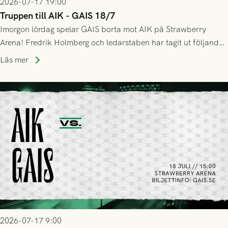
2026-07-17 19:00
Truppen till AIK - GAIS 18/7
Imorgon lördag spelar GAIS borta mot AIK på Strawberry
Arena! Fredrik Holmberg och ledarstaben har tagit ut följande
trupp till matchen:
Läs mer
2026-07-17 9:00