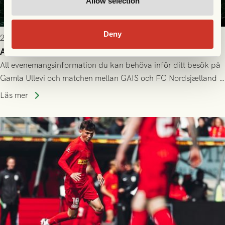
Allow selection
Deny
2026-07-22 9:00
Allt du behöver veta inför GAIS - FC Nordsjælland
All evenemangsinformation du kan behöva inför ditt besök på
Gamla Ullevi och matchen mellan GAIS och FC Nordsjælland i
kvalet till Conference League! Avspark kl 19.00 på torsdag
Läs mer
23/7.