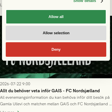
Show details
Holmberg och ledarstaben har tagit ut följande trupp till
Läs mer
matchen:
Allow all
Allow selection
Deny
2026-07-22 9:00
Allt du behöver veta inför GAIS - FC Nordsjælland
All evenemangsinformation du kan behöva inför ditt besök på
Gamla Ullevi och matchen mellan GAIS och FC Nordsjælland i
kvalet till Conference League! Avspark kl 19.00 på torsdag