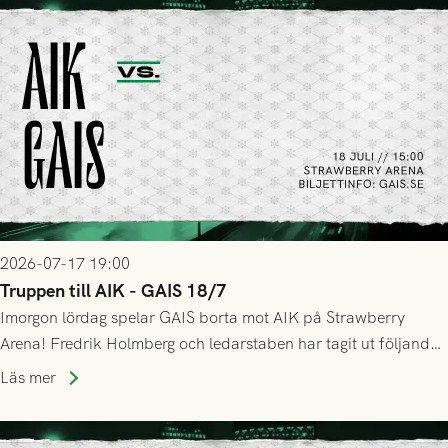
2026-07-17 19:00
Truppen till AIK - GAIS 18/7
Imorgon lördag spelar GAIS borta mot AIK på Strawberry
Arena! Fredrik Holmberg och ledarstaben har tagit ut följande
trupp till matchen:
Läs mer