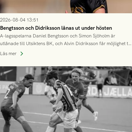
2026-08-04 13:51
Bengtsson och Didriksson lånas ut under hösten
A-lagsspelarna Daniel Bengtsson och Simon Sjöholm är
utlånade till Utsiktens BK, och Alvin Didriksson får möjlighet till
speltid i Hestrafors genom föreningssamarbete.
Läs mer