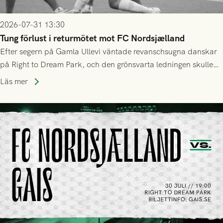
2026-07-31 13:30
Tung förlust i returmötet mot FC Nordsjælland
Efter segern på Gamla Ullevi väntade revanschsugna danskar
på Right to Dream Park, och den grönsvarta ledningen skulle
upphöra efter mindre än kvarten spelad. På lika mark visade
Läs mer
sig Nordsjälland numren för stora och matchen slutade i
tennissiffror och det grönsvarta europaäventyret tog slut.