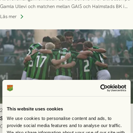
Gamla Ullevi och matchen mellan GAIS och Halmstads BK i
Allsvenskan! Avspark kl 16.30 på söndag 26/7.
Läs mer
This website uses cookies
2026-07-24 16:40
Seger i första kvalmatchen mot FC Nordsjælland
We use cookies to personalise content and ads, to
provide social media features and to analyse our traffic.
GAIS dominerade i första halvlek och skapade fler chanser,
We also share information about your use of our site with