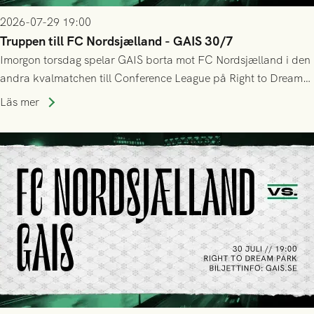
2026-07-29 19:00
Truppen till FC Nordsjælland - GAIS 30/7
Imorgon torsdag spelar GAIS borta mot FC Nordsjælland i den
andra kvalmatchen till Conference League på Right to Dream
Park! Fredrik Holmberg och ledarstaben har tagit ut följande
Läs mer
trupp till matchen: