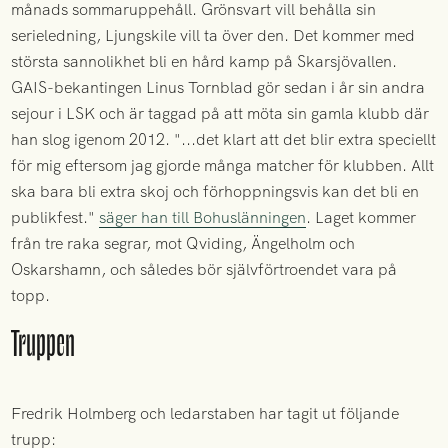
månads sommaruppehåll. Grönsvart vill behålla sin
serieledning, Ljungskile vill ta över den. Det kommer med
största sannolikhet bli en hård kamp på Skarsjövallen.
GAIS-bekantingen Linus Tornblad gör sedan i år sin andra
sejour i LSK och är taggad på att möta sin gamla klubb där
han slog igenom 2012. "...det klart att det blir extra speciellt
för mig eftersom jag gjorde många matcher för klubben. Allt
ska bara bli extra skoj och förhoppningsvis kan det bli en
publikfest."
säger han till Bohuslänningen
. Laget kommer
från tre raka segrar, mot Qviding, Ängelholm och
Oskarshamn, och således bör självförtroendet vara på
topp.
Truppen
Fredrik Holmberg och ledarstaben har tagit ut följande
trupp: