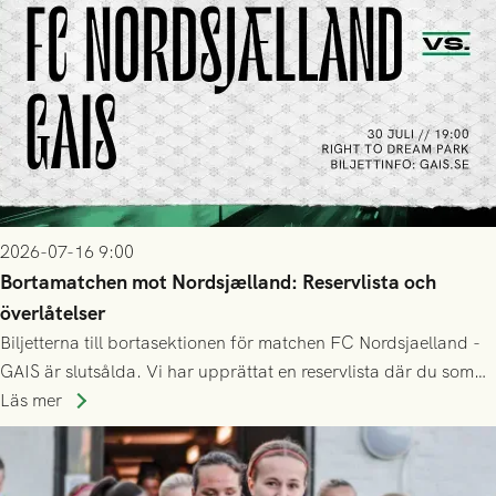
2026-07-16 9:00
Bortamatchen mot Nordsjælland: Reservlista och
överlåtelser
Biljetterna till bortasektionen för matchen FC Nordsjaelland -
GAIS är slutsålda. Vi har upprättat en reservlista där du som
ännu inte har någon biljett kan anmäla ditt intresse. Du kan
Läs mer
inte själv överlåta din biljett till någon annan.