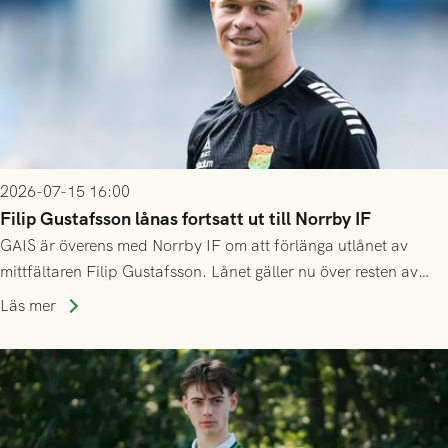
2026-07-15 16:00
Filip Gustafsson lånas fortsatt ut till Norrby IF
GAIS är överens med Norrby IF om att förlänga utlånet av
mittfältaren Filip Gustafsson. Lånet gäller nu över resten av
säsongen 2026.
Läs mer