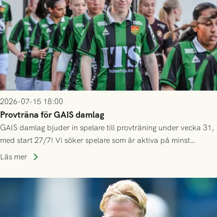
2026-07-15 18:00
Provträna för GAIS damlag
GAIS damlag bjuder in spelare till provträning under vecka 31,
med start 27/7! Vi söker spelare som är aktiva på minst
division 3-nivå.
Läs mer