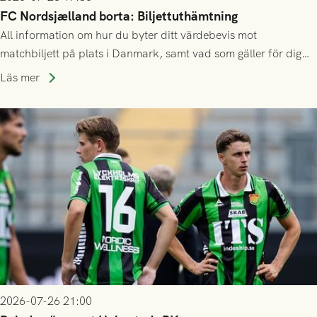
FC Nordsjælland borta: Biljettuthämtning
All information om hur du byter ditt värdebevis mot
matchbiljett på plats i Danmark, samt vad som gäller för dig
som står på reservlista eller fått förhinder.
Läs mer
2026-07-26 21:00