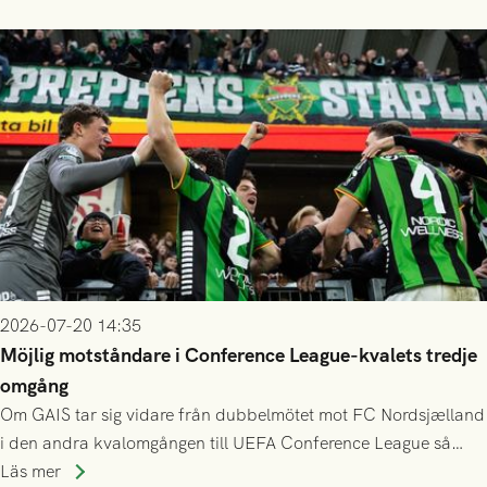
finess.
2026-07-20 14:35
Möjlig motståndare i Conference League-kvalets tredje
omgång
Om GAIS tar sig vidare från dubbelmötet mot FC Nordsjælland
i den andra kvalomgången till UEFA Conference League så
spelas den tredje kvalomgången kort därpå. Motståndare blir
Läs mer