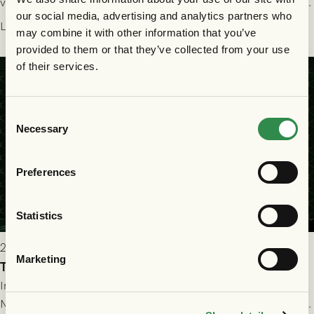
välförtjänt fick de in ett ledningsmål strax innan halvtid. Efter
our social media, advertising and analytics partners who
halvtidsvilan sjönk tempot när Nordsjälland tilläts ha mer av
Läs mer
may combine it with other information that you’ve
bollen, men GAIS försvarade sig disciplinerat och säkrade en
provided to them or that they’ve collected from your use
seger! Matchfoto: Mikael Josefsson & Lasse Ekström
of their services.
Consent
Necessary
Selection
Preferences
Statistics
2026-07-22 19:00
Marketing
Truppen till GAIS - FC Nordsjælland 23/7
Imorgon torsdag spelar GAIS herrar hemma mot FC
Nordsjælland på Gamla Ullevi med avspark kl 19.00! Fredrik