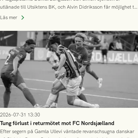
utlånade till Utsiktens BK, och Alvin Didriksson får möjlighet till
speltid i Hestrafors genom föreningssamarbete.
Läs mer
2026-07-31 13:30
Tung förlust i returmötet mot FC Nordsjælland
Efter segern på Gamla Ullevi väntade revanschsugna danskar