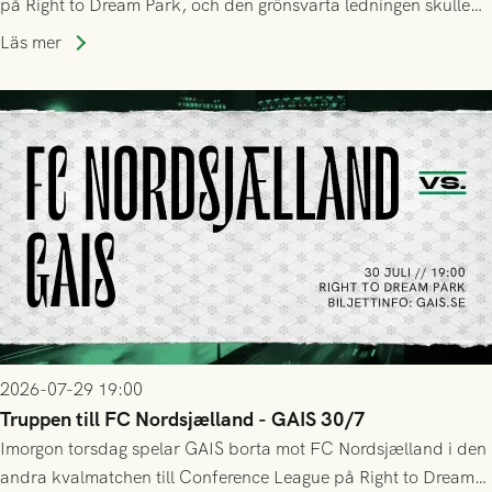
på Right to Dream Park, och den grönsvarta ledningen skulle
upphöra efter mindre än kvarten spelad. På lika mark visade
Läs mer
sig Nordsjälland numren för stora och matchen slutade i
tennissiffror och det grönsvarta europaäventyret tog slut.
2026-07-29 19:00
Truppen till FC Nordsjælland - GAIS 30/7
Imorgon torsdag spelar GAIS borta mot FC Nordsjælland i den
andra kvalmatchen till Conference League på Right to Dream