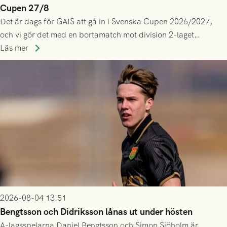
Cupen 27/8
Det är dags för GAIS att gå in i Svenska Cupen 2026/2027,
och vi gör det med en bortamatch mot division 2-laget
Husqvarna FF. Häng med och stötta grönsvart på plats!
Läs mer
2026-08-04 13:51
Bengtsson och Didriksson lånas ut under hösten
A-lagsspelarna Daniel Bengtsson och Simon Sjöholm är