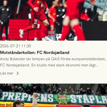
2026-07-21 11:30
Motståndarkollen: FC Nordsjælland
Andy Bolander tar tempen på GAIS första europamotståndare,
FC Nordsjælland. En klubb med stark ekonomi men lågt
publiksnitt, ett lag med både kollektiv styrka och individuell
Läs mer
finess.