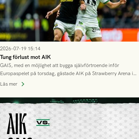
2026-07-19 15:14
Tung förlust mot AIK
GAIS, med en möjlighet att bygga självförtroende inför
Europaspelet på torsdag, gästade AIK på Strawberry Arena i
Stockholm . Men trots konstant hotande i första halvlek av
Läs mer
GAIS så var det AIK, i andra halvlek, som höjde tempot och
lyckades få in 2-0.