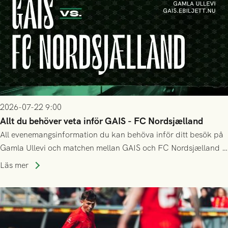
2026-07-22 9:00
Allt du behöver veta inför GAIS - FC Nordsjælland
All evenemangsinformation du kan behöva inför ditt besök på
Gamla Ullevi och matchen mellan GAIS och FC Nordsjælland i
kvalet till Conference League! Avspark kl 19.00 på torsdag
Läs mer
23/7.