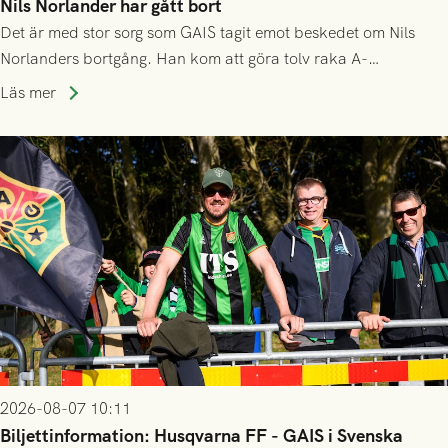
Nils Norlander har gått bort
Det är med stor sorg som GAIS tagit emot beskedet om Nils
Norlanders bortgång. Han kom att göra tolv raka A-
lagssäsonger i Grönsvart och är en av få spelare som i GAIS
Läs mer
gjort fler än 200 matcher.
2026-08-07 10:11
Biljettinformation: Husqvarna FF - GAIS i Svenska