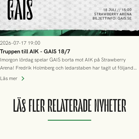
2026-07-17 19:00
Truppen till AIK - GAIS 18/7
Imorgon lördag spelar GAIS borta mot AIK på Strawberry
Arena! Fredrik Holmberg och ledarstaben har tagit ut följande
trupp till matchen:
Läs mer
LÄS FLER RELATERADE NYHETER