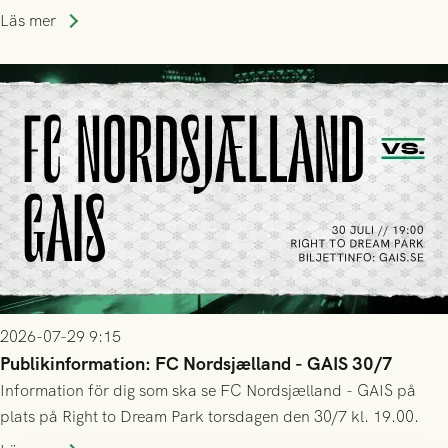
Park! Fredrik Holmberg och ledarstaben har tagit ut följande
Läs mer
trupp till matchen:
2026-07-29 9:15
Publikinformation: FC Nordsjælland - GAIS 30/7
Information för dig som ska se FC Nordsjælland - GAIS på
plats på Right to Dream Park torsdagen den 30/7 kl. 19.00.