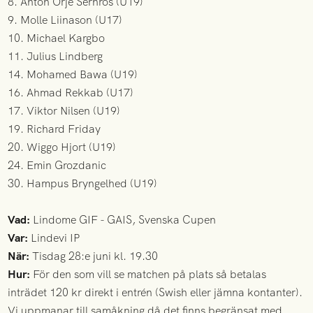
8. Anton Örje Sernros (U19)
9. Molle Liinason (U17)
10. Michael Kargbo
11. Julius Lindberg
14. Mohamed Bawa (U19)
16. Ahmad Rekkab (U17)
17. Viktor Nilsen (U19)
19. Richard Friday
20. Wiggo Hjort (U19)
24. Emin Grozdanic
30. Hampus Bryngelhed (U19)
Vad:
Lindome GIF - GAIS, Svenska Cupen
Var:
Lindevi IP
När:
Tisdag 28:e juni kl. 19.30
Hur:
För den som vill se matchen på plats så betalas
inträdet 120 kr direkt i entrén (Swish eller jämna kontanter).
Vi uppmanar till samåkning då det finns begränsat med