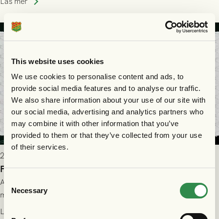
Läs mer
This website uses cookies
We use cookies to personalise content and ads, to
provide social media features and to analyse our traffic.
We also share information about your use of our site with
our social media, advertising and analytics partners who
may combine it with other information that you’ve
provided to them or that they’ve collected from your use
of their services.
2026-07-28 17:36
FC Nordsjælland borta: Biljettuthämtning
Consent
All information om hur du byter ditt värdebevis mot
Necessary
Selection
matchbiljett på plats i Danmark, samt vad som gäller för dig
som står på reservlista eller fått förhinder.
Läs mer