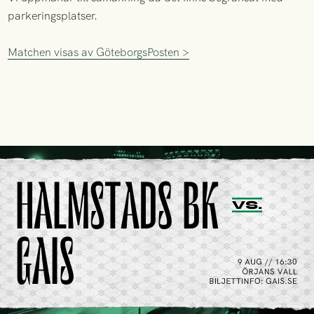
parkeringsplatser.
Matchen visas av GöteborgsPosten >