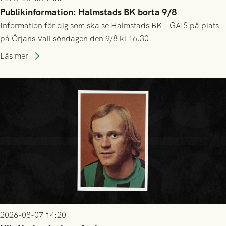
Publikinformation: Halmstads BK borta 9/8
Information för dig som ska se Halmstads BK - GAIS på plats
på Örjans Vall söndagen den 9/8 kl 16.30.
Läs mer
2026-08-07 14:20