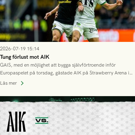
2026-07-19 15:14
Tung förlust mot AIK
GAIS, med en möjlighet att bygga självförtroende inför
Europaspelet på torsdag, gästade AIK på Strawberry Arena i
Stockholm . Men trots konstant hotande i första halvlek av
Läs mer
GAIS så var det AIK, i andra halvlek, som höjde tempot och
lyckades få in 2-0.