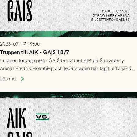
2026-07-17 19:00
Truppen till AIK - GAIS 18/7
Imorgon lördag spelar GAIS borta mot AIK på Strawberry
Arena! Fredrik Holmberg och ledarstaben har tagit ut följande
trupp till matchen:
Läs mer