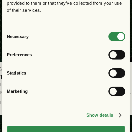
provided to them or that they’ve collected from your use
of their services.
Consent
Necessary
Selection
Preferences
2026-07-22 19:00
Statistics
Truppen till GAIS - FC Nordsjælland 23/7
Imorgon torsdag spelar GAIS herrar hemma mot FC
Marketing
Nordsjælland på Gamla Ullevi med avspark kl 19.00! Fredrik
Holmberg och ledarstaben har tagit ut följande trupp till
Läs mer
matchen:
Show details