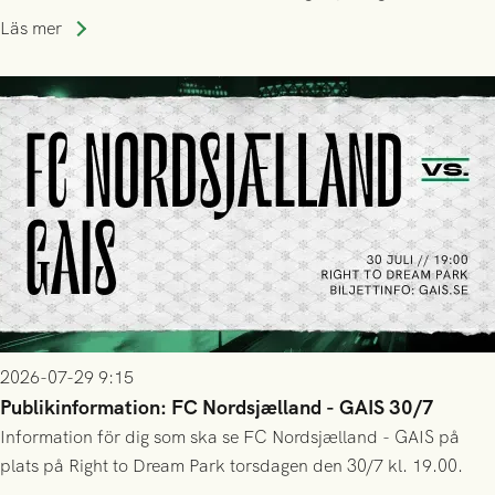
Park! Fredrik Holmberg och ledarstaben har tagit ut följande
Läs mer
trupp till matchen:
2026-07-29 9:15
Publikinformation: FC Nordsjælland - GAIS 30/7
Information för dig som ska se FC Nordsjælland - GAIS på
plats på Right to Dream Park torsdagen den 30/7 kl. 19.00.