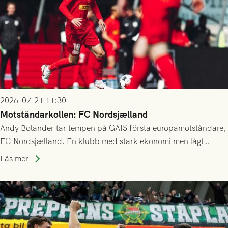
2026-07-21 11:30
Motståndarkollen: FC Nordsjælland
Andy Bolander tar tempen på GAIS första europamotståndare,
FC Nordsjælland. En klubb med stark ekonomi men lågt
publiksnitt, ett lag med både kollektiv styrka och individuell
Läs mer
finess.