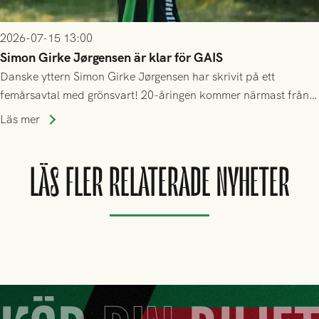
2026-07-15 13:00
Simon Girke Jørgensen är klar för GAIS
Danske yttern Simon Girke Jørgensen har skrivit på ett
femårsavtal med grönsvart! 20-åringen kommer närmast från
spel i färöiska Skála IF.
Läs mer
LÄS FLER RELATERADE NYHETER