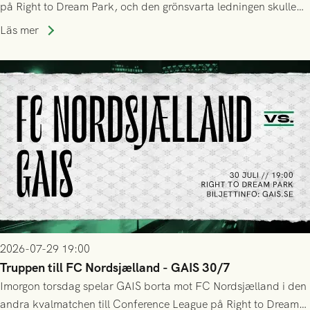
på Right to Dream Park, och den grönsvarta ledningen skulle
upphöra efter mindre än kvarten spelad. På lika mark visade
Läs mer
sig Nordsjälland numren för stora och matchen slutade i
tennissiffror och det grönsvarta europaäventyret tog slut.
2026-07-29 19:00
Truppen till FC Nordsjælland - GAIS 30/7
Imorgon torsdag spelar GAIS borta mot FC Nordsjælland i den
andra kvalmatchen till Conference League på Right to Dream