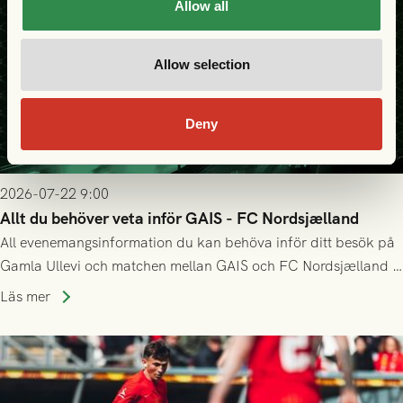
Allow all
Allow selection
Deny
2026-07-22 9:00
Allt du behöver veta inför GAIS - FC Nordsjælland
All evenemangsinformation du kan behöva inför ditt besök på
Gamla Ullevi och matchen mellan GAIS och FC Nordsjælland i
kvalet till Conference League! Avspark kl 19.00 på torsdag
Läs mer
23/7.