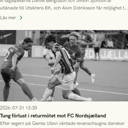
A-lagsspelarna Daniel Bengtsson och Simon Sjöholm är
utlånade till Utsiktens BK, och Alvin Didriksson får möjlighet till
speltid i Hestrafors genom föreningssamarbete.
Läs mer
2026-07-31 13:30
Tung förlust i returmötet mot FC Nordsjælland
Efter segern på Gamla Ullevi väntade revanschsugna danskar