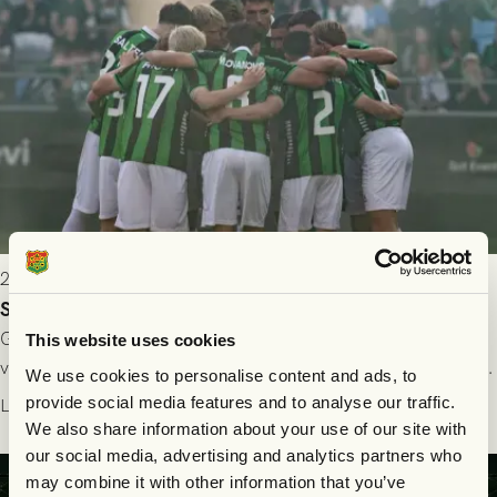
2026-07-24 16:40
Seger i första kvalmatchen mot FC Nordsjælland
GAIS dominerade i första halvlek och skapade fler chanser,
This website uses cookies
välförtjänt fick de in ett ledningsmål strax innan halvtid. Efter
We use cookies to personalise content and ads, to
halvtidsvilan sjönk tempot när Nordsjälland tilläts ha mer av
provide social media features and to analyse our traffic.
Läs mer
bollen, men GAIS försvarade sig disciplinerat och säkrade en
We also share information about your use of our site with
seger! Matchfoto: Mikael Josefsson & Lasse Ekström
our social media, advertising and analytics partners who
may combine it with other information that you’ve