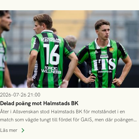
2026-07-26 21:00
Delad poäng mot Halmstads BK
Åter i Allsvenskan stod Halmstads BK för motståndet i en
match som vägde tungt till fördel för GAIS, men där poängen
delades efter dramatik på tilläggstid.
Läs mer