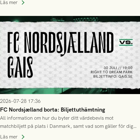
Läs mer
2026-07-28 17:36
FC Nordsjælland borta: Biljettuthämtning
All information om hur du byter ditt värdebevis mot
matchbiljett på plats i Danmark, samt vad som gäller för dig
som står på reservlista eller fått förhinder.
Läs mer