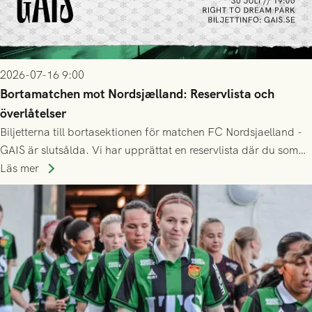
2026-07-16 9:00
Bortamatchen mot Nordsjælland: Reservlista och
överlåtelser
Biljetterna till bortasektionen för matchen FC Nordsjaelland -
GAIS är slutsålda. Vi har upprättat en reservlista där du som
ännu inte har någon biljett kan anmäla ditt intresse. Du kan
Läs mer
inte själv överlåta din biljett till någon annan.