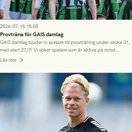
2026-07-15 18:00
Provträna för GAIS damlag
GAIS damlag bjuder in spelare till provträning under vecka 31,
med start 27/7! Vi söker spelare som är aktiva på minst
division 3-nivå.
Läs mer