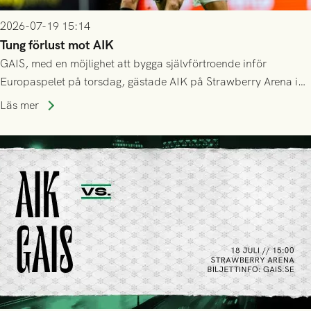
2026-07-19 15:14
Tung förlust mot AIK
GAIS, med en möjlighet att bygga självförtroende inför
Europaspelet på torsdag, gästade AIK på Strawberry Arena i
Stockholm . Men trots konstant hotande i första halvlek av
Läs mer
GAIS så var det AIK, i andra halvlek, som höjde tempot och
lyckades få in 2-0.