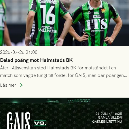
2026-07-26 21:00
Delad poäng mot Halmstads BK
Åter i Allsvenskan stod Halmstads BK för motståndet i en
match som vägde tungt till fördel för GAIS, men där poängen
delades efter dramatik på tilläggstid.
Läs mer