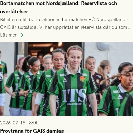
Bortamatchen mot Nordsjælland: Reservlista och
överlåtelser
Biljetterna till bortasektionen för matchen FC Nordsjaelland -
GAIS är slutsålda. Vi har upprättat en reservlista där du som
ännu inte har någon biljett kan anmäla ditt intresse. Du kan
Läs mer
inte själv överlåta din biljett till någon annan.
2026-07-15 18:00
Provträna för GAIS damlag