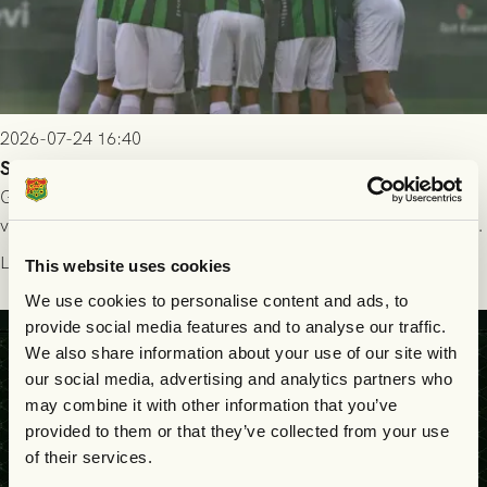
2026-07-24 16:40
Seger i första kvalmatchen mot FC Nordsjælland
GAIS dominerade i första halvlek och skapade fler chanser,
välförtjänt fick de in ett ledningsmål strax innan halvtid. Efter
halvtidsvilan sjönk tempot när Nordsjälland tilläts ha mer av
Läs mer
This website uses cookies
bollen, men GAIS försvarade sig disciplinerat och säkrade en
We use cookies to personalise content and ads, to
seger! Matchfoto: Mikael Josefsson & Lasse Ekström
provide social media features and to analyse our traffic.
We also share information about your use of our site with
our social media, advertising and analytics partners who
may combine it with other information that you’ve
provided to them or that they’ve collected from your use
of their services.