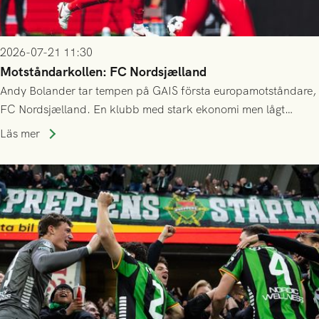
2026-07-21 11:30
Motståndarkollen: FC Nordsjælland
Andy Bolander tar tempen på GAIS första europamotståndare,
FC Nordsjælland. En klubb med stark ekonomi men lågt
publiksnitt, ett lag med både kollektiv styrka och individuell
Läs mer
finess.