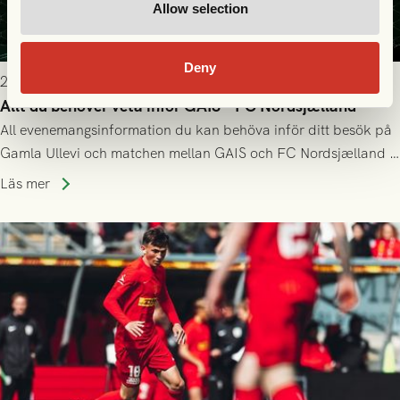
Allow selection
Deny
2026-07-22 9:00
Allt du behöver veta inför GAIS - FC Nordsjælland
All evenemangsinformation du kan behöva inför ditt besök på
Gamla Ullevi och matchen mellan GAIS och FC Nordsjælland i
kvalet till Conference League! Avspark kl 19.00 på torsdag
Läs mer
23/7.