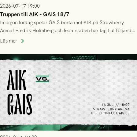
2026-07-17 19:00
Truppen till AIK - GAIS 18/7
Imorgon lördag spelar GAIS borta mot AIK på Strawberry
Arena! Fredrik Holmberg och ledarstaben har tagit ut följande
trupp till matchen:
Läs mer