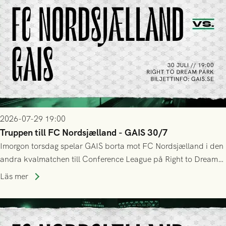
2026-07-29 19:00
Truppen till FC Nordsjælland - GAIS 30/7
Imorgon torsdag spelar GAIS borta mot FC Nordsjælland i den
andra kvalmatchen till Conference League på Right to Dream
Park! Fredrik Holmberg och ledarstaben har tagit ut följande
Läs mer
trupp till matchen: