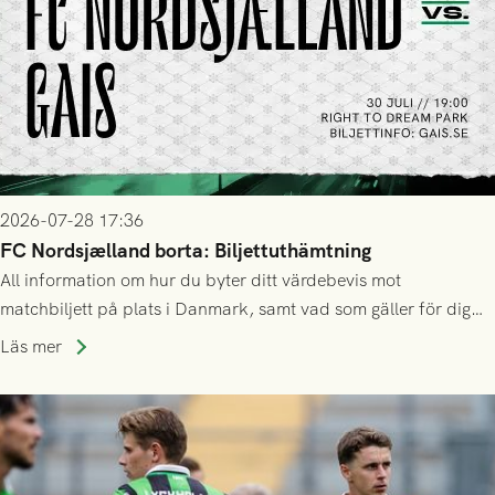
2026-07-28 17:36
FC Nordsjælland borta: Biljettuthämtning
All information om hur du byter ditt värdebevis mot
matchbiljett på plats i Danmark, samt vad som gäller för dig
som står på reservlista eller fått förhinder.
Läs mer