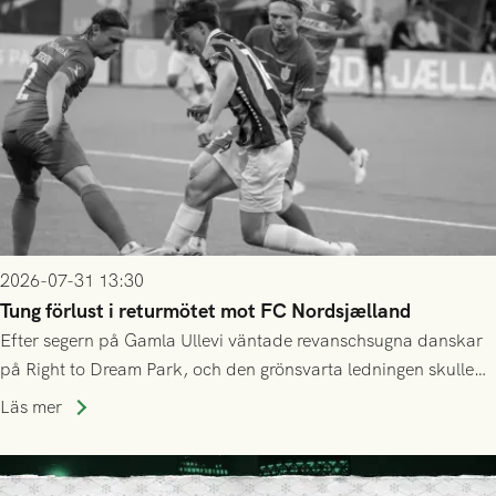
2026-07-31 13:30
Tung förlust i returmötet mot FC Nordsjælland
Efter segern på Gamla Ullevi väntade revanschsugna danskar
på Right to Dream Park, och den grönsvarta ledningen skulle
upphöra efter mindre än kvarten spelad. På lika mark visade
Läs mer
sig Nordsjälland numren för stora och matchen slutade i
tennissiffror och det grönsvarta europaäventyret tog slut.