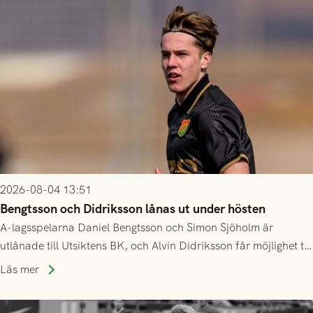
2026-08-04 13:51
Bengtsson och Didriksson lånas ut under hösten
A-lagsspelarna Daniel Bengtsson och Simon Sjöholm är
utlånade till Utsiktens BK, och Alvin Didriksson får möjlighet till
speltid i Hestrafors genom föreningssamarbete.
Läs mer