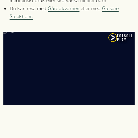
medicinskt bruk eller skötväska till litet barn.
Du kan resa med
Gårdakvarnen
eller med
Gaisare
Stockholm