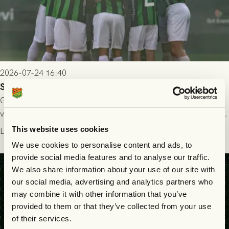
2026-07-24 16:40
Seger i första kvalmatchen mot FC Nordsjælland
GAIS dominerade i första halvlek och skapade fler chanser,
välförtjänt fick de in ett ledningsmål strax innan halvtid. Efter
halvtidsvilan sjönk tempot när Nordsjälland tilläts ha mer av
This website uses cookies
Läs mer
bollen, men GAIS försvarade sig disciplinerat och säkrade en
We use cookies to personalise content and ads, to
seger! Matchfoto: Mikael Josefsson & Lasse Ekström
provide social media features and to analyse our traffic.
We also share information about your use of our site with
our social media, advertising and analytics partners who
may combine it with other information that you’ve
provided to them or that they’ve collected from your use
of their services.