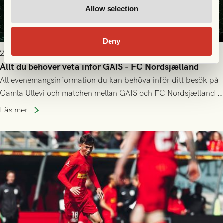
Allow selection
Deny
2026-07-22 9:00
Allt du behöver veta inför GAIS - FC Nordsjælland
All evenemangsinformation du kan behöva inför ditt besök på
Gamla Ullevi och matchen mellan GAIS och FC Nordsjælland i
kvalet till Conference League! Avspark kl 19.00 på torsdag
Läs mer
23/7.