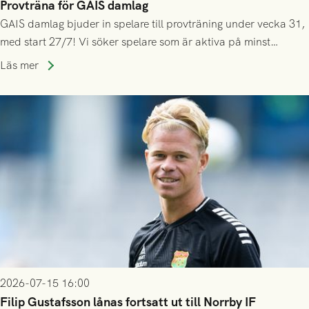
Provträna för GAIS damlag
GAIS damlag bjuder in spelare till provträning under vecka 31,
med start 27/7! Vi söker spelare som är aktiva på minst
division 3-nivå.
Läs mer
2026-07-15 16:00
Filip Gustafsson lånas fortsatt ut till Norrby IF