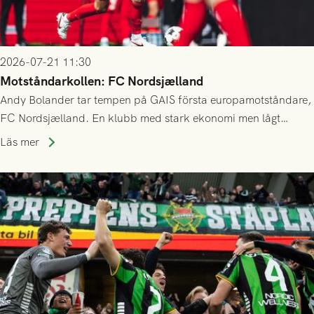
2026-07-21 11:30
Motståndarkollen: FC Nordsjælland
Andy Bolander tar tempen på GAIS första europamotståndare,
FC Nordsjælland. En klubb med stark ekonomi men lågt
publiksnitt, ett lag med både kollektiv styrka och individuell
Läs mer
finess.