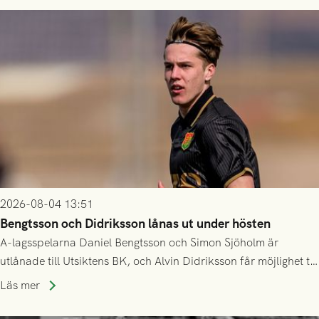
2026-08-04 13:51
Bengtsson och Didriksson lånas ut under hösten
A-lagsspelarna Daniel Bengtsson och Simon Sjöholm är
utlånade till Utsiktens BK, och Alvin Didriksson får möjlighet till
speltid i Hestrafors genom föreningssamarbete.
Läs mer