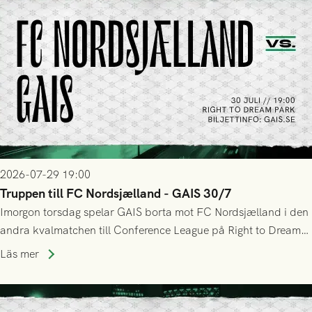
2026-07-29 19:00
Truppen till FC Nordsjælland - GAIS 30/7
Imorgon torsdag spelar GAIS borta mot FC Nordsjælland i den
andra kvalmatchen till Conference League på Right to Dream
Park! Fredrik Holmberg och ledarstaben har tagit ut följande
Läs mer
trupp till matchen: