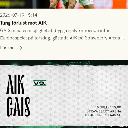
2026-07-19 15:14
Tung förlust mot AIK
GAIS, med en möjlighet att bygga självförtroende inför
Europaspelet på torsdag, gästade AIK på Strawberry Arena i
Stockholm . Men trots konstant hotande i första halvlek av
Läs mer
GAIS så var det AIK, i andra halvlek, som höjde tempot och
lyckades få in 2-0.