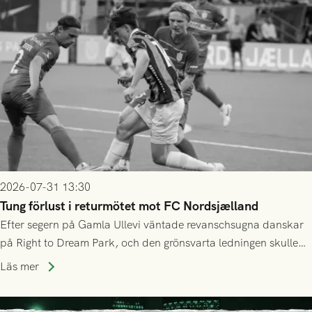
2026-07-31 13:30
Tung förlust i returmötet mot FC Nordsjælland
Efter segern på Gamla Ullevi väntade revanschsugna danskar
på Right to Dream Park, och den grönsvarta ledningen skulle
upphöra efter mindre än kvarten spelad. På lika mark visade
Läs mer
sig Nordsjälland numren för stora och matchen slutade i
tennissiffror och det grönsvarta europaäventyret tog slut.