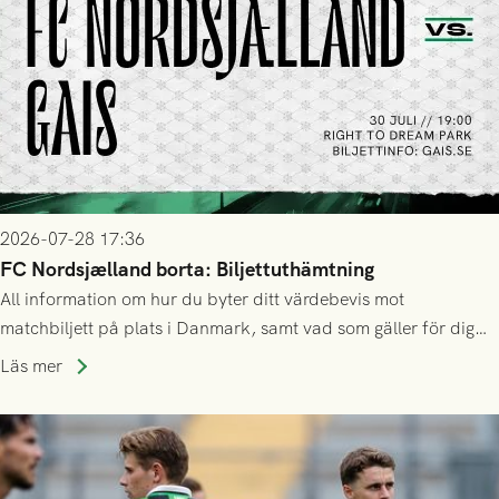
2026-07-28 17:36
FC Nordsjælland borta: Biljettuthämtning
All information om hur du byter ditt värdebevis mot
matchbiljett på plats i Danmark, samt vad som gäller för dig
som står på reservlista eller fått förhinder.
Läs mer