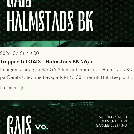
2026-07-25 19:00
Truppen till GAIS - Halmstads BK 26/7
Imorgon söndag spelar GAIS herrar hemma mot Halmstads BK
på Gamla Ullevi med avspark kl 16.30! Fredrik Holmberg och
ledarstaben har tagit ut följande trupp till matchen:
Läs mer