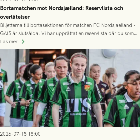
Bortamatchen mot Nordsjælland: Reservlista och
överlåtelser
Biljetterna till bortasektionen för matchen FC Nordsjaelland -
GAIS är slutsålda. Vi har upprättat en reservlista där du som
ännu inte har någon biljett kan anmäla ditt intresse. Du kan
Läs mer
inte själv överlåta din biljett till någon annan.
2026-07-15 18:00