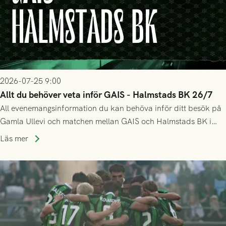
2026-07-25 9:00
Allt du behöver veta inför GAIS - Halmstads BK 26/7
All evenemangsinformation du kan behöva inför ditt besök på
Gamla Ullevi och matchen mellan GAIS och Halmstads BK i
Allsvenskan! Avspark kl 16.30 på söndag 26/7.
Läs mer