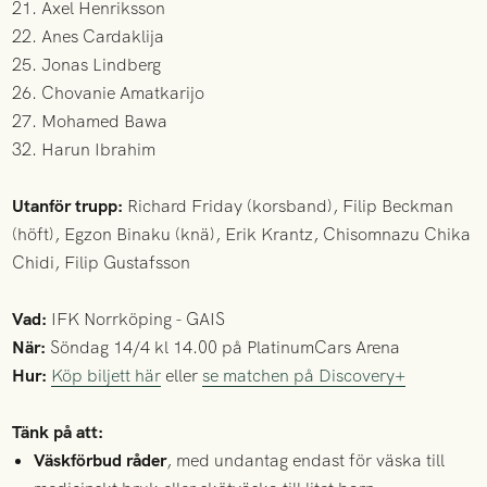
21. Axel Henriksson
22. Anes Cardaklija
25. Jonas Lindberg
26. Chovanie Amatkarijo
27. Mohamed Bawa
32. Harun Ibrahim
Utanför trupp:
Richard Friday (korsband), Filip Beckman
(höft), Egzon Binaku (knä), Erik Krantz, Chisomnazu Chika
Chidi, Filip Gustafsson
Vad:
IFK Norrköping - GAIS
När:
Söndag 14/4 kl 14.00 på PlatinumCars Arena
Hur:
Köp biljett här
eller
se matchen på Discovery+
Tänk på att:
Väskförbud råder
, med undantag endast för väska till