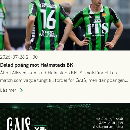
2026-07-26 21:00
Delad poäng mot Halmstads BK
Åter i Allsvenskan stod Halmstads BK för motståndet i en
match som vägde tungt till fördel för GAIS, men där poängen
delades efter dramatik på tilläggstid.
Läs mer