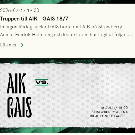
2026-07-17 19:00
Truppen till AIK - GAIS 18/7
Imorgon lördag spelar GAIS borta mot AIK på Strawberry
Arena! Fredrik Holmberg och ledarstaben har tagit ut följande
trupp till matchen:
Läs mer