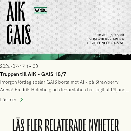
2026-07-17 19:00
Truppen till AIK - GAIS 18/7
Imorgon lördag spelar GAIS borta mot AIK på Strawberry
Arena! Fredrik Holmberg och ledarstaben har tagit ut följande
trupp till matchen:
Läs mer
LÄS FLER RELATERADE NYHETER