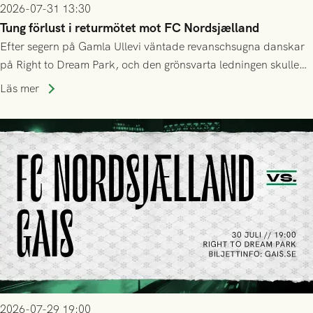
2026-07-31 13:30
Tung förlust i returmötet mot FC Nordsjælland
Efter segern på Gamla Ullevi väntade revanschsugna danskar
på Right to Dream Park, och den grönsvarta ledningen skulle
upphöra efter mindre än kvarten spelad. På lika mark visade
Läs mer
sig Nordsjälland numren för stora och matchen slutade i
tennissiffror och det grönsvarta europaäventyret tog slut.
2026-07-29 19:00