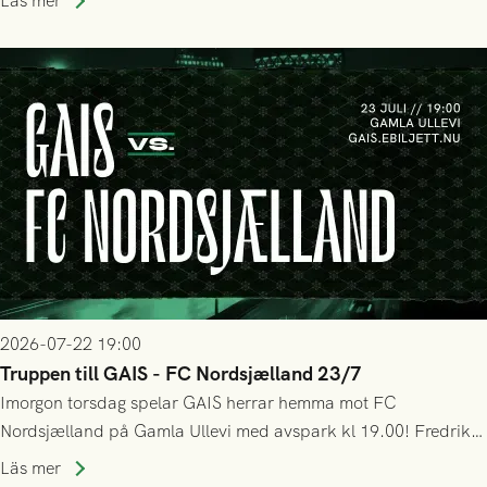
Läs mer
bollen, men GAIS försvarade sig disciplinerat och säkrade en
seger! Matchfoto: Mikael Josefsson & Lasse Ekström
2026-07-22 19:00
Truppen till GAIS - FC Nordsjælland 23/7
Imorgon torsdag spelar GAIS herrar hemma mot FC
Nordsjælland på Gamla Ullevi med avspark kl 19.00! Fredrik
Holmberg och ledarstaben har tagit ut följande trupp till
Läs mer