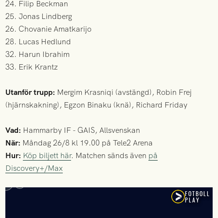
24. Filip Beckman
25. Jonas Lindberg
26. Chovanie Amatkarijo
28. Lucas Hedlund
32. Harun Ibrahim
33. Erik Krantz
Utanför trupp:
Mergim Krasniqi (avstängd), Robin Frej
(hjärnskakning), Egzon Binaku (knä), Richard Friday
Vad:
Hammarby IF - GAIS, Allsvenskan
När:
Måndag 26/8 kl 19.00 på Tele2 Arena
Hur:
Köp biljett här
. Matchen sänds även
på
Discovery+/Max