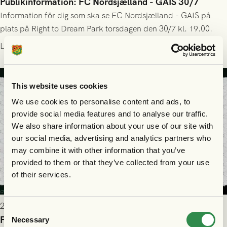
Publikinformation: FC Nordsjælland - GAIS 30/7
Information för dig som ska se FC Nordsjælland - GAIS på
plats på Right to Dream Park torsdagen den 30/7 kl. 19.00.
Läs mer
This website uses cookies
We use cookies to personalise content and ads, to
provide social media features and to analyse our traffic.
We also share information about your use of our site with
our social media, advertising and analytics partners who
may combine it with other information that you’ve
provided to them or that they’ve collected from your use
of their services.
2026-07-28 17:36
Consent
FC Nordsjælland borta: Biljettuthämtning
Necessary
Selection