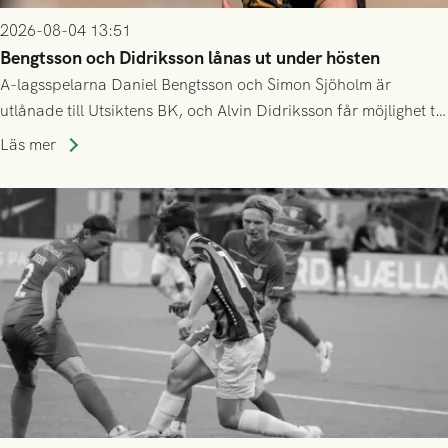
2026-08-04 13:51
Bengtsson och Didriksson lånas ut under hösten
A-lagsspelarna Daniel Bengtsson och Simon Sjöholm är
utlånade till Utsiktens BK, och Alvin Didriksson får möjlighet till
speltid i Hestrafors genom föreningssamarbete.
Läs mer