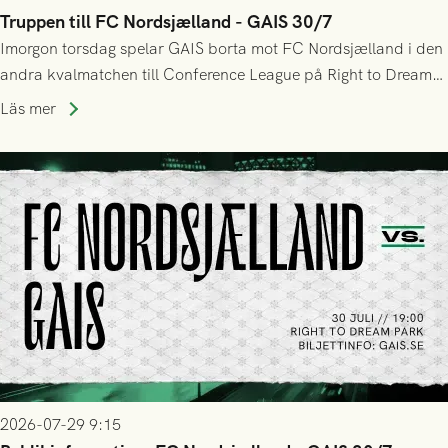
Truppen till FC Nordsjælland - GAIS 30/7
Imorgon torsdag spelar GAIS borta mot FC Nordsjælland i den
andra kvalmatchen till Conference League på Right to Dream
Park! Fredrik Holmberg och ledarstaben har tagit ut följande
Läs mer
trupp till matchen:
2026-07-29 9:15