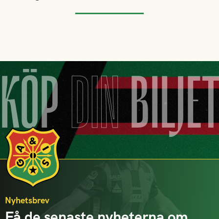
KÖP
DIN
BILJE
Nyhetsbrev
Få de senaste nyheterna om