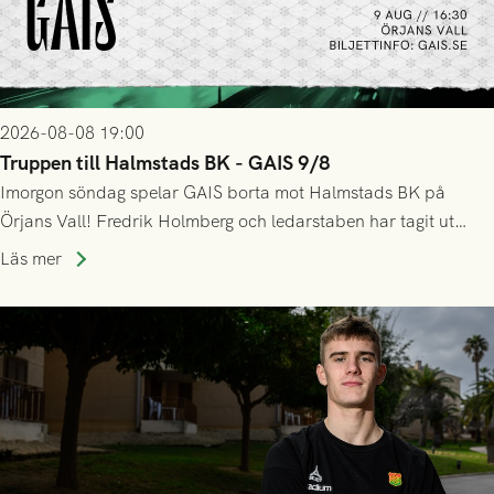
2026-08-08 19:00
Truppen till Halmstads BK - GAIS 9/8
Imorgon söndag spelar GAIS borta mot Halmstads BK på
Örjans Vall! Fredrik Holmberg och ledarstaben har tagit ut
följande trupp till matchen:
Läs mer