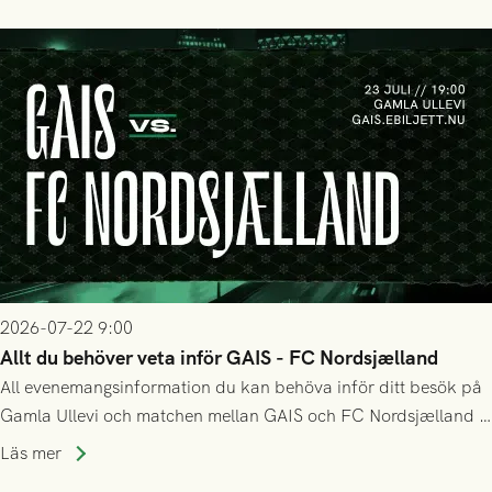
matchen:
2026-07-22 9:00
Allt du behöver veta inför GAIS - FC Nordsjælland
All evenemangsinformation du kan behöva inför ditt besök på
Gamla Ullevi och matchen mellan GAIS och FC Nordsjælland i
kvalet till Conference League! Avspark kl 19.00 på torsdag
Läs mer
23/7.