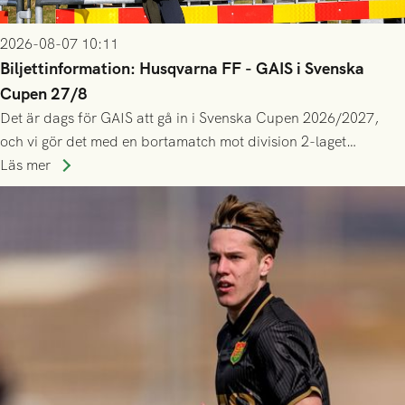
2026-08-07 10:11
Biljettinformation: Husqvarna FF - GAIS i Svenska
Cupen 27/8
Det är dags för GAIS att gå in i Svenska Cupen 2026/2027,
och vi gör det med en bortamatch mot division 2-laget
Husqvarna FF. Häng med och stötta grönsvart på plats!
Läs mer