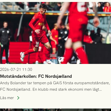
2026-07-21 11:30
Motståndarkollen: FC Nordsjælland
Andy Bolander tar tempen på GAIS första europamotståndare,
FC Nordsjælland. En klubb med stark ekonomi men lågt
publiksnitt, ett lag med både kollektiv styrka och individuell
Läs mer
finess.