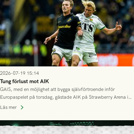
Mostar från Bosnien och Hercegovina.
2026-07-19 15:14
Tung förlust mot AIK
GAIS, med en möjlighet att bygga självförtroende inför
Europaspelet på torsdag, gästade AIK på Strawberry Arena i
Stockholm . Men trots konstant hotande i första halvlek av
Läs mer
GAIS så var det AIK, i andra halvlek, som höjde tempot och
lyckades få in 2-0.