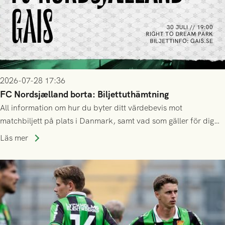
2026-07-28 17:36
FC Nordsjælland borta: Biljettuthämtning
All information om hur du byter ditt värdebevis mot
matchbiljett på plats i Danmark, samt vad som gäller för dig
som står på reservlista eller fått förhinder.
Läs mer