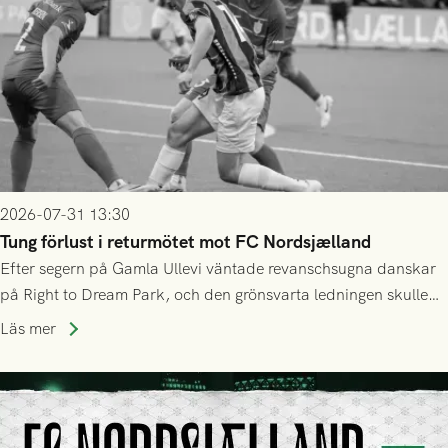
2026-07-31 13:30
Tung förlust i returmötet mot FC Nordsjælland
Efter segern på Gamla Ullevi väntade revanschsugna danskar
på Right to Dream Park, och den grönsvarta ledningen skulle
upphöra efter mindre än kvarten spelad. På lika mark visade
Läs mer
sig Nordsjälland numren för stora och matchen slutade i
tennissiffror och det grönsvarta europaäventyret tog slut.