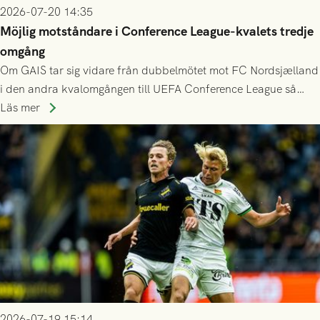
2026-07-20 14:35
Möjlig motståndare i Conference League-kvalets tredje
omgång
Om GAIS tar sig vidare från dubbelmötet mot FC Nordsjælland
i den andra kvalomgången till UEFA Conference League så
spelas den tredje kvalomgången kort därpå. Motståndare blir
Läs mer
då vinnaren i mötet mellan isländska Valur och HŠK Zrinjski
Mostar från Bosnien och Hercegovina.
2026-07-19 15:14