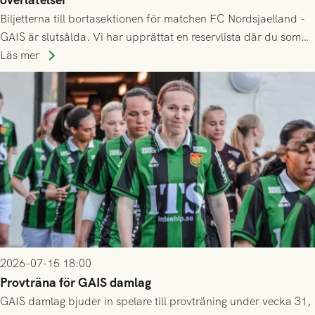
Biljetterna till bortasektionen för matchen FC Nordsjaelland -
GAIS är slutsålda. Vi har upprättat en reservlista där du som
ännu inte har någon biljett kan anmäla ditt intresse. Du kan
Läs mer
inte själv överlåta din biljett till någon annan.
2026-07-15 18:00
Provträna för GAIS damlag
GAIS damlag bjuder in spelare till provträning under vecka 31,