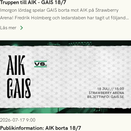
Truppen till AIK - GAIS 18/7
Imorgon lördag spelar GAIS borta mot AIK på Strawberry
Arena! Fredrik Holmberg och ledarstaben har tagit ut följande
trupp till matchen:
Läs mer
2026-07-17 9:00
Publikinformation: AIK borta 18/7