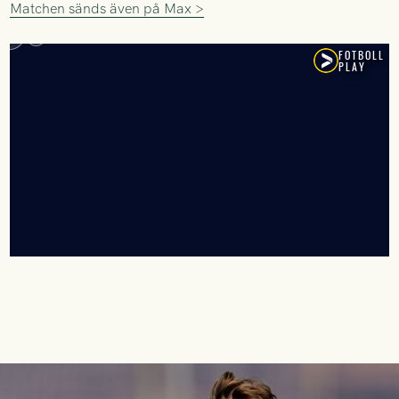
Matchen sänds även på Max >