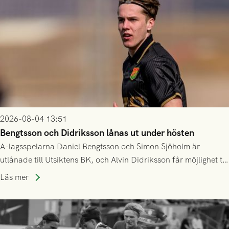
2026-08-04 13:51
Bengtsson och Didriksson lånas ut under hösten
A-lagsspelarna Daniel Bengtsson och Simon Sjöholm är
utlånade till Utsiktens BK, och Alvin Didriksson får möjlighet till
speltid i Hestrafors genom föreningssamarbete.
Läs mer