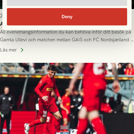
2026-07-22 9:00
Deny
Allt du behöver veta inför GAIS - FC Nordsjælland
All evenemangsinformation du kan behöva inför ditt besök på
Gamla Ullevi och matchen mellan GAIS och FC Nordsjælland i
kvalet till Conference League! Avspark kl 19.00 på torsdag
Läs mer
23/7.