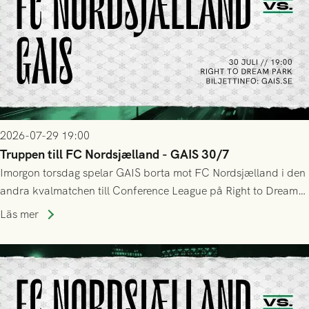
2026-07-29 19:00
Truppen till FC Nordsjælland - GAIS 30/7
Imorgon torsdag spelar GAIS borta mot FC Nordsjælland i den
andra kvalmatchen till Conference League på Right to Dream
Park! Fredrik Holmberg och ledarstaben har tagit ut följande
Läs mer
trupp till matchen: