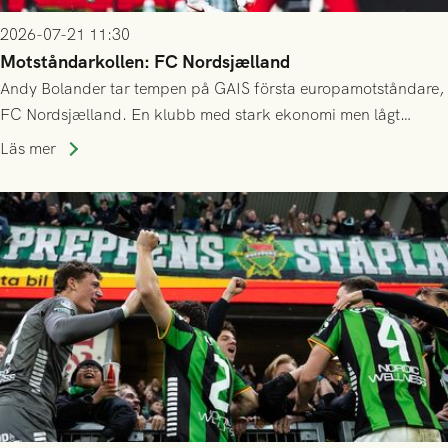
2026-07-21 11:30
Motståndarkollen: FC Nordsjælland
Andy Bolander tar tempen på GAIS första europamotståndare,
FC Nordsjælland. En klubb med stark ekonomi men lågt
publiksnitt, ett lag med både kollektiv styrka och individuell
Läs mer
finess.