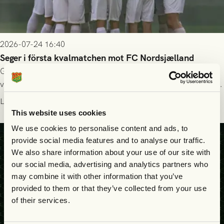
2026-07-24 16:40
Seger i första kvalmatchen mot FC Nordsjælland
GAIS dominerade i första halvlek och skapade fler chanser,
välförtjänt fick de in ett ledningsmål strax innan halvtid. Efter
halvtidsvilan sjönk tempot när Nordsjälland tilläts ha mer av
Läs mer
bollen, men GAIS försvarade sig disciplinerat och säkrade en
This website uses cookies
seger! Matchfoto: Mikael Josefsson & Lasse Ekström
We use cookies to personalise content and ads, to
provide social media features and to analyse our traffic.
We also share information about your use of our site with
our social media, advertising and analytics partners who
may combine it with other information that you’ve
provided to them or that they’ve collected from your use
of their services.