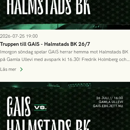
2026-07-25 19:00
Truppen till GAIS - Halmstads BK 26/7
Imorgon söndag spelar GAIS herrar hemma mot Halmstads BK
på Gamla Ullevi med avspark kl 16.30! Fredrik Holmberg och
ledarstaben har tagit ut följande trupp till matchen:
Läs mer