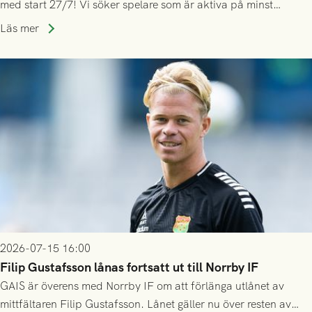
med start 27/7! Vi söker spelare som är aktiva på minst
division 3-nivå.
Läs mer
2026-07-15 16:00
Filip Gustafsson lånas fortsatt ut till Norrby IF
GAIS är överens med Norrby IF om att förlänga utlånet av
mittfältaren Filip Gustafsson. Lånet gäller nu över resten av