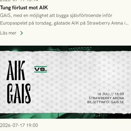
Tung förlust mot AIK
GAIS, med en möjlighet att bygga självförtroende inför
Europaspelet på torsdag, gästade AIK på Strawberry Arena i
Stockholm . Men trots konstant hotande i första halvlek av
Läs mer
GAIS så var det AIK, i andra halvlek, som höjde tempot och
lyckades få in 2-0.
2026-07-17 19:00