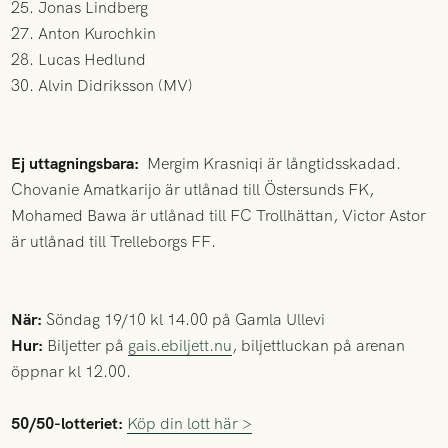
25. Jonas Lindberg
27. Anton Kurochkin
28. Lucas Hedlund
30. Alvin Didriksson (MV)
Ej uttagningsbara:
Mergim Krasniqi är långtidsskadad.
Chovanie Amatkarijo är utlånad till Östersunds FK,
Mohamed Bawa är utlånad till FC Trollhättan, Victor Astor
är utlånad till Trelleborgs FF.
När:
Söndag 19/10 kl 14.00 på Gamla Ullevi
Hur:
Biljetter på
gais.ebiljett.nu
, biljettluckan på arenan
öppnar kl 12.00.
50/50-lotteriet:
Köp din lott här >