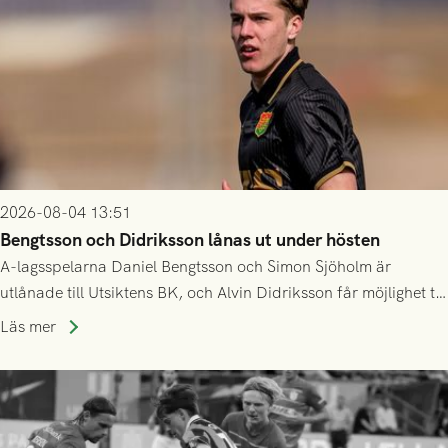
2026-08-04 13:51
Bengtsson och Didriksson lånas ut under hösten
A-lagsspelarna Daniel Bengtsson och Simon Sjöholm är
utlånade till Utsiktens BK, och Alvin Didriksson får möjlighet till
speltid i Hestrafors genom föreningssamarbete.
Läs mer