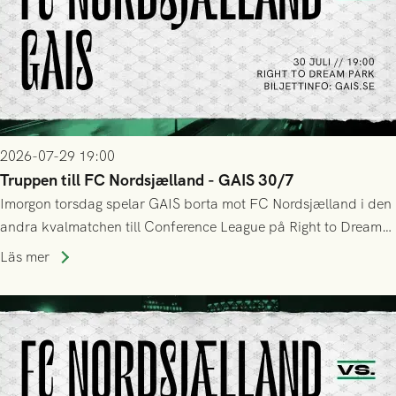
2026-07-29 19:00
Truppen till FC Nordsjælland - GAIS 30/7
Imorgon torsdag spelar GAIS borta mot FC Nordsjælland i den
andra kvalmatchen till Conference League på Right to Dream
Park! Fredrik Holmberg och ledarstaben har tagit ut följande
Läs mer
trupp till matchen: