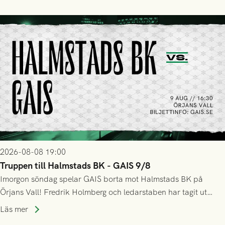
2026-08-08 19:00
Truppen till Halmstads BK - GAIS 9/8
Imorgon söndag spelar GAIS borta mot Halmstads BK på
Örjans Vall! Fredrik Holmberg och ledarstaben har tagit ut
följande trupp till matchen:
Läs mer