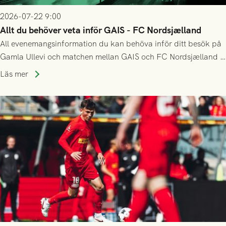
2026-07-22 9:00
Allt du behöver veta inför GAIS - FC Nordsjælland
All evenemangsinformation du kan behöva inför ditt besök på
Gamla Ullevi och matchen mellan GAIS och FC Nordsjælland i
kvalet till Conference League! Avspark kl 19.00 på torsdag
Läs mer
23/7.