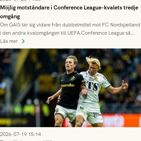
Möjlig motståndare i Conference League-kvalets tredje
omgång
Om GAIS tar sig vidare från dubbelmötet mot FC Nordsjælland
i den andra kvalomgången till UEFA Conference League så
spelas den tredje kvalomgången kort därpå. Motståndare blir
Läs mer
då vinnaren i mötet mellan isländska Valur och HŠK Zrinjski
Mostar från Bosnien och Hercegovina.
2026-07-19 15:14