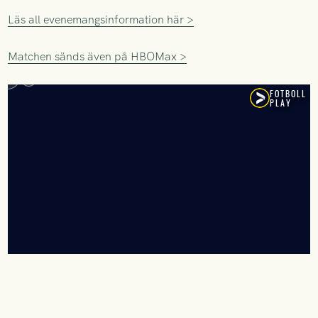
Läs all evenemangsinformation här >
Matchen sänds även på HBOMax >