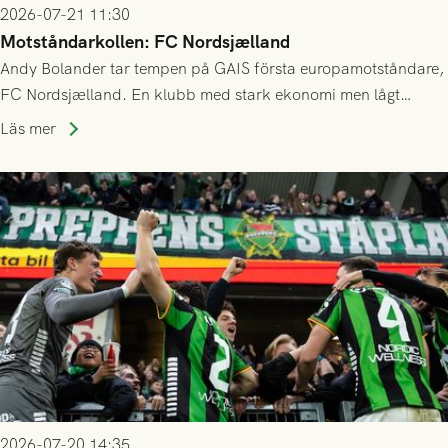
2026-07-21 11:30
Motståndarkollen: FC Nordsjælland
Andy Bolander tar tempen på GAIS första europamotståndare,
FC Nordsjælland. En klubb med stark ekonomi men lågt
publiksnitt, ett lag med både kollektiv styrka och individuell
Läs mer
finess.
2026-07-20 14:35