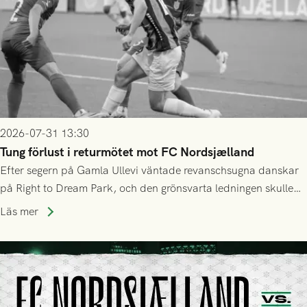
2026-07-31 13:30
Tung förlust i returmötet mot FC Nordsjælland
Efter segern på Gamla Ullevi väntade revanschsugna danskar
på Right to Dream Park, och den grönsvarta ledningen skulle
upphöra efter mindre än kvarten spelad. På lika mark visade
Läs mer
sig Nordsjälland numren för stora och matchen slutade i
tennissiffror och det grönsvarta europaäventyret tog slut.