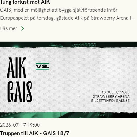
Tung förlust mot AIK
GAIS, med en möjlighet att bygga självförtroende inför
Europaspelet på torsdag, gästade AIK på Strawberry Arena i
Stockholm . Men trots konstant hotande i första halvlek av
Läs mer
GAIS så var det AIK, i andra halvlek, som höjde tempot och
lyckades få in 2-0.
2026-07-17 19:00
Truppen till AIK - GAIS 18/7