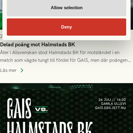
Allow selection
Deny
2026-07-26 21:00
Delad poäng mot Halmstads BK
Åter i Allsvenskan stod Halmstads BK för motståndet i en
match som vägde tungt till fördel för GAIS, men där poängen
delades efter dramatik på tilläggstid.
Läs mer