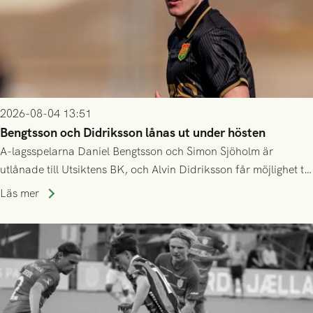
2026-08-04 13:51
Bengtsson och Didriksson lånas ut under hösten
A-lagsspelarna Daniel Bengtsson och Simon Sjöholm är
utlånade till Utsiktens BK, och Alvin Didriksson får möjlighet till
speltid i Hestrafors genom föreningssamarbete.
Läs mer