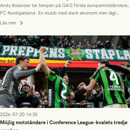
Andy Bolander tar tempen på GAIS första europamotståndare,
FC Nordsjælland. En klubb med stark ekonomi men lågt
publiksnitt, ett lag med både kollektiv styrka och individuell
Läs mer
finess.
2026-07-20 14:35
Möjlig motståndare i Conference League-kvalets tredje