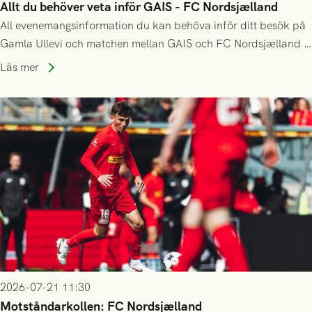
Allt du behöver veta inför GAIS - FC Nordsjælland
All evenemangsinformation du kan behöva inför ditt besök på
Gamla Ullevi och matchen mellan GAIS och FC Nordsjælland i
kvalet till Conference League! Avspark kl 19.00 på torsdag
Läs mer
23/7.
2026-07-21 11:30
Motståndarkollen: FC Nordsjælland