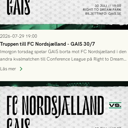
2026-07-29 19:00
Truppen till FC Nordsjælland - GAIS 30/7
Imorgon torsdag spelar GAIS borta mot FC Nordsjælland i den
andra kvalmatchen till Conference League på Right to Dream
Park! Fredrik Holmberg och ledarstaben har tagit ut följande
Läs mer
trupp till matchen: