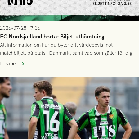
2026-07-28 17:36
FC Nordsjælland borta: Biljettuthämtning
All information om hur du byter ditt värdebevis mot
matchbiljett på plats i Danmark, samt vad som gäller för dig
som står på reservlista eller fått förhinder.
Läs mer