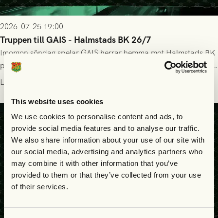
2026-07-25 19:00
Truppen till GAIS - Halmstads BK 26/7
Imorgon söndag spelar GAIS herrar hemma mot Halmstads BK
på Gamla Ullevi med avspark kl 16.30! Fredrik Holmberg och
ledarstaben har tagit ut följande trupp till matchen:
Läs mer
This website uses cookies
We use cookies to personalise content and ads, to
provide social media features and to analyse our traffic.
We also share information about your use of our site with
our social media, advertising and analytics partners who
may combine it with other information that you’ve
provided to them or that they’ve collected from your use
of their services.