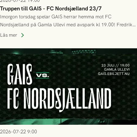
2026-07-22 19:00
Truppen till GAIS - FC Nordsjælland 23/7
Imorgon torsdag spelar GAIS herrar hemma mot FC
Nordsjælland på Gamla Ullevi med avspark kl 19.00! Fredrik
Holmberg och ledarstaben har tagit ut följande trupp till
Läs mer
matchen:
2026-07-22 9:00