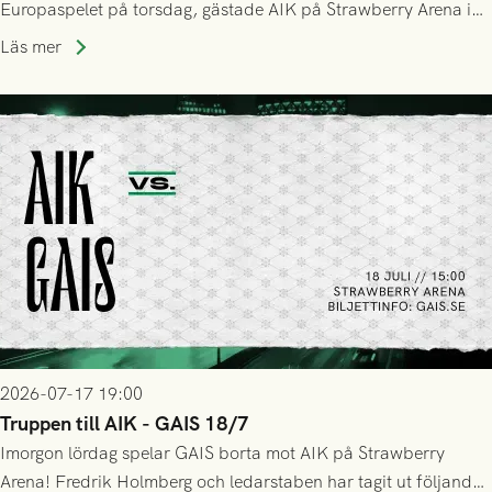
Europaspelet på torsdag, gästade AIK på Strawberry Arena i
Stockholm . Men trots konstant hotande i första halvlek av
Läs mer
GAIS så var det AIK, i andra halvlek, som höjde tempot och
lyckades få in 2-0.
2026-07-17 19:00
Truppen till AIK - GAIS 18/7
Imorgon lördag spelar GAIS borta mot AIK på Strawberry
Arena! Fredrik Holmberg och ledarstaben har tagit ut följande