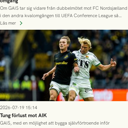
omgång
Om GAIS tar sig vidare från dubbelmötet mot FC Nordsjælland
i den andra kvalomgången till UEFA Conference League så
spelas den tredje kvalomgången kort därpå. Motståndare blir
Läs mer
då vinnaren i mötet mellan isländska Valur och HŠK Zrinjski
Mostar från Bosnien och Hercegovina.
2026-07-19 15:14
Tung förlust mot AIK
GAIS, med en möjlighet att bygga självförtroende inför