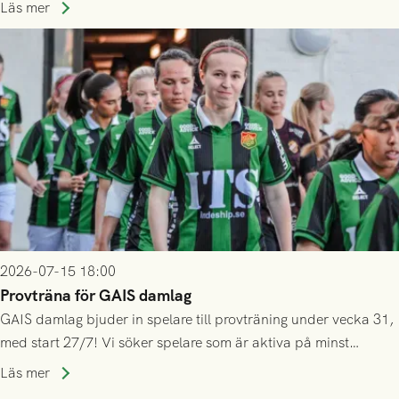
ännu inte har någon biljett kan anmäla ditt intresse. Du kan
Läs mer
inte själv överlåta din biljett till någon annan.
2026-07-15 18:00
Provträna för GAIS damlag
GAIS damlag bjuder in spelare till provträning under vecka 31,
med start 27/7! Vi söker spelare som är aktiva på minst
division 3-nivå.
Läs mer