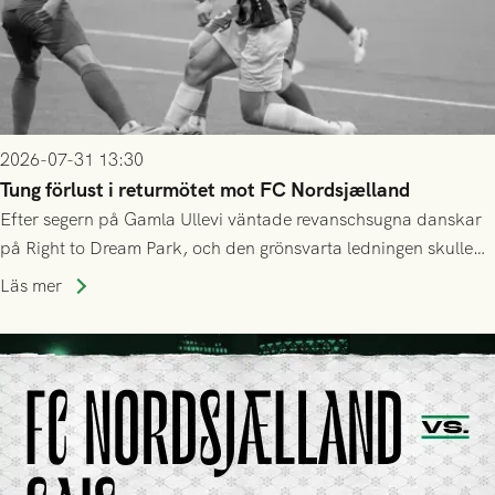
2026-07-31 13:30
Tung förlust i returmötet mot FC Nordsjælland
Efter segern på Gamla Ullevi väntade revanschsugna danskar
på Right to Dream Park, och den grönsvarta ledningen skulle
upphöra efter mindre än kvarten spelad. På lika mark visade
Läs mer
sig Nordsjälland numren för stora och matchen slutade i
tennissiffror och det grönsvarta europaäventyret tog slut.