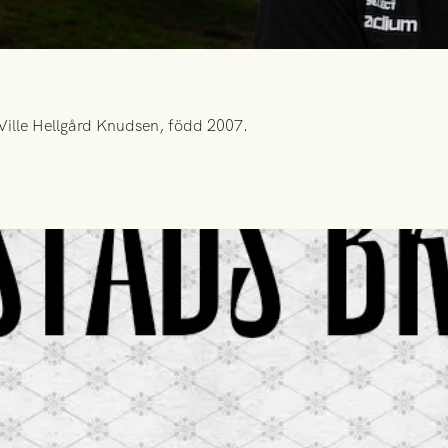
Ville Hellgård Knudsen, född 2007.