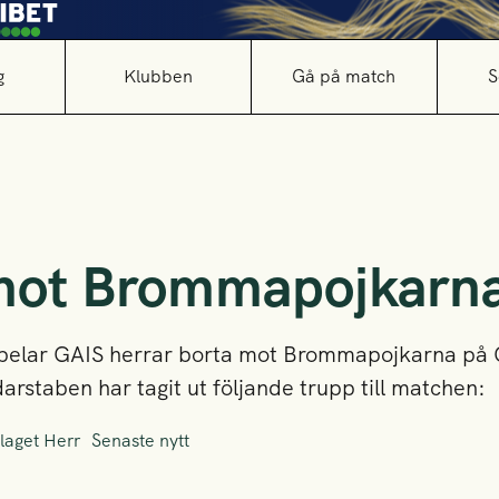
g
Klubben
Gå på match
S
mot Brommapojkarn
elar GAIS herrar borta mot Brommapojkarna på G
rstaben har tagit ut följande trupp till matchen:
laget Herr
Senaste nytt