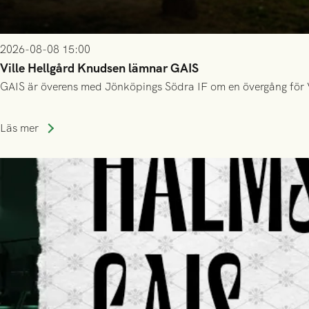
2026-08-08 15:00
Ville Hellgård Knudsen lämnar GAIS
GAIS är överens med Jönköpings Södra IF om en övergång för 
Läs mer