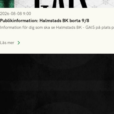
2026-08-08 9:00
Publikinformation: Halmstads BK borta 9/8
Information för dig som ska se Halmstads BK - GAIS på plats p
Läs mer