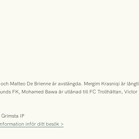
 och Matteo De Brienne är avstängda.
Mergim Krasniqi är lång
sunds FK, Mohamed Bawa är utlånad till FC Trollhättan, Victor As
 Grimsta IP
nformation inför ditt besök >