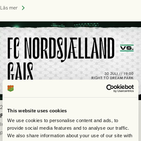
Park! Fredrik Holmberg och ledarstaben har tagit ut följande
Läs mer
trupp till matchen:
2026-07-29 9:15
This website uses cookies
Publikinformation: FC Nordsjælland - GAIS 30/7
We use cookies to personalise content and ads, to
Information för dig som ska se FC Nordsjælland - GAIS på
provide social media features and to analyse our traffic.
plats på Right to Dream Park torsdagen den 30/7 kl. 19.00.
We also share information about your use of our site with