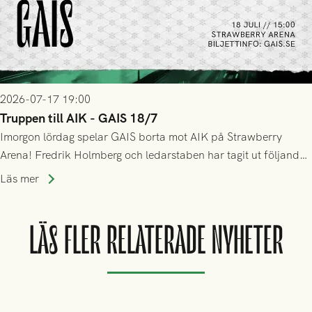
2026-07-17 19:00
Truppen till AIK - GAIS 18/7
Imorgon lördag spelar GAIS borta mot AIK på Strawberry
Arena! Fredrik Holmberg och ledarstaben har tagit ut följande
trupp till matchen:
Läs mer
LÄS FLER RELATERADE NYHETER