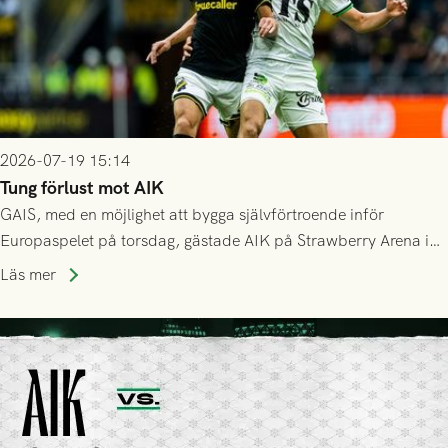
2026-07-19 15:14
Tung förlust mot AIK
GAIS, med en möjlighet att bygga självförtroende inför
Europaspelet på torsdag, gästade AIK på Strawberry Arena i
Stockholm . Men trots konstant hotande i första halvlek av
Läs mer
GAIS så var det AIK, i andra halvlek, som höjde tempot och
lyckades få in 2-0.