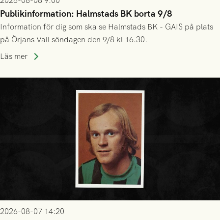
2026-08-08 9:00
Publikinformation: Halmstads BK borta 9/8
Information för dig som ska se Halmstads BK - GAIS på plats
på Örjans Vall söndagen den 9/8 kl 16.30.
Läs mer
2026-08-07 14:20