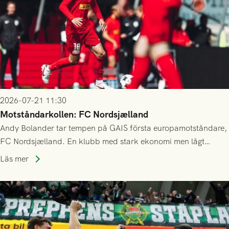
2026-07-21 11:30
Motståndarkollen: FC Nordsjælland
Andy Bolander tar tempen på GAIS första europamotståndare,
FC Nordsjælland. En klubb med stark ekonomi men lågt
publiksnitt, ett lag med både kollektiv styrka och individuell
Läs mer
finess.