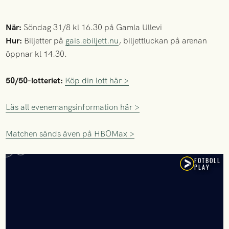
När:
Söndag 31/8 kl 16.30 på Gamla Ullevi
Hur:
Biljetter på
gais.ebiljett.nu
, biljettluckan på arenan
öppnar kl 14.30.
50/50-lotteriet:
Köp din lott här >
Läs all evenemangsinformation här >
Matchen sänds även på HBOMax >