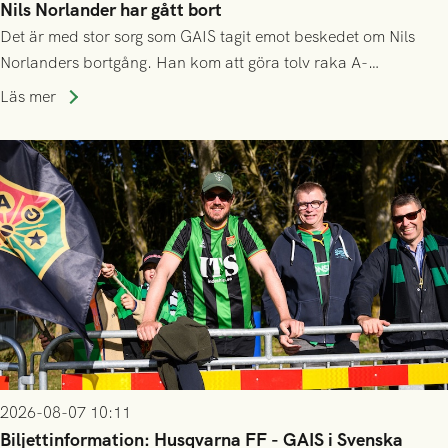
Nils Norlander har gått bort
Det är med stor sorg som GAIS tagit emot beskedet om Nils
Norlanders bortgång. Han kom att göra tolv raka A-
lagssäsonger i Grönsvart och är en av få spelare som i GAIS
Läs mer
gjort fler än 200 matcher.
2026-08-07 10:11
Biljettinformation: Husqvarna FF - GAIS i Svenska