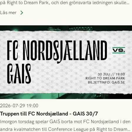
på Right to Dream Park, och den grönsvarta ledningen skulle
upphöra efter mindre än kvarten spelad. På lika mark visade
Läs mer
sig Nordsjälland numren för stora och matchen slutade i
tennissiffror och det grönsvarta europaäventyret tog slut.
2026-07-29 19:00
Truppen till FC Nordsjælland - GAIS 30/7
Imorgon torsdag spelar GAIS borta mot FC Nordsjælland i den
andra kvalmatchen till Conference League på Right to Dream