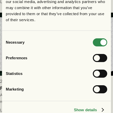
Läs mer
our social media, advertising and analytics partners who
may combine it with other information that you’ve
provided to them or that they’ve collected from your use
of their services.
Consent
Necessary
Selection
Preferences
Statistics
2026-07-28 17:36
FC Nordsjælland borta: Biljettuthämtning
Marketing
All information om hur du byter ditt värdebevis mot
matchbiljett på plats i Danmark, samt vad som gäller för dig
som står på reservlista eller fått förhinder.
Läs mer
Show details