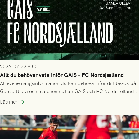
2026-07-22 9:00
Allt du behöver veta inför GAIS - FC Nordsjælland
All evenemangsinformation du kan behöva inför ditt besök på
Gamla Ullevi och matchen mellan GAIS och FC Nordsjælland i
kvalet till Conference League! Avspark kl 19.00 på torsdag
Läs mer
23/7.