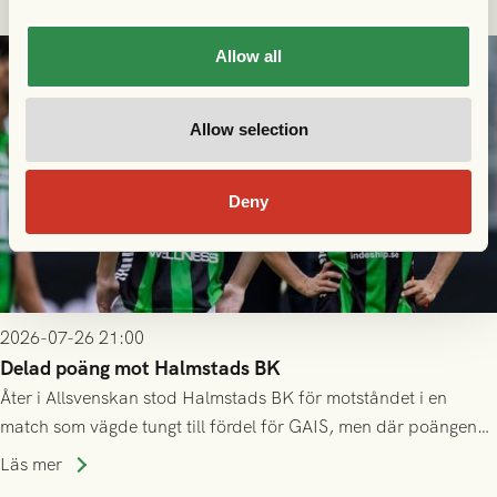
Allow all
Allow selection
Deny
2026-07-26 21:00
Delad poäng mot Halmstads BK
Åter i Allsvenskan stod Halmstads BK för motståndet i en
match som vägde tungt till fördel för GAIS, men där poängen
delades efter dramatik på tilläggstid.
Läs mer