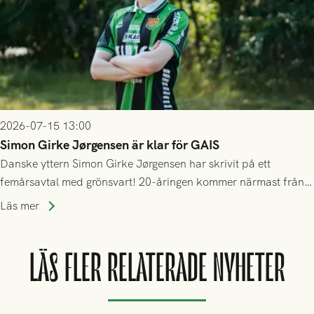
2026-07-15 13:00
Simon Girke Jørgensen är klar för GAIS
Danske yttern Simon Girke Jørgensen har skrivit på ett
femårsavtal med grönsvart! 20-åringen kommer närmast från
spel i färöiska Skála IF.
Läs mer
LÄS FLER RELATERADE NYHETER