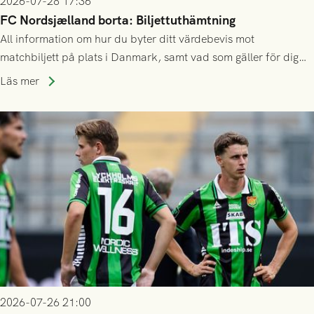
2026-07-28 17:36
FC Nordsjælland borta: Biljettuthämtning
All information om hur du byter ditt värdebevis mot
matchbiljett på plats i Danmark, samt vad som gäller för dig
som står på reservlista eller fått förhinder.
Läs mer
2026-07-26 21:00