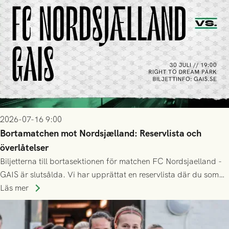
2026-07-16 9:00
Bortamatchen mot Nordsjælland: Reservlista och
överlåtelser
Biljetterna till bortasektionen för matchen FC Nordsjaelland -
GAIS är slutsålda. Vi har upprättat en reservlista där du som
ännu inte har någon biljett kan anmäla ditt intresse. Du kan
Läs mer
inte själv överlåta din biljett till någon annan.