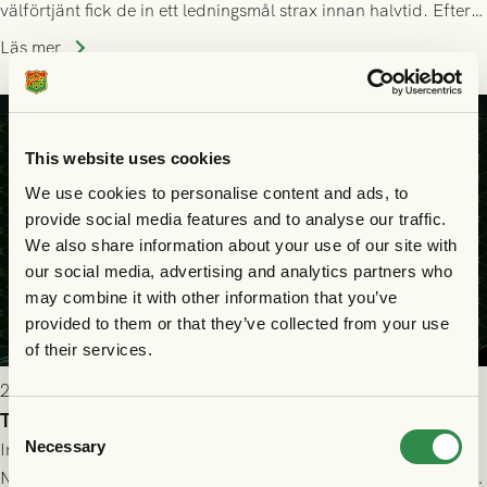
välförtjänt fick de in ett ledningsmål strax innan halvtid. Efter
halvtidsvilan sjönk tempot när Nordsjälland tilläts ha mer av
Läs mer
bollen, men GAIS försvarade sig disciplinerat och säkrade en
seger! Matchfoto: Mikael Josefsson & Lasse Ekström
This website uses cookies
We use cookies to personalise content and ads, to
provide social media features and to analyse our traffic.
We also share information about your use of our site with
our social media, advertising and analytics partners who
may combine it with other information that you’ve
provided to them or that they’ve collected from your use
of their services.
2026-07-22 19:00
Truppen till GAIS - FC Nordsjælland 23/7
Consent
Necessary
Imorgon torsdag spelar GAIS herrar hemma mot FC
Selection
Nordsjælland på Gamla Ullevi med avspark kl 19.00! Fredrik