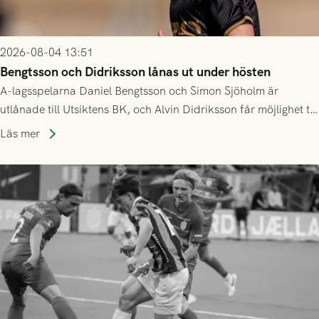
2026-08-04 13:51
Bengtsson och Didriksson lånas ut under hösten
A-lagsspelarna Daniel Bengtsson och Simon Sjöholm är
utlånade till Utsiktens BK, och Alvin Didriksson får möjlighet till
speltid i Hestrafors genom föreningssamarbete.
Läs mer