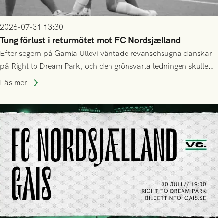
2026-07-31 13:30
Tung förlust i returmötet mot FC Nordsjælland
Efter segern på Gamla Ullevi väntade revanschsugna danskar
på Right to Dream Park, och den grönsvarta ledningen skulle
upphöra efter mindre än kvarten spelad. På lika mark visade
Läs mer
sig Nordsjälland numren för stora och matchen slutade i
tennissiffror och det grönsvarta europaäventyret tog slut.