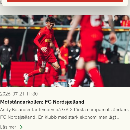
Läs mer
23/7.
2026-07-21 11:30
Motståndarkollen: FC Nordsjælland
Andy Bolander tar tempen på GAIS första europamotståndare,
FC Nordsjælland. En klubb med stark ekonomi men lågt
publiksnitt, ett lag med både kollektiv styrka och individuell
Läs mer