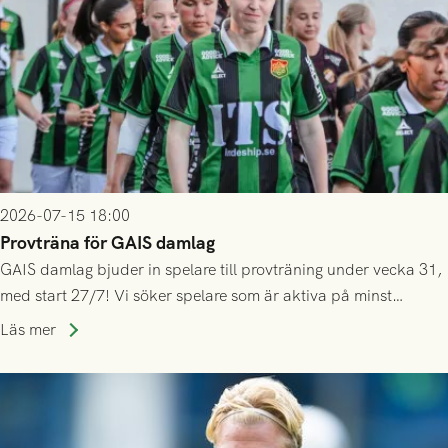
2026-07-15 18:00
Provträna för GAIS damlag
GAIS damlag bjuder in spelare till provträning under vecka 31,
med start 27/7! Vi söker spelare som är aktiva på minst
division 3-nivå.
Läs mer