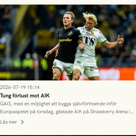
då vinnaren i mötet mellan isländska Valur och HŠK Zrinjski
Mostar från Bosnien och Hercegovina.
2026-07-19 15:14
Tung förlust mot AIK
GAIS, med en möjlighet att bygga självförtroende inför
Europaspelet på torsdag, gästade AIK på Strawberry Arena i
Stockholm . Men trots konstant hotande i första halvlek av
Läs mer
GAIS så var det AIK, i andra halvlek, som höjde tempot och
lyckades få in 2-0.