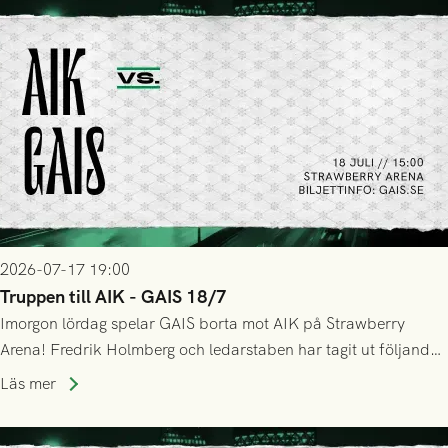
2026-07-17 19:00
Truppen till AIK - GAIS 18/7
Imorgon lördag spelar GAIS borta mot AIK på Strawberry
Arena! Fredrik Holmberg och ledarstaben har tagit ut följande
trupp till matchen:
Läs mer