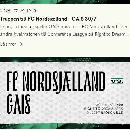
2026-07-29 19:00
Truppen till FC Nordsjælland - GAIS 30/7
Imorgon torsdag spelar GAIS borta mot FC Nordsjælland i den
andra kvalmatchen till Conference League på Right to Dream
Park! Fredrik Holmberg och ledarstaben har tagit ut följande
Läs mer
trupp till matchen: