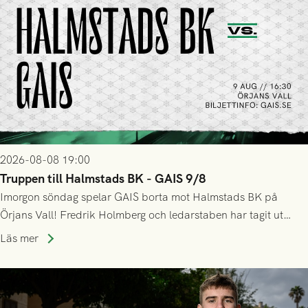
2026-08-08 19:00
Truppen till Halmstads BK - GAIS 9/8
Imorgon söndag spelar GAIS borta mot Halmstads BK på
Örjans Vall! Fredrik Holmberg och ledarstaben har tagit ut
följande trupp till matchen:
Läs mer