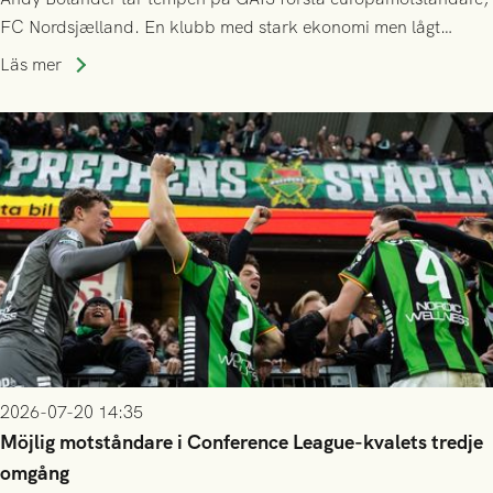
FC Nordsjælland. En klubb med stark ekonomi men lågt
publiksnitt, ett lag med både kollektiv styrka och individuell
Läs mer
finess.
2026-07-20 14:35
Möjlig motståndare i Conference League-kvalets tredje
omgång