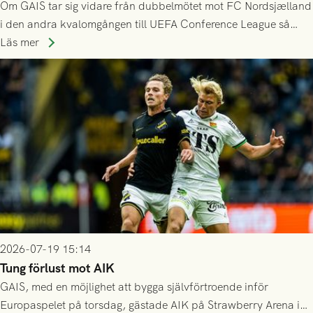
Om GAIS tar sig vidare från dubbelmötet mot FC Nordsjælland
i den andra kvalomgången till UEFA Conference League så
spelas den tredje kvalomgången kort därpå. Motståndare blir
Läs mer
då vinnaren i mötet mellan isländska Valur och HŠK Zrinjski
Mostar från Bosnien och Hercegovina.
2026-07-19 15:14
Tung förlust mot AIK
GAIS, med en möjlighet att bygga självförtroende inför
Europaspelet på torsdag, gästade AIK på Strawberry Arena i