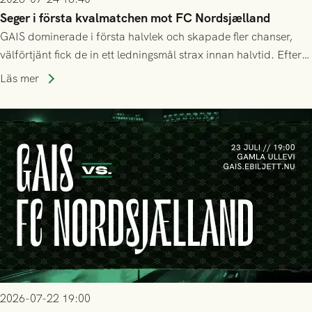
Seger i första kvalmatchen mot FC Nordsjælland
GAIS dominerade i första halvlek och skapade fler chanser,
välförtjänt fick de in ett ledningsmål strax innan halvtid. Efter
halvtidsvilan sjönk tempot när Nordsjälland tilläts ha mer av
Läs mer
bollen, men GAIS försvarade sig disciplinerat och säkrade en
seger! Matchfoto: Mikael Josefsson & Lasse Ekström
2026-07-22 19:00