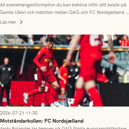
All evenemangsinformation du kan behöva inför ditt besök på
Gamla Ullevi och matchen mellan GAIS och FC Nordsjælland i
kvalet till Conference League! Avspark kl 19.00 på torsdag
Läs mer
23/7.
2026-07-21 11:30
Motståndarkollen: FC Nordsjælland
Andy Bolander tar tempen på GAIS första europamotståndare,