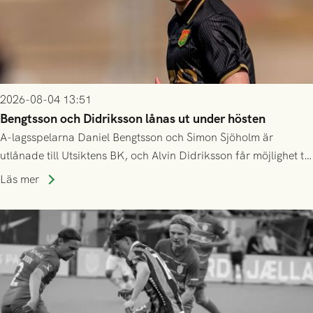
2026-08-04 13:51
Bengtsson och Didriksson lånas ut under hösten
A-lagsspelarna Daniel Bengtsson och Simon Sjöholm är
utlånade till Utsiktens BK, och Alvin Didriksson får möjlighet till
speltid i Hestrafors genom föreningssamarbete.
Läs mer