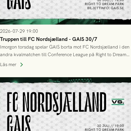
2026-07-29 19:00
Truppen till FC Nordsjælland - GAIS 30/7
Imorgon torsdag spelar GAIS borta mot FC Nordsjælland i den
andra kvalmatchen till Conference League på Right to Dream
Park! Fredrik Holmberg och ledarstaben har tagit ut följande
Läs mer
trupp till matchen: