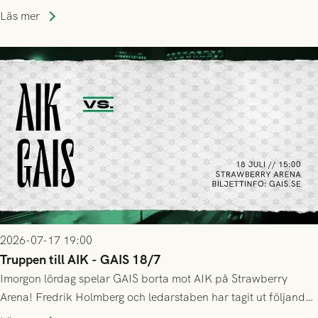
Stockholm . Men trots konstant hotande i första halvlek av
Läs mer
GAIS så var det AIK, i andra halvlek, som höjde tempot och
lyckades få in 2-0.
2026-07-17 19:00
Truppen till AIK - GAIS 18/7
Imorgon lördag spelar GAIS borta mot AIK på Strawberry
Arena! Fredrik Holmberg och ledarstaben har tagit ut följande
trupp till matchen: