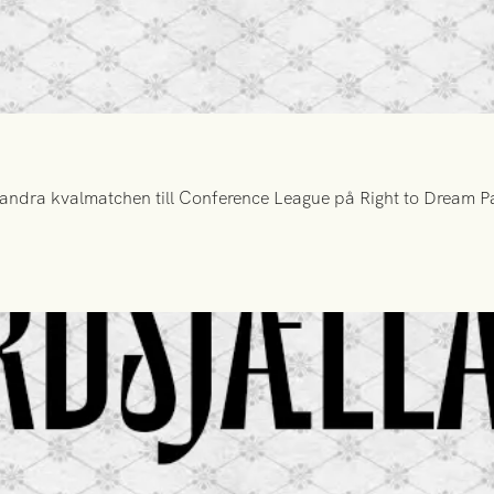
ndra kvalmatchen till Conference League på Right to Dream Par