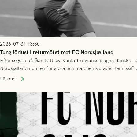
2026-07-31 13:30
Tung förlust i returmötet mot FC Nordsjælland
Efter segern på Gamla Ullevi väntade revanschsugna danskar på
Nordsjälland numren för stora och matchen slutade i tennissiffr
Läs mer