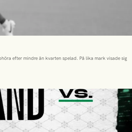
höra efter mindre än kvarten spelad. På lika mark visade sig