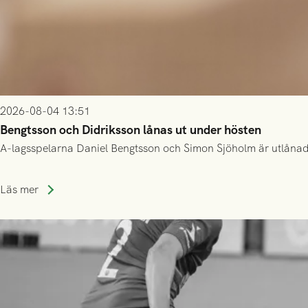
2026-08-04 13:51
Bengtsson och Didriksson lånas ut under hösten
A-lagsspelarna Daniel Bengtsson och Simon Sjöholm är utlånade t
Läs mer