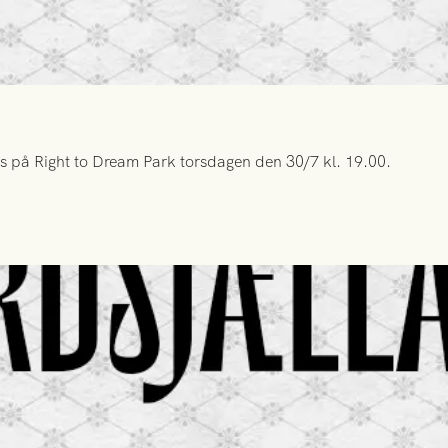
s på Right to Dream Park torsdagen den 30/7 kl. 19.00.