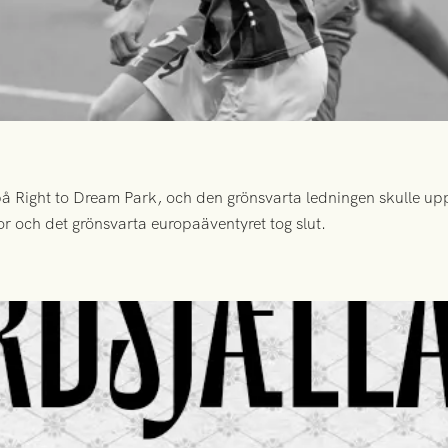
 Right to Dream Park, och den grönsvarta ledningen skulle upp
or och det grönsvarta europaäventyret tog slut.