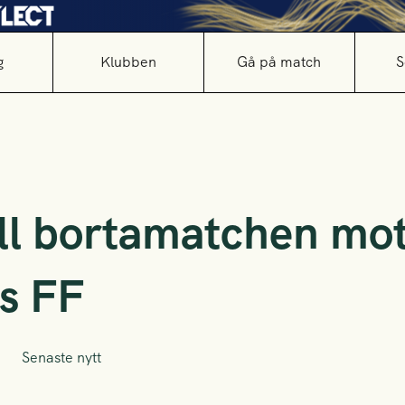
g
Klubben
Gå på match
S
till bortamatchen mo
gs FF
Senaste nytt