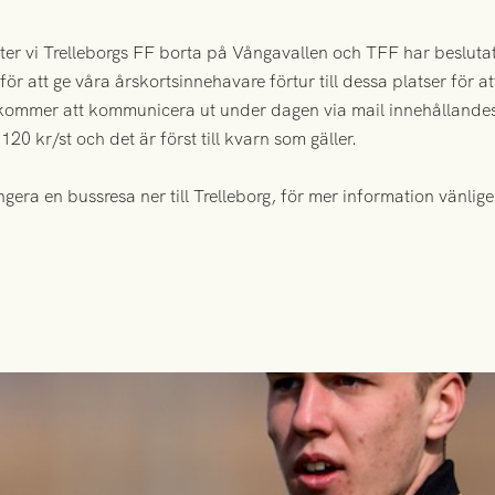
er vi Trelleborgs FF borta på Vångavallen och TFF har beslutat
ör att ge våra årskortsinnehavare förtur till dessa platser för at
vi kommer att kommunicera ut under dagen via mail innehålland
20 kr/st och det är först till kvarn som gäller.
ra en bussresa ner till Trelleborg, för mer information vänligen