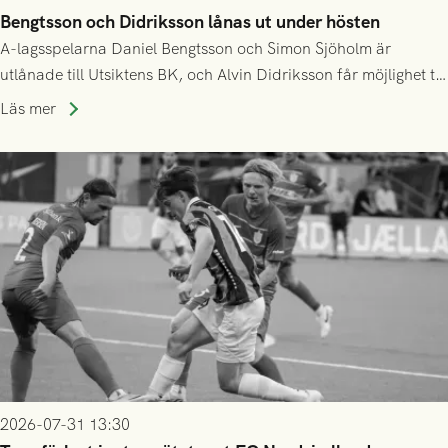
Bengtsson och Didriksson lånas ut under hösten
A-lagsspelarna Daniel Bengtsson och Simon Sjöholm är
utlånade till Utsiktens BK, och Alvin Didriksson får möjlighet till
speltid i Hestrafors genom föreningssamarbete.
Läs mer
2026-07-31 13:30