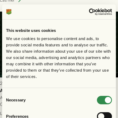
Läs mer
This website uses cookies
We use cookies to personalise content and ads, to
provide social media features and to analyse our traffic.
We also share information about your use of our site with
our social media, advertising and analytics partners who
may combine it with other information that you’ve
provided to them or that they’ve collected from your use
of their services.
2026-07-25 9:00
Allt du behöver veta inför GAIS - Halmstads BK 26/7
Consent
All evenemangsinformation du kan behöva inför ditt besök på
Necessary
Selection
Gamla Ullevi och matchen mellan GAIS och Halmstads BK i
Allsvenskan! Avspark kl 16.30 på söndag 26/7.
Läs mer
Preferences