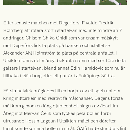
Efter senaste matchen mot Degerfors IF valde Fredrik
Holmberg att rotera stort i startelvan med inte mindre än 7
ändringar. Chisom Chika Chidi som var ensam målskytt
mot Degerfors fick ta plats på bänken och istället se
Alexander Ahl Holmström ta plats på centrala anfallet. I
Utsikten fanns det många bekanta namn med sex före detta
gaisare i startelvan, bland annat Edin Hamidovic som nu är
tillbaka i Göteborg efter ett par år i Jönköpings Södra.
Första halvlek präglades till en början av ett spel runt om
kring mittcirkeln med relativt få målchanser. Dagens första
mål kom genom en lång djupledsboll slagen av Joackim
Åbeg mot Mervan Celik som lyckas peta bollen förbi
utrusande Hossin Lagoun i Utsikten-målet och därefter
lugnt kunde springa bollen in i mål. GAIS hade stundtals fint