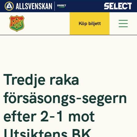
Köp biljett
Tredje raka
försäsongs-segern
efter 2-1 mot
Utsiktens BK