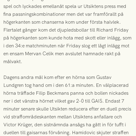
spel och lyckades emellanåt spela ur Utsiktens press med
fina passningskombinationer men det var framförallt på
högerkanten som chanserna kom under första halvlek.
Flertalet gånger kom det djupledsbollar till Richard Friday
på högerkanten som kunde hota med skott eller inlägg, som
i den 34:e matchminuten när Friday slog ett lågt inlägg mot
en ensam Mervan Celik men avslutet hamnade rakt på
målvakt.
Dagens andra mål kom efter en hörna som Gustav
Lundgren tog hand om i den 61:a minuten. En välplacerad
hörna träffade Filip Beckmans panna och bollen nickades
ner i det vänstra hörnet vilket gav 2-0 till GAIS. Endast 7
minuter senare skulle Utsikten reducera efter en duell precis
vid straffområdeskanten mellan Utsiktens anfallare och
Victor Krüger, den sistnämnda ansågs ha gått in för tufft i
duellen till gaisarnas förvåning. Hamidovic skjuter straffen