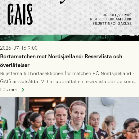
2026-07-16 9:00
Bortamatchen mot Nordsjælland: Reservlista och
överlåtelser
Biljetterna till bortasektionen för matchen FC Nordsjaelland -
GAIS är slutsålda. Vi har upprättat en reservlista där du som
ännu inte har någon biljett kan anmäla ditt intresse. Du kan
Läs mer
inte själv överlåta din biljett till någon annan.