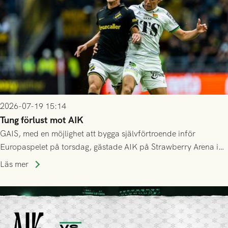
2026-07-19 15:14
Tung förlust mot AIK
GAIS, med en möjlighet att bygga självförtroende inför
Europaspelet på torsdag, gästade AIK på Strawberry Arena i
Stockholm . Men trots konstant hotande i första halvlek av
Läs mer
GAIS så var det AIK, i andra halvlek, som höjde tempot och
lyckades få in 2-0.