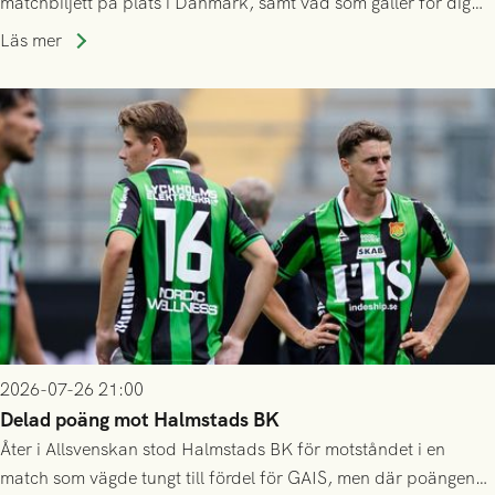
matchbiljett på plats i Danmark, samt vad som gäller för dig
som står på reservlista eller fått förhinder.
Läs mer
2026-07-26 21:00
Delad poäng mot Halmstads BK
Åter i Allsvenskan stod Halmstads BK för motståndet i en
match som vägde tungt till fördel för GAIS, men där poängen