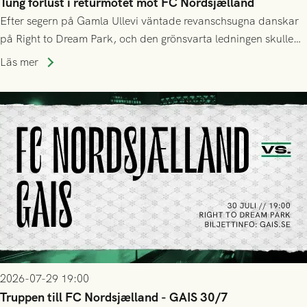
Tung förlust i returmötet mot FC Nordsjælland
Efter segern på Gamla Ullevi väntade revanschsugna danskar
på Right to Dream Park, och den grönsvarta ledningen skulle
upphöra efter mindre än kvarten spelad. På lika mark visade
Läs mer
sig Nordsjälland numren för stora och matchen slutade i
tennissiffror och det grönsvarta europaäventyret tog slut.
2026-07-29 19:00
Truppen till FC Nordsjælland - GAIS 30/7