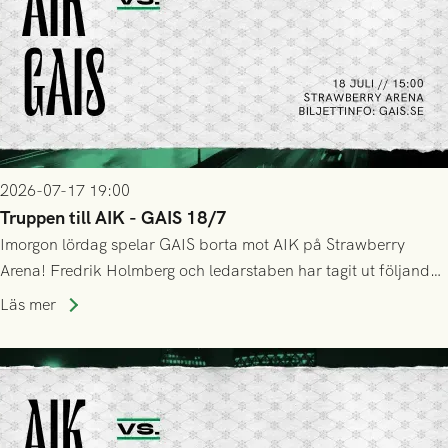
2026-07-17 19:00
Truppen till AIK - GAIS 18/7
Imorgon lördag spelar GAIS borta mot AIK på Strawberry
Arena! Fredrik Holmberg och ledarstaben har tagit ut följande
trupp till matchen:
Läs mer