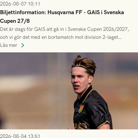
2026-08-07 10:11
Biljettinformation: Husqvarna FF - GAIS i Svenska
Cupen 27/8
Det är dags för GAIS att gå in i Svenska Cupen 2026/2027,
och vi gör det med en bortamatch mot division 2-laget
Husqvarna FF. Häng med och stötta grönsvart på plats!
Läs mer
2026-08-04 13:51