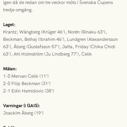
igen då de redan om tre veckor möts i Svenska Cupens
tredje omgång.
Laget:
Krantz, Wängberg (Krüger 46’), Norén (Binaku 63’),
Beckman, Belhaj (Ibrahim 46’), Lundgren (Alexandersson
63’), Åberg (Gustafsson 57’), Jatta, Friday (Chika Chidi
63’), Ahl Holmström (Ju Lindberg 77’), Celik
Målen:
1-0 Mervan Celik (11’)
2-0 Filip Beckman (31’)
2-1 Edin Hamidovic (38’)
Varningar (i GAIS):
Joackim Åberg (19’)