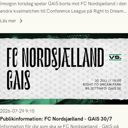
Imorgon torsdag spelar GAIS borta mot FC Nordsjælland i den
andra kvalmatchen till Conference League på Right to Dream
Park! Fredrik Holmberg och ledarstaben har tagit ut följande
Läs mer
trupp till matchen:
2026-07-29 9:15
Publikinformation: FC Nordsjælland - GAIS 30/7
Information för dig som ska se FC Nordsjælland - GAIS på