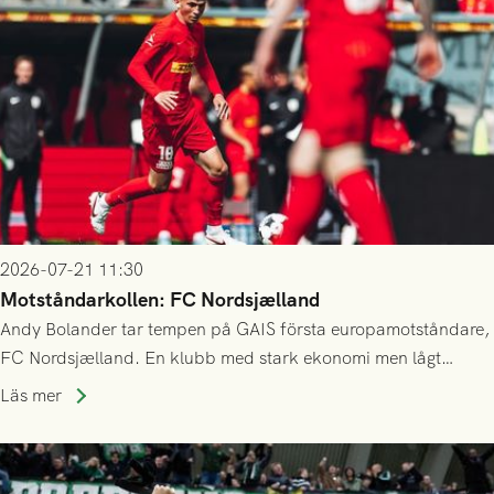
2026-07-21 11:30
Motståndarkollen: FC Nordsjælland
Andy Bolander tar tempen på GAIS första europamotståndare,
FC Nordsjælland. En klubb med stark ekonomi men lågt
publiksnitt, ett lag med både kollektiv styrka och individuell
Läs mer
finess.