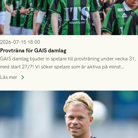
2026-07-15 18:00
Provträna för GAIS damlag
GAIS damlag bjuder in spelare till provträning under vecka 31,
med start 27/7! Vi söker spelare som är aktiva på minst
division 3-nivå.
Läs mer