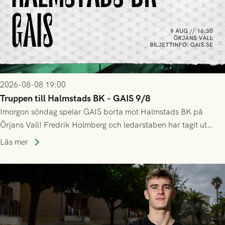
2026-08-08 19:00
Truppen till Halmstads BK - GAIS 9/8
Imorgon söndag spelar GAIS borta mot Halmstads BK på
Örjans Vall! Fredrik Holmberg och ledarstaben har tagit ut
följande trupp till matchen:
Läs mer