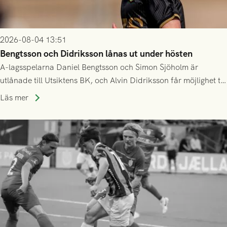
2026-08-04 13:51
Bengtsson och Didriksson lånas ut under hösten
A-lagsspelarna Daniel Bengtsson och Simon Sjöholm är
utlånade till Utsiktens BK, och Alvin Didriksson får möjlighet till
speltid i Hestrafors genom föreningssamarbete.
Läs mer