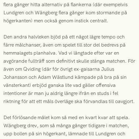
flera gånger hitta alternativ på flankerna (där exempelvis
Lundgren och Wängberg flera gånger kom stormande på
högerkanten) men också genom instick centralt.
Den andra halvleken bjöd på ett något lägre tempo och
färre målchanser, även om spelet till stor del bedrevs på
hemmalagets planhalva. Vad vi längtade efter var en
avgörande fullträff som definitivt skulle stänga matchen. För
även om Qviding (där för övrigt ex-gaisarna Julius
Johansson och Adam Wästlund kämpade på bra på sin
vänsterkant) erbjöd ganska lite vad gäller offensiva
intentioner är man ju aldrig längre ifrån en studs i fel
riktning för att ett måls överläge ska förvandlas till oavgjort.
Det förlösande målet kom så med en kvart kvar att spela.
Wängberg drev, som så många gånger tidigare i matchen,
upp bollen på sin högerkant, lämnade till Lundgren och