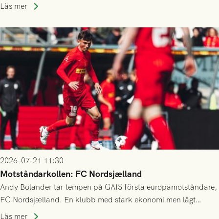
kvalet till Conference League! Avspark kl 19.00 på torsdag
Läs mer
23/7.
2026-07-21 11:30
Motståndarkollen: FC Nordsjælland
Andy Bolander tar tempen på GAIS första europamotståndare,
FC Nordsjælland. En klubb med stark ekonomi men lågt
publiksnitt, ett lag med både kollektiv styrka och individuell
Läs mer