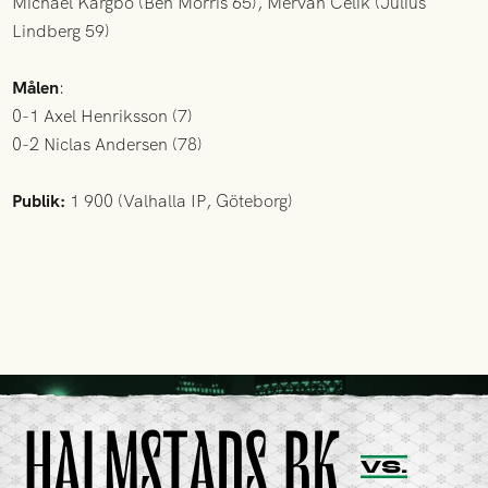
Michael Kargbo (Ben Morris 65), Mervan Celik (Julius
Lindberg 59)
Målen
:
0-1 Axel Henriksson (7)
0-2 Niclas Andersen (78)
Publik:
1 900 (Valhalla IP, Göteborg)