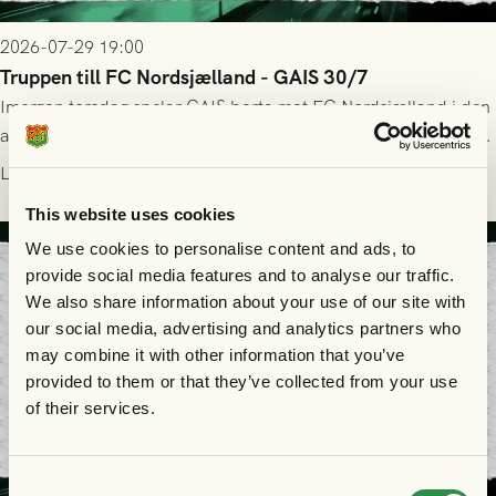
2026-07-29 19:00
Truppen till FC Nordsjælland - GAIS 30/7
Imorgon torsdag spelar GAIS borta mot FC Nordsjælland i den
andra kvalmatchen till Conference League på Right to Dream
Park! Fredrik Holmberg och ledarstaben har tagit ut följande
Läs mer
trupp till matchen:
This website uses cookies
We use cookies to personalise content and ads, to
provide social media features and to analyse our traffic.
We also share information about your use of our site with
our social media, advertising and analytics partners who
may combine it with other information that you’ve
provided to them or that they’ve collected from your use
of their services.
Consent