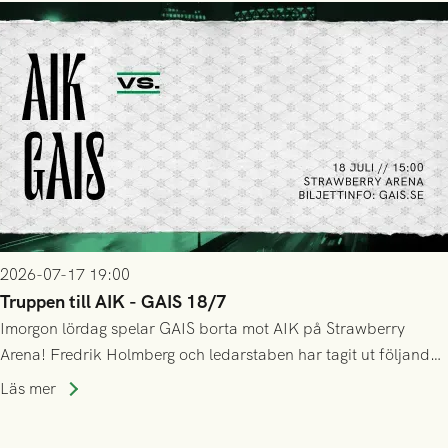
lyckades få in 2-0.
2026-07-17 19:00
Truppen till AIK - GAIS 18/7
Imorgon lördag spelar GAIS borta mot AIK på Strawberry
Arena! Fredrik Holmberg och ledarstaben har tagit ut följande
trupp till matchen:
Läs mer