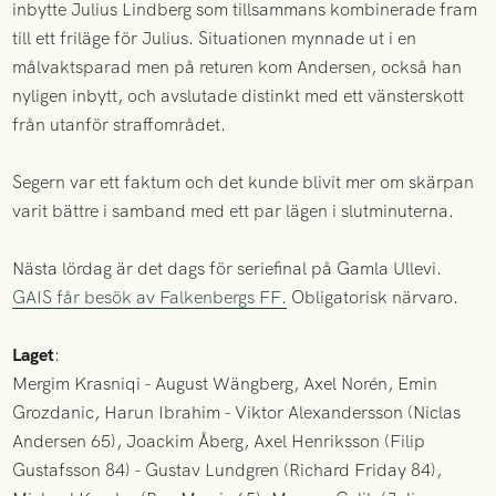
inbytte Julius Lindberg som tillsammans kombinerade fram
till ett friläge för Julius. Situationen mynnade ut i en
målvaktsparad men på returen kom Andersen, också han
nyligen inbytt, och avslutade distinkt med ett vänsterskott
från utanför straffområdet.
Segern var ett faktum och det kunde blivit mer om skärpan
varit bättre i samband med ett par lägen i slutminuterna.
Nästa lördag är det dags för seriefinal på Gamla Ullevi.
GAIS får besök av Falkenbergs FF.
Obligatorisk närvaro.
Laget
:
Mergim Krasniqi - August Wängberg, Axel Norén, Emin
Grozdanic, Harun Ibrahim - Viktor Alexandersson (Niclas
Andersen 65), Joackim Åberg, Axel Henriksson (Filip
Gustafsson 84) - Gustav Lundgren (Richard Friday 84),