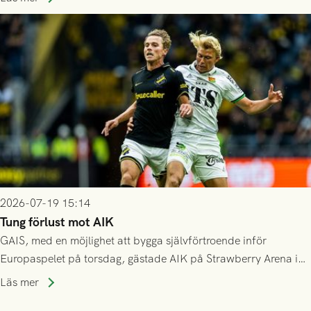
då vinnaren i mötet mellan isländska Valur och HŠK Zrinjski
Mostar från Bosnien och Hercegovina.
2026-07-19 15:14
Tung förlust mot AIK
GAIS, med en möjlighet att bygga självförtroende inför
Europaspelet på torsdag, gästade AIK på Strawberry Arena i
Stockholm . Men trots konstant hotande i första halvlek av
Läs mer
GAIS så var det AIK, i andra halvlek, som höjde tempot och