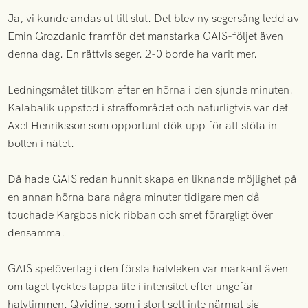
Ja, vi kunde andas ut till slut. Det blev ny segersång ledd av
Emin Grozdanic framför det manstarka GAIS-följet även
denna dag. En rättvis seger. 2-0 borde ha varit mer.
Ledningsmålet tillkom efter en hörna i den sjunde minuten.
Kalabalik uppstod i straffområdet och naturligtvis var det
Axel Henriksson som opportunt dök upp för att stöta in
bollen i nätet.
Då hade GAIS redan hunnit skapa en liknande möjlighet på
en annan hörna bara några minuter tidigare men då
touchade Kargbos nick ribban och smet förargligt över
densamma.
GAIS spelövertag i den första halvleken var markant även
om laget tycktes tappa lite i intensitet efter ungefär
halvtimmen. Qviding, som i stort sett inte närmat sig