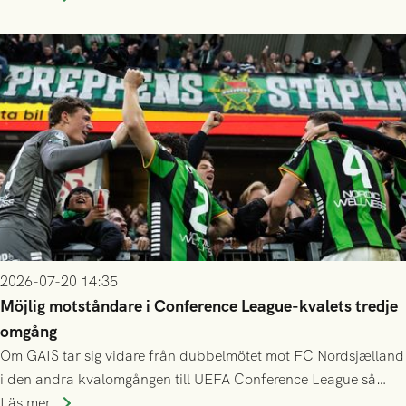
finess.
2026-07-20 14:35
Möjlig motståndare i Conference League-kvalets tredje
omgång
Om GAIS tar sig vidare från dubbelmötet mot FC Nordsjælland
i den andra kvalomgången till UEFA Conference League så
spelas den tredje kvalomgången kort därpå. Motståndare blir
Läs mer