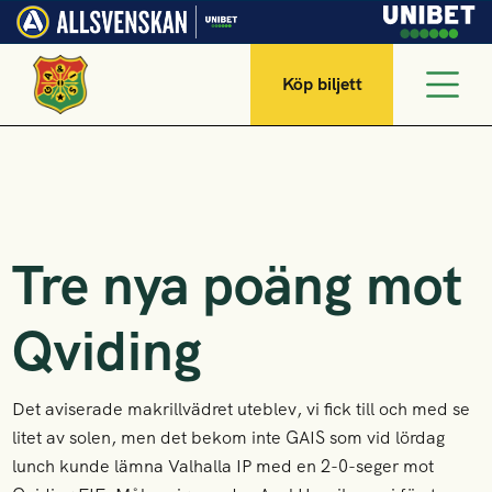
Köp biljett
Tre nya poäng mot
Qviding
Det aviserade makrillvädret uteblev, vi fick till och med se
litet av solen, men det bekom inte GAIS som vid lördag
lunch kunde lämna Valhalla IP med en 2-0-seger mot