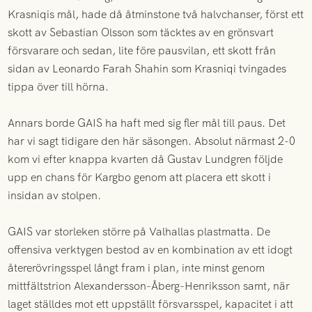
Krasniqis mål, hade då åtminstone två halvchanser, först ett
skott av Sebastian Olsson som täcktes av en grönsvart
försvarare och sedan, lite före pausvilan, ett skott från
sidan av Leonardo Farah Shahin som Krasniqi tvingades
tippa över till hörna.
Annars borde GAIS ha haft med sig fler mål till paus. Det
har vi sagt tidigare den här säsongen. Absolut närmast 2-0
kom vi efter knappa kvarten då Gustav Lundgren följde
upp en chans för Kargbo genom att placera ett skott i
insidan av stolpen.
GAIS var storleken större på Valhallas plastmatta. De
offensiva verktygen bestod av en kombination av ett idogt
återerövringsspel långt fram i plan, inte minst genom
mittfältstrion Alexandersson-Åberg-Henriksson samt, när
laget ställdes mot ett uppställt försvarsspel, kapacitet i att