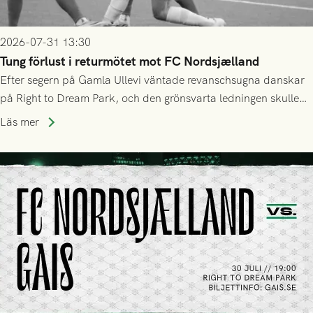
2026-07-31 13:30
Tung förlust i returmötet mot FC Nordsjælland
Efter segern på Gamla Ullevi väntade revanschsugna danskar
på Right to Dream Park, och den grönsvarta ledningen skulle
upphöra efter mindre än kvarten spelad. På lika mark visade
Läs mer
sig Nordsjälland numren för stora och matchen slutade i
tennissiffror och det grönsvarta europaäventyret tog slut.