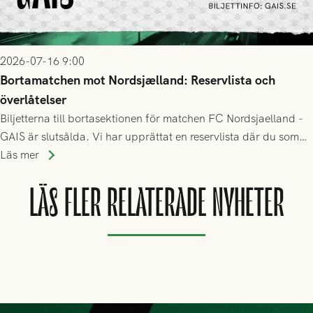
2026-07-16 9:00
Bortamatchen mot Nordsjælland: Reservlista och
överlåtelser
Biljetterna till bortasektionen för matchen FC Nordsjaelland -
GAIS är slutsålda. Vi har upprättat en reservlista där du som
ännu inte har någon biljett kan anmäla ditt intresse. Du kan
Läs mer
inte själv överlåta din biljett till någon annan.
LÄS FLER RELATERADE NYHETER