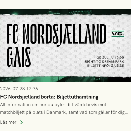
2026-07-28 17:36
FC Nordsjælland borta: Biljettuthämtning
All information om hur du byter ditt värdebevis mot
matchbiljett på plats i Danmark, samt vad som gäller för dig
som står på reservlista eller fått förhinder.
Läs mer