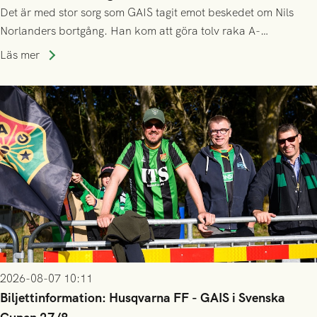
Det är med stor sorg som GAIS tagit emot beskedet om Nils
Norlanders bortgång. Han kom att göra tolv raka A-
lagssäsonger i Grönsvart och är en av få spelare som i GAIS
Läs mer
gjort fler än 200 matcher.
2026-08-07 10:11
Biljettinformation: Husqvarna FF - GAIS i Svenska