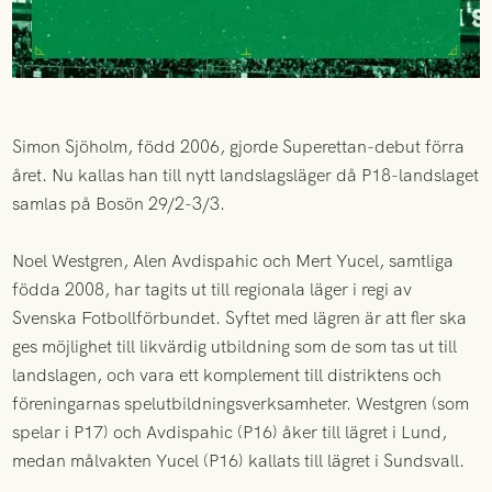
Simon Sjöholm, född 2006, gjorde Superettan-debut förra
året. Nu kallas han till nytt landslagsläger då P18-landslaget
samlas på Bosön 29/2-3/3.
Noel Westgren, Alen Avdispahic och Mert Yucel, samtliga
födda 2008, har tagits ut till regionala läger i regi av
Svenska Fotbollförbundet. Syftet med lägren är att fler ska
ges möjlighet till likvärdig utbildning som de som tas ut till
landslagen, och vara ett komplement till distriktens och
föreningarnas spelutbildningsverksamheter. Westgren (som
spelar i P17) och Avdispahic (P16) åker till lägret i Lund,
medan målvakten Yucel (P16) kallats till lägret i Sundsvall.