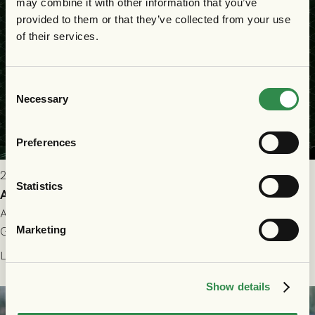
may combine it with other information that you’ve
provided to them or that they’ve collected from your use
of their services.
Consent
Necessary
Selection
Preferences
2026-07-25 9:00
Statistics
Allt du behöver veta inför GAIS - Halmstads BK 26/7
All evenemangsinformation du kan behöva inför ditt besök på
Marketing
Gamla Ullevi och matchen mellan GAIS och Halmstads BK i
Allsvenskan! Avspark kl 16.30 på söndag 26/7.
Läs mer
Show details