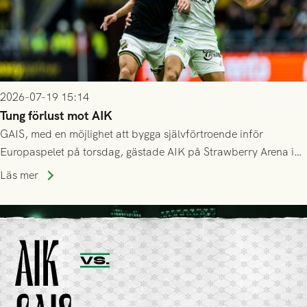
2026-07-19 15:14
Tung förlust mot AIK
GAIS, med en möjlighet att bygga självförtroende inför
Europaspelet på torsdag, gästade AIK på Strawberry Arena i
Stockholm . Men trots konstant hotande i första halvlek av
Läs mer
GAIS så var det AIK, i andra halvlek, som höjde tempot och
lyckades få in 2-0.