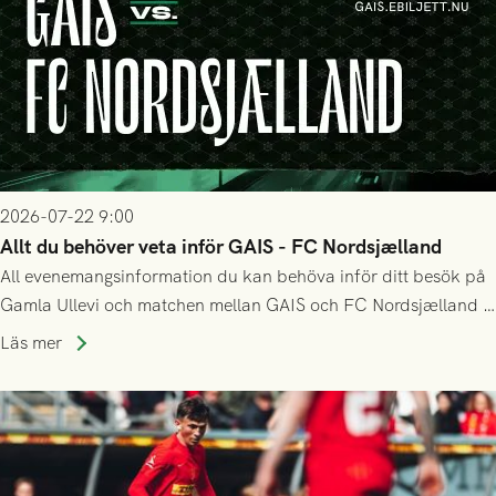
2026-07-22 9:00
Allt du behöver veta inför GAIS - FC Nordsjælland
All evenemangsinformation du kan behöva inför ditt besök på
Gamla Ullevi och matchen mellan GAIS och FC Nordsjælland i
kvalet till Conference League! Avspark kl 19.00 på torsdag
Läs mer
23/7.