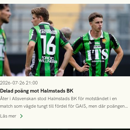
2026-07-26 21:00
Delad poäng mot Halmstads BK
Åter i Allsvenskan stod Halmstads BK för motståndet i en
match som vägde tungt till fördel för GAIS, men där poängen
delades efter dramatik på tilläggstid.
Läs mer