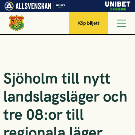
Köp biljett
Sjöholm till nytt
landslagsläger och
tre 08:or till
regionala läger