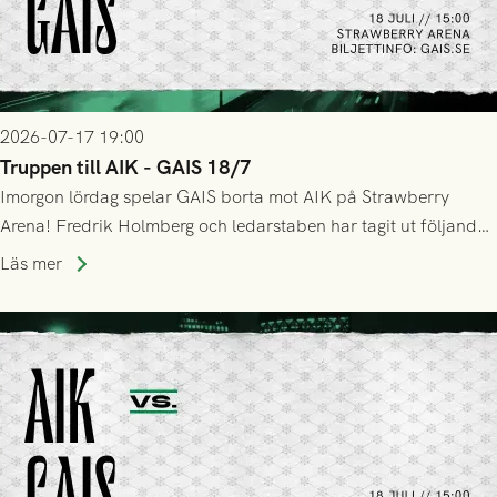
2026-07-17 19:00
Truppen till AIK - GAIS 18/7
Imorgon lördag spelar GAIS borta mot AIK på Strawberry
Arena! Fredrik Holmberg och ledarstaben har tagit ut följande
trupp till matchen:
Läs mer