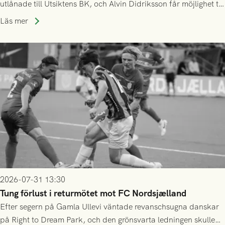
utlånade till Utsiktens BK, och Alvin Didriksson får möjlighet till
speltid i Hestrafors genom föreningssamarbete.
Läs mer
2026-07-31 13:30
Tung förlust i returmötet mot FC Nordsjælland
Efter segern på Gamla Ullevi väntade revanschsugna danskar
på Right to Dream Park, och den grönsvarta ledningen skulle