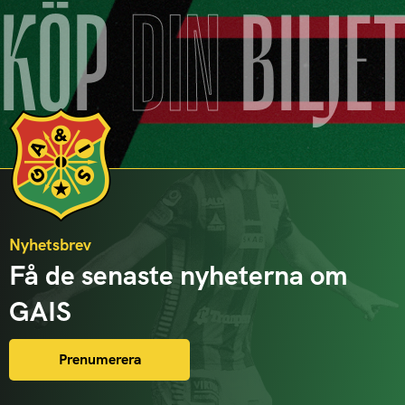
KÖP
DIN
BILJE
Nyhetsbrev
Få de senaste nyheterna om
GAIS
Prenumerera