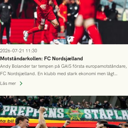
2026-07-21 11:30
Motståndarkollen: FC Nordsjælland
Andy Bolander tar tempen på GAIS första europamotståndare,
FC Nordsjælland. En klubb med stark ekonomi men lågt
publiksnitt, ett lag med både kollektiv styrka och individuell
Läs mer
finess.