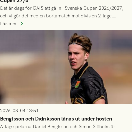
Cupen 27/8
Det är dags för GAIS att gå in i Svenska Cupen 2026/2027,
och vi gör det med en bortamatch mot division 2-laget
Husqvarna FF. Häng med och stötta grönsvart på plats!
Läs mer
2026-08-04 13:51
Bengtsson och Didriksson lånas ut under hösten
A-lagsspelarna Daniel Bengtsson och Simon Sjöholm är