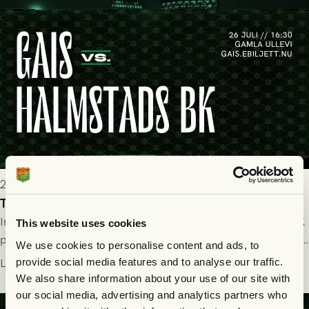
2026-07-25 19:00
Truppen till GAIS - Halmstads BK 26/7
Imorgon söndag spelar GAIS herrar hemma mot Halmstads BK
This website uses cookies
på Gamla Ullevi med avspark kl 16.30! Fredrik Holmberg och
We use cookies to personalise content and ads, to
ledarstaben har tagit ut följande trupp till matchen:
provide social media features and to analyse our traffic.
Läs mer
We also share information about your use of our site with
our social media, advertising and analytics partners who