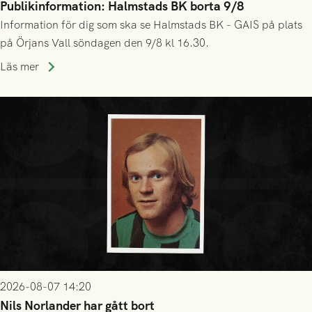
Publikinformation: Halmstads BK borta 9/8
Information för dig som ska se Halmstads BK - GAIS på plats
på Örjans Vall söndagen den 9/8 kl 16.30.
Läs mer
2026-08-07 14:20
Nils Norlander har gått bort