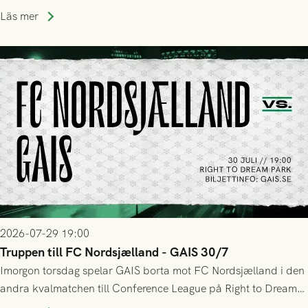
upphöra efter mindre än kvarten spelad. På lika mark visade
Läs mer
sig Nordsjälland numren för stora och matchen slutade i
tennissiffror och det grönsvarta europaäventyret tog slut.
2026-07-29 19:00
Truppen till FC Nordsjælland - GAIS 30/7
Imorgon torsdag spelar GAIS borta mot FC Nordsjælland i den
andra kvalmatchen till Conference League på Right to Dream
Park! Fredrik Holmberg och ledarstaben har tagit ut följande