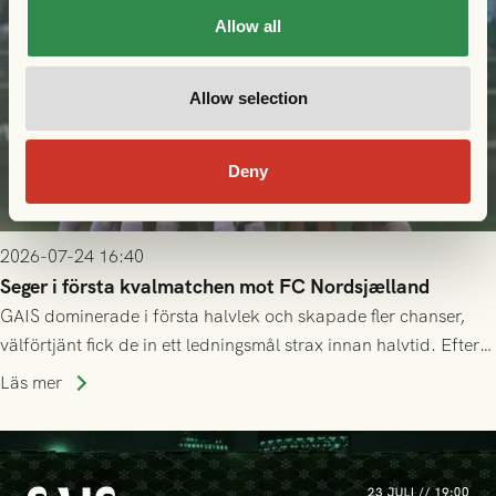
Allow all
Allow selection
Deny
2026-07-24 16:40
Seger i första kvalmatchen mot FC Nordsjælland
GAIS dominerade i första halvlek och skapade fler chanser,
välförtjänt fick de in ett ledningsmål strax innan halvtid. Efter
halvtidsvilan sjönk tempot när Nordsjälland tilläts ha mer av
Läs mer
bollen, men GAIS försvarade sig disciplinerat och säkrade en
seger! Matchfoto: Mikael Josefsson & Lasse Ekström