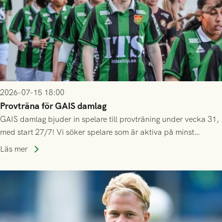
2026-07-15 18:00
Provträna för GAIS damlag
GAIS damlag bjuder in spelare till provträning under vecka 31,
med start 27/7! Vi söker spelare som är aktiva på minst
division 3-nivå.
Läs mer