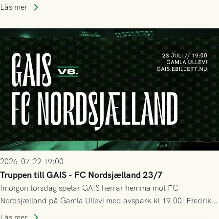
halvtidsvilan sjönk tempot när Nordsjälland tilläts ha mer av
Läs mer
bollen, men GAIS försvarade sig disciplinerat och säkrade en
seger! Matchfoto: Mikael Josefsson & Lasse Ekström
2026-07-22 19:00
Truppen till GAIS - FC Nordsjælland 23/7
Imorgon torsdag spelar GAIS herrar hemma mot FC
Nordsjælland på Gamla Ullevi med avspark kl 19.00! Fredrik
Holmberg och ledarstaben har tagit ut följande trupp till
Läs mer