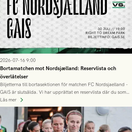
2026-07-16 9:00
Bortamatchen mot Nordsjælland: Reservlista och
överlåtelser
Biljetterna till bortasektionen för matchen FC Nordsjaelland -
GAIS är slutsålda. Vi har upprättat en reservlista där du som
ännu inte har någon biljett kan anmäla ditt intresse. Du kan
Läs mer
inte själv överlåta din biljett till någon annan.