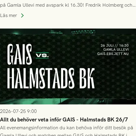
på Gamla Ullevi med avspark kl 16.30! Fredrik Holmberg och
ledarstaben har tagit ut följande trupp till matchen:
Läs mer
2026-07-25 9:00
Allt du behöver veta inför GAIS - Halmstads BK 26/7
All evenemangsinformation du kan behöva inför ditt besök på
Gamla Ullevi och matchen mellan GAIS och Halmstads BK i