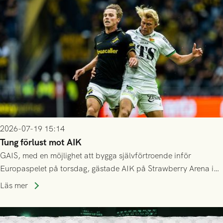
Mostar från Bosnien och Hercegovina.
2026-07-19 15:14
Tung förlust mot AIK
GAIS, med en möjlighet att bygga självförtroende inför
Europaspelet på torsdag, gästade AIK på Strawberry Arena i
Stockholm . Men trots konstant hotande i första halvlek av
Läs mer
GAIS så var det AIK, i andra halvlek, som höjde tempot och
lyckades få in 2-0.