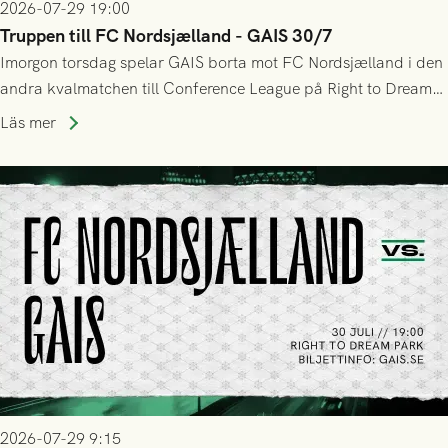
2026-07-29 19:00
Truppen till FC Nordsjælland - GAIS 30/7
Imorgon torsdag spelar GAIS borta mot FC Nordsjælland i den
andra kvalmatchen till Conference League på Right to Dream
Park! Fredrik Holmberg och ledarstaben har tagit ut följande
Läs mer
trupp till matchen:
2026-07-29 9:15