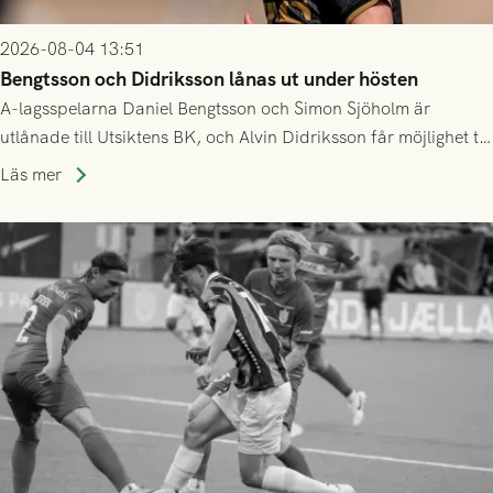
2026-08-04 13:51
Bengtsson och Didriksson lånas ut under hösten
A-lagsspelarna Daniel Bengtsson och Simon Sjöholm är
utlånade till Utsiktens BK, och Alvin Didriksson får möjlighet till
speltid i Hestrafors genom föreningssamarbete.
Läs mer