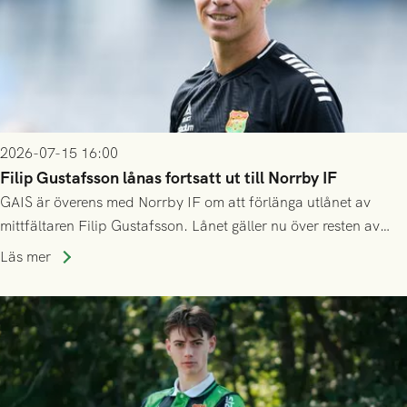
2026-07-15 16:00
Filip Gustafsson lånas fortsatt ut till Norrby IF
GAIS är överens med Norrby IF om att förlänga utlånet av
mittfältaren Filip Gustafsson. Lånet gäller nu över resten av
säsongen 2026.
Läs mer