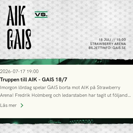
2026-07-17 19:00
Truppen till AIK - GAIS 18/7
Imorgon lördag spelar GAIS borta mot AIK på Strawberry
Arena! Fredrik Holmberg och ledarstaben har tagit ut följande
trupp till matchen:
Läs mer