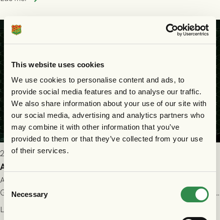
matchen:
This website uses cookies
We use cookies to personalise content and ads, to
provide social media features and to analyse our traffic.
We also share information about your use of our site with
our social media, advertising and analytics partners who
may combine it with other information that you’ve
provided to them or that they’ve collected from your use
of their services.
2026-07-22 9:00
Allt du behöver veta inför GAIS - FC Nordsjælland
All evenemangsinformation du kan behöva inför ditt besök på
Consent
Gamla Ullevi och matchen mellan GAIS och FC Nordsjælland i
Necessary
Selection
kvalet till Conference League! Avspark kl 19.00 på torsdag
Läs mer
23/7.