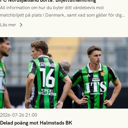
All information om hur du byter ditt värdebevis mot
matchbiljett på plats i Danmark, samt vad som gäller för dig
som står på reservlista eller fått förhinder.
Läs mer
2026-07-26 21:00
Delad poäng mot Halmstads BK