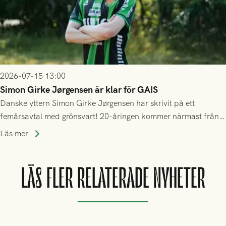
2026-07-15 13:00
Simon Girke Jørgensen är klar för GAIS
Danske yttern Simon Girke Jørgensen har skrivit på ett
femårsavtal med grönsvart! 20-åringen kommer närmast från
spel i färöiska Skála IF.
Läs mer
LÄS FLER RELATERADE NYHETER