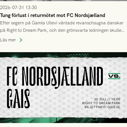
2026-07-31 13:30
Tung förlust i returmötet mot FC Nordsjælland
Efter segern på Gamla Ullevi väntade revanschsugna danskar
på Right to Dream Park, och den grönsvarta ledningen skulle
upphöra efter mindre än kvarten spelad. På lika mark visade
Läs mer
sig Nordsjälland numren för stora och matchen slutade i
tennissiffror och det grönsvarta europaäventyret tog slut.