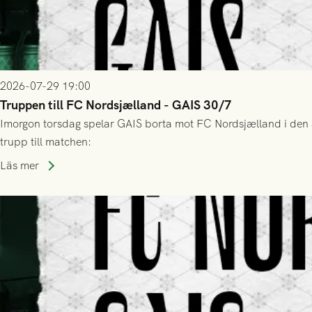
2026-07-29 19:00
Truppen till FC Nordsjælland - GAIS 30/7
Imorgon torsdag spelar GAIS borta mot FC Nordsjælland i den a
trupp till matchen:
Läs mer