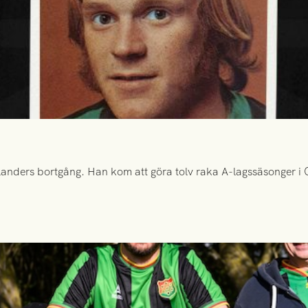
anders bortgång. Han kom att göra tolv raka A-lagssäsonger i Gr