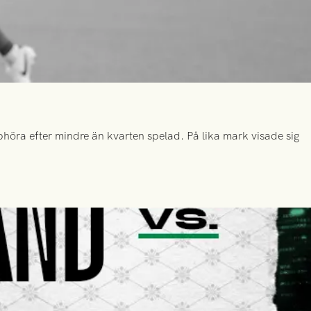
höra efter mindre än kvarten spelad. På lika mark visade sig