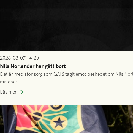
2026-08-07 14:20
Nils Norlander har gått bort
Det är med stor sorg som GAIS tagit emot beskedet om Nils Norl
matcher.
Läs mer