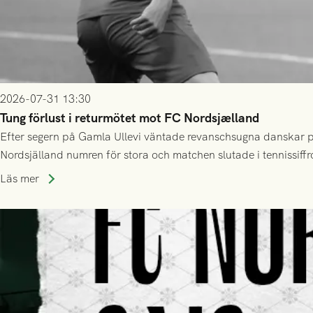
2026-07-31 13:30
Tung förlust i returmötet mot FC Nordsjælland
Efter segern på Gamla Ullevi väntade revanschsugna danskar på
Nordsjälland numren för stora och matchen slutade i tennissiffr
Läs mer