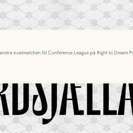
ndra kvalmatchen till Conference League på Right to Dream Par