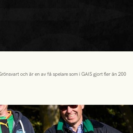
önsvart och är en av få spelare som i GAIS gjort fler än 200