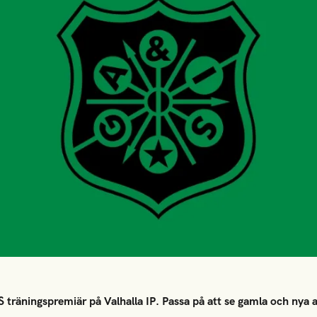
 träningspremiär på Valhalla IP. Passa på att se gamla och nya 