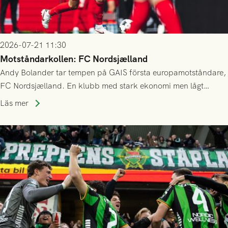
2026-07-21 11:30
Motståndarkollen: FC Nordsjælland
Andy Bolander tar tempen på GAIS första europamotståndare,
FC Nordsjælland. En klubb med stark ekonomi men lågt
publiksnitt, ett lag med både kollektiv styrka och individuell
Läs mer
finess.