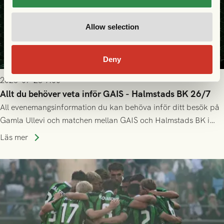
Allow selection
Deny
2026-07-25 9:00
Allt du behöver veta inför GAIS - Halmstads BK 26/7
All evenemangsinformation du kan behöva inför ditt besök på
Gamla Ullevi och matchen mellan GAIS och Halmstads BK i
Allsvenskan! Avspark kl 16.30 på söndag 26/7.
Läs mer