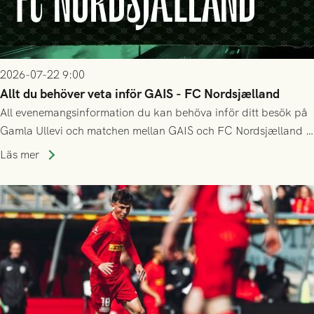
2026-07-22 9:00
Allt du behöver veta inför GAIS - FC Nordsjælland
All evenemangsinformation du kan behöva inför ditt besök på
Gamla Ullevi och matchen mellan GAIS och FC Nordsjælland i
kvalet till Conference League! Avspark kl 19.00 på torsdag
Läs mer
23/7.