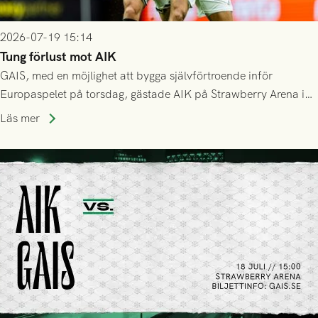
2026-07-19 15:14
Tung förlust mot AIK
GAIS, med en möjlighet att bygga självförtroende inför
Europaspelet på torsdag, gästade AIK på Strawberry Arena i
Stockholm . Men trots konstant hotande i första halvlek av
Läs mer
GAIS så var det AIK, i andra halvlek, som höjde tempot och
lyckades få in 2-0.