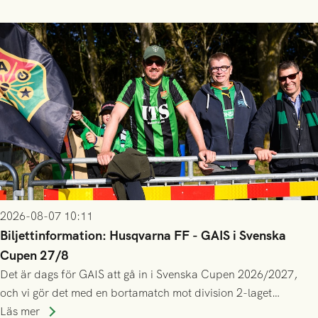
gjort fler än 200 matcher.
2026-08-07 10:11
Biljettinformation: Husqvarna FF - GAIS i Svenska
Cupen 27/8
Det är dags för GAIS att gå in i Svenska Cupen 2026/2027,
och vi gör det med en bortamatch mot division 2-laget
Husqvarna FF. Häng med och stötta grönsvart på plats!
Läs mer