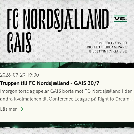
2026-07-29 19:00
Truppen till FC Nordsjælland - GAIS 30/7
Imorgon torsdag spelar GAIS borta mot FC Nordsjælland i den
andra kvalmatchen till Conference League på Right to Dream
Park! Fredrik Holmberg och ledarstaben har tagit ut följande
Läs mer
trupp till matchen: