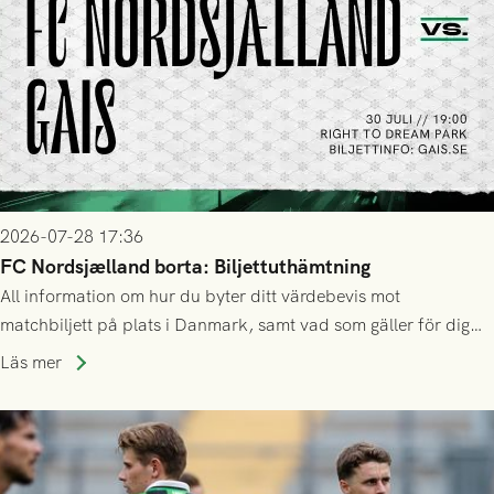
2026-07-28 17:36
FC Nordsjælland borta: Biljettuthämtning
All information om hur du byter ditt värdebevis mot
matchbiljett på plats i Danmark, samt vad som gäller för dig
som står på reservlista eller fått förhinder.
Läs mer