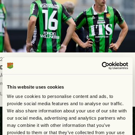
2026-07-26 21:00
Delad poäng mot Halmstads BK
Åter i Allsvenskan stod Halmstads BK för motståndet i en
match som vägde tungt till fördel för GAIS, men där poängen
This website uses cookies
delades efter dramatik på tilläggstid.
Läs mer
We use cookies to personalise content and ads, to
provide social media features and to analyse our traffic.
We also share information about your use of our site with
our social media, advertising and analytics partners who
may combine it with other information that you’ve
provided to them or that they’ve collected from your use