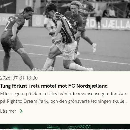
2026-07-31 13:30
Tung förlust i returmötet mot FC Nordsjælland
Efter segern på Gamla Ullevi väntade revanschsugna danskar
på Right to Dream Park, och den grönsvarta ledningen skulle
upphöra efter mindre än kvarten spelad. På lika mark visade
Läs mer
sig Nordsjälland numren för stora och matchen slutade i
tennissiffror och det grönsvarta europaäventyret tog slut.