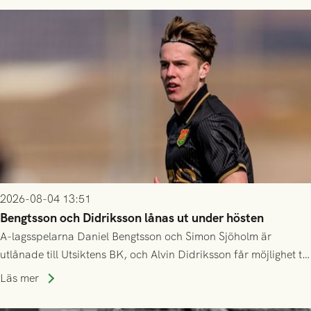
2026-08-04 13:51
Bengtsson och Didriksson lånas ut under hösten
A-lagsspelarna Daniel Bengtsson och Simon Sjöholm är
utlånade till Utsiktens BK, och Alvin Didriksson får möjlighet till
speltid i Hestrafors genom föreningssamarbete.
Läs mer