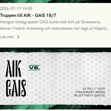
2026-07-17 19:00
Truppen till AIK - GAIS 18/7
Imorgon lördag spelar GAIS borta mot AIK på Strawberry
Arena! Fredrik Holmberg och ledarstaben har tagit ut följande
trupp till matchen:
Läs mer