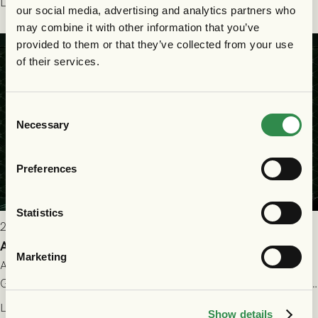
Läs mer
our social media, advertising and analytics partners who
matchen:
may combine it with other information that you’ve
provided to them or that they’ve collected from your use
of their services.
Consent
Necessary
Selection
Preferences
Statistics
2026-07-22 9:00
Allt du behöver veta inför GAIS - FC Nordsjælland
Marketing
All evenemangsinformation du kan behöva inför ditt besök på
Gamla Ullevi och matchen mellan GAIS och FC Nordsjælland i
kvalet till Conference League! Avspark kl 19.00 på torsdag
Läs mer
Show details