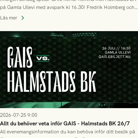
på Gamla Ullevi med avspark kl 16.30! Fredrik Holmberg och
ledarstaben har tagit ut följande trupp till matchen:
Läs mer
2026-07-25 9:00
Allt du behöver veta inför GAIS - Halmstads BK 26/7
All evenemangsinformation du kan behöva inför ditt besök på