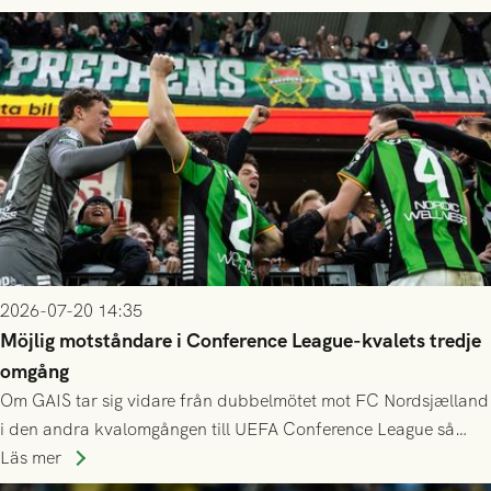
2026-07-20 14:35
Möjlig motståndare i Conference League-kvalets tredje
omgång
Om GAIS tar sig vidare från dubbelmötet mot FC Nordsjælland
i den andra kvalomgången till UEFA Conference League så
spelas den tredje kvalomgången kort därpå. Motståndare blir
Läs mer
då vinnaren i mötet mellan isländska Valur och HŠK Zrinjski