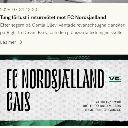
2026-07-31 13:30
Tung förlust i returmötet mot FC Nordsjælland
Efter segern på Gamla Ullevi väntade revanschsugna danskar
på Right to Dream Park, och den grönsvarta ledningen skulle
upphöra efter mindre än kvarten spelad. På lika mark visade
Läs mer
sig Nordsjälland numren för stora och matchen slutade i
tennissiffror och det grönsvarta europaäventyret tog slut.