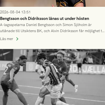
2026-08-04 13:51
Bengtsson och Didriksson lånas ut under hösten
A-lagsspelarna Daniel Bengtsson och Simon Sjöholm är
utlånade till Utsiktens BK, och Alvin Didriksson får möjlighet till
speltid i Hestrafors genom föreningssamarbete.
Läs mer