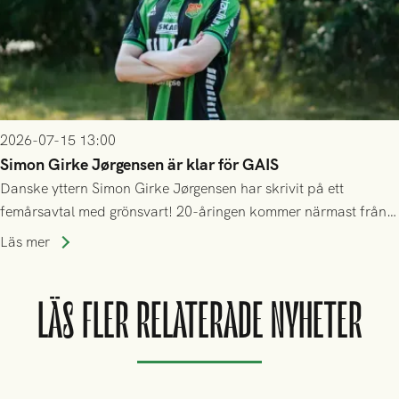
2026-07-15 13:00
Simon Girke Jørgensen är klar för GAIS
Danske yttern Simon Girke Jørgensen har skrivit på ett
femårsavtal med grönsvart! 20-åringen kommer närmast från
spel i färöiska Skála IF.
Läs mer
LÄS FLER RELATERADE NYHETER