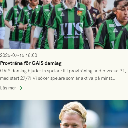
2026-07-15 18:00
Provträna för GAIS damlag
GAIS damlag bjuder in spelare till provträning under vecka 31,
med start 27/7! Vi söker spelare som är aktiva på minst
division 3-nivå.
Läs mer