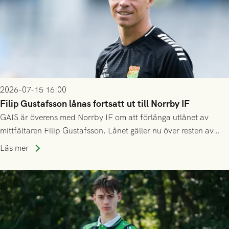
2026-07-15 16:00
Filip Gustafsson lånas fortsatt ut till Norrby IF
GAIS är överens med Norrby IF om att förlänga utlånet av
mittfältaren Filip Gustafsson. Lånet gäller nu över resten av
säsongen 2026.
Läs mer