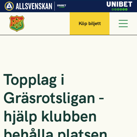
Köp biljett
Topplag i
Gräsrotsligan -
hjälp klubben
behålla platsen