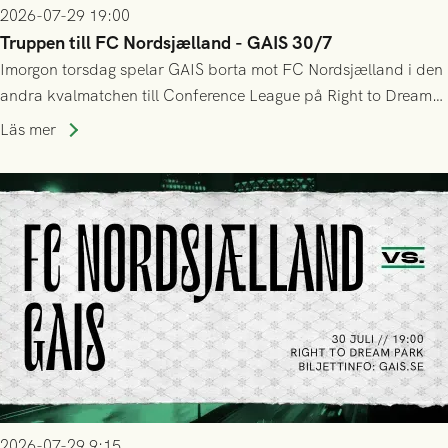
2026-07-29 19:00
Truppen till FC Nordsjælland - GAIS 30/7
Imorgon torsdag spelar GAIS borta mot FC Nordsjælland i den
andra kvalmatchen till Conference League på Right to Dream
Park! Fredrik Holmberg och ledarstaben har tagit ut följande
Läs mer
trupp till matchen:
2026-07-29 9:15