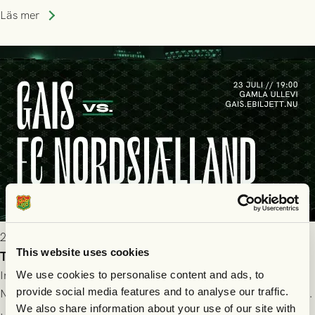
halvtidsvilan sjönk tempot när Nordsjälland tilläts ha mer av
Läs mer
bollen, men GAIS försvarade sig disciplinerat och säkrade en
seger! Matchfoto: Mikael Josefsson & Lasse Ekström
2026-07-22 19:00
This website uses cookies
Truppen till GAIS - FC Nordsjælland 23/7
Imorgon torsdag spelar GAIS herrar hemma mot FC
We use cookies to personalise content and ads, to
provide social media features and to analyse our traffic.
Nordsjælland på Gamla Ullevi med avspark kl 19.00! Fredrik
We also share information about your use of our site with
Holmberg och ledarstaben har tagit ut följande trupp till