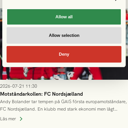
23/7.
Allow all
Allow selection
Deny
2026-07-21 11:30
Motståndarkollen: FC Nordsjælland
Andy Bolander tar tempen på GAIS första europamotståndare,
FC Nordsjælland. En klubb med stark ekonomi men lågt
publiksnitt, ett lag med både kollektiv styrka och individuell
Läs mer
finess.