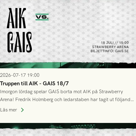
2026-07-17 19:00
Truppen till AIK - GAIS 18/7
Imorgon lördag spelar GAIS borta mot AIK på Strawberry
Arena! Fredrik Holmberg och ledarstaben har tagit ut följande
trupp till matchen:
Läs mer