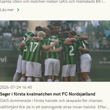
Gamla Ullevi och matchen mellan GAIS och Halmstads BK i
Allsvenskan! Avspark kl 16.30 på söndag 26/7.
Läs mer
2026-07-24 16:40
Seger i första kvalmatchen mot FC Nordsjælland
GAIS dominerade i första halvlek och skapade fler chanser,
välförtjänt fick de in ett ledningsmål strax innan halvtid. Efter