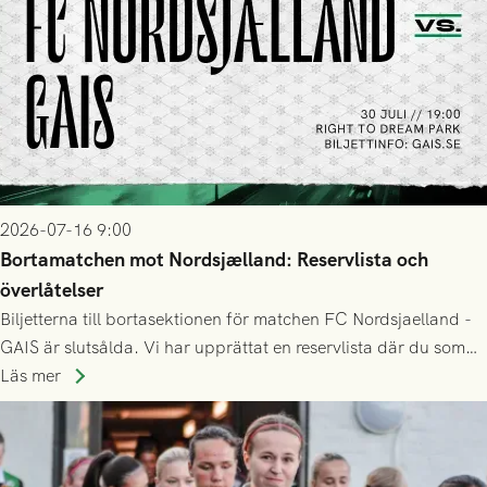
2026-07-16 9:00
Bortamatchen mot Nordsjælland: Reservlista och
överlåtelser
Biljetterna till bortasektionen för matchen FC Nordsjaelland -
GAIS är slutsålda. Vi har upprättat en reservlista där du som
ännu inte har någon biljett kan anmäla ditt intresse. Du kan
Läs mer
inte själv överlåta din biljett till någon annan.