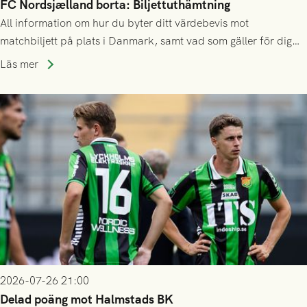
FC Nordsjælland borta: Biljettuthämtning
All information om hur du byter ditt värdebevis mot
matchbiljett på plats i Danmark, samt vad som gäller för dig
som står på reservlista eller fått förhinder.
Läs mer
2026-07-26 21:00
Delad poäng mot Halmstads BK