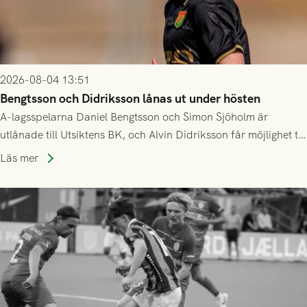
2026-08-04 13:51
Bengtsson och Didriksson lånas ut under hösten
A-lagsspelarna Daniel Bengtsson och Simon Sjöholm är
utlånade till Utsiktens BK, och Alvin Didriksson får möjlighet till
speltid i Hestrafors genom föreningssamarbete.
Läs mer