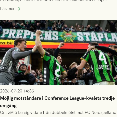
publiksnitt, ett lag med både kollektiv styrka och individuell
Läs mer
finess.
2026-07-20 14:35
Möjlig motståndare i Conference League-kvalets tredje
omgång
Om GAIS tar sig vidare från dubbelmötet mot FC Nordsjælland