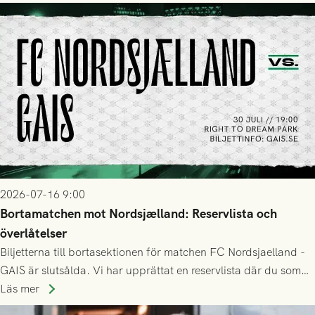
2026-07-16 9:00
Bortamatchen mot Nordsjælland: Reservlista och
överlåtelser
Biljetterna till bortasektionen för matchen FC Nordsjaelland -
GAIS är slutsålda. Vi har upprättat en reservlista där du som
ännu inte har någon biljett kan anmäla ditt intresse. Du kan
Läs mer
inte själv överlåta din biljett till någon annan.