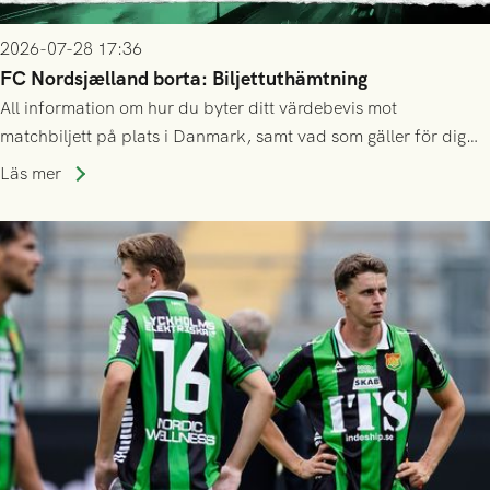
2026-07-28 17:36
FC Nordsjælland borta: Biljettuthämtning
All information om hur du byter ditt värdebevis mot
matchbiljett på plats i Danmark, samt vad som gäller för dig
som står på reservlista eller fått förhinder.
Läs mer