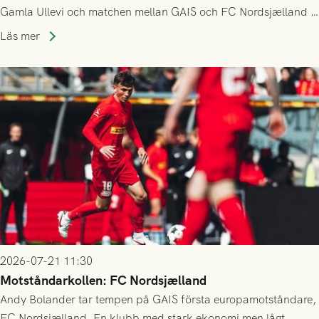
Gamla Ullevi och matchen mellan GAIS och FC Nordsjælland i
kvalet till Conference League! Avspark kl 19.00 på torsdag
Läs mer
23/7.
2026-07-21 11:30
Motståndarkollen: FC Nordsjælland
Andy Bolander tar tempen på GAIS första europamotståndare,
FC Nordsjælland. En klubb med stark ekonomi men lågt