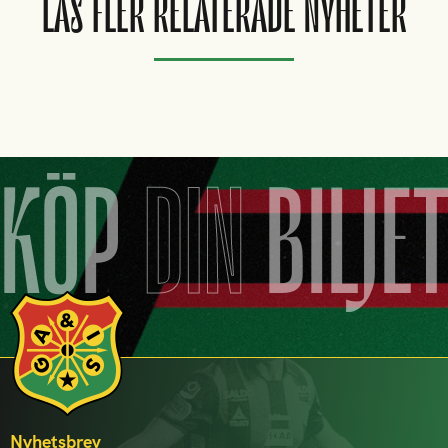
LÄS FLER RELATERADE NYHETER
KÖP
DIN
BILJE
Nyhetsbrev