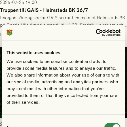
2026-07-25 19:00
Truppen till GAIS - Halmstads BK 26/7
Imorgon söndag spelar GAIS herrar hemma mot Halmstads BK
på Gamla Ullevi med avspark kl 16.30! Fredrik Holmberg och
ledarstaben har tagit ut följande trupp till matchen:
Läs mer
This website uses cookies
We use cookies to personalise content and ads, to
provide social media features and to analyse our traffic.
We also share information about your use of our site with
our social media, advertising and analytics partners who
may combine it with other information that you’ve
provided to them or that they’ve collected from your use
of their services.
Consent
2026-07-25 9:00