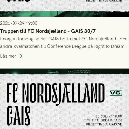
2026-07-29 19:00
Truppen till FC Nordsjælland - GAIS 30/7
Imorgon torsdag spelar GAIS borta mot FC Nordsjælland i den
andra kvalmatchen till Conference League på Right to Dream
Park! Fredrik Holmberg och ledarstaben har tagit ut följande
Läs mer
trupp till matchen: