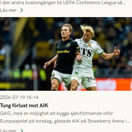
i den andra kvalomgången till UEFA Conference League så
spelas den tredje kvalomgången kort därpå. Motståndare blir
Läs mer
då vinnaren i mötet mellan isländska Valur och HŠK Zrinjski
Mostar från Bosnien och Hercegovina.
2026-07-19 15:14
Tung förlust mot AIK
GAIS, med en möjlighet att bygga självförtroende inför
Europaspelet på torsdag, gästade AIK på Strawberry Arena i
Stockholm . Men trots konstant hotande i första halvlek av
Läs mer