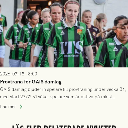
2026-07-15 18:00
Provträna för GAIS damlag
GAIS damlag bjuder in spelare till provträning under vecka 31,
med start 27/7! Vi söker spelare som är aktiva på minst
division 3-nivå.
Läs mer