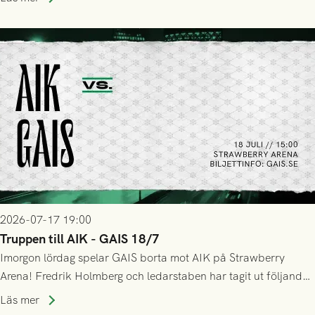
GAIS så var det AIK, i andra halvlek, som höjde tempot och
lyckades få in 2-0.
2026-07-17 19:00
Truppen till AIK - GAIS 18/7
Imorgon lördag spelar GAIS borta mot AIK på Strawberry
Arena! Fredrik Holmberg och ledarstaben har tagit ut följande
trupp till matchen:
Läs mer