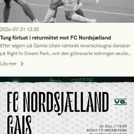
2026-07-31 13:30
Tung förlust i returmötet mot FC Nordsjælland
Efter segern på Gamla Ullevi väntade revanschsugna danskar
på Right to Dream Park, och den grönsvarta ledningen skulle
upphöra efter mindre än kvarten spelad. På lika mark visade
Läs mer
sig Nordsjälland numren för stora och matchen slutade i
tennissiffror och det grönsvarta europaäventyret tog slut.