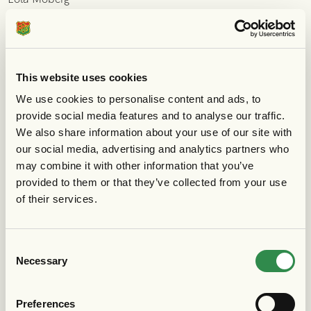
Lotta Steen-Lindqvist
Lucas Ahlstrand
Magdalena Olsson
Magnus Bording
This website uses cookies
Magnus Boström
We use cookies to personalise content and ads, to
Magnus Dahlgren
provide social media features and to analyse our traffic.
Magnus Fernberg
We also share information about your use of our site with
Magnus Häggmar
our social media, advertising and analytics partners who
Magnus Olsson
may combine it with other information that you’ve
Malin Abrahamsson Blom
provided to them or that they’ve collected from your use
Malin Esko
of their services.
Marcus Ylmaz
Marie-Louice Persson
Consent
Mark David Ottosson
Necessary
Selection
Markus Törnlund
Martin Carlsson
Preferences
Martin Larsson