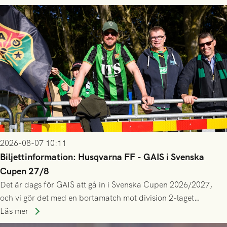
2026-08-07 10:11
Biljettinformation: Husqvarna FF - GAIS i Svenska
Cupen 27/8
Det är dags för GAIS att gå in i Svenska Cupen 2026/2027,
och vi gör det med en bortamatch mot division 2-laget
Husqvarna FF. Häng med och stötta grönsvart på plats!
Läs mer