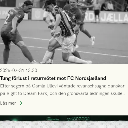
2026-07-31 13:30
Tung förlust i returmötet mot FC Nordsjælland
Efter segern på Gamla Ullevi väntade revanschsugna danskar
på Right to Dream Park, och den grönsvarta ledningen skulle
upphöra efter mindre än kvarten spelad. På lika mark visade
Läs mer
sig Nordsjälland numren för stora och matchen slutade i
tennissiffror och det grönsvarta europaäventyret tog slut.