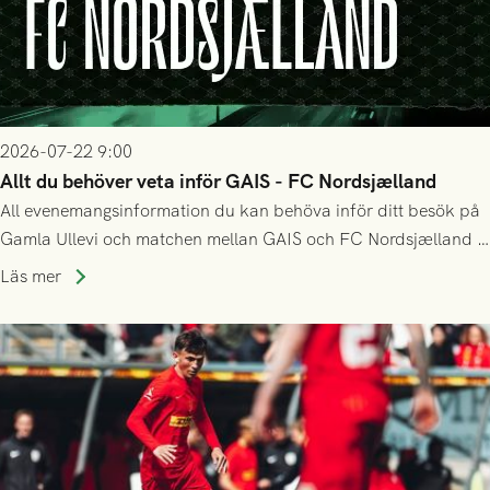
2026-07-22 9:00
Allt du behöver veta inför GAIS - FC Nordsjælland
All evenemangsinformation du kan behöva inför ditt besök på
Gamla Ullevi och matchen mellan GAIS och FC Nordsjælland i
kvalet till Conference League! Avspark kl 19.00 på torsdag
Läs mer
23/7.