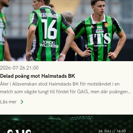
2026-07-26 21:00
Delad poäng mot Halmstads BK
Åter i Allsvenskan stod Halmstads BK för motståndet i en
match som vägde tungt till fördel för GAIS, men där poängen
delades efter dramatik på tilläggstid.
Läs mer