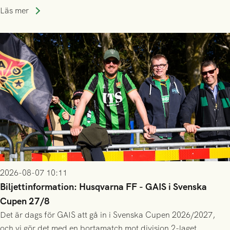
lagssäsonger i Grönsvart och är en av få spelare som i GAIS
Läs mer
gjort fler än 200 matcher.
2026-08-07 10:11
Biljettinformation: Husqvarna FF - GAIS i Svenska
Cupen 27/8
Det är dags för GAIS att gå in i Svenska Cupen 2026/2027,
och vi gör det med en bortamatch mot division 2-laget