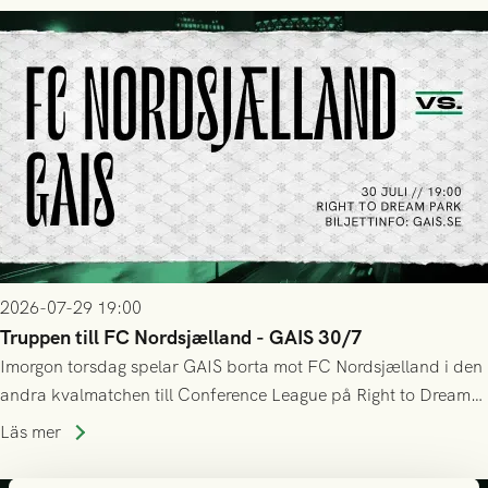
tennissiffror och det grönsvarta europaäventyret tog slut.
2026-07-29 19:00
Truppen till FC Nordsjælland - GAIS 30/7
Imorgon torsdag spelar GAIS borta mot FC Nordsjælland i den
andra kvalmatchen till Conference League på Right to Dream
Park! Fredrik Holmberg och ledarstaben har tagit ut följande
Läs mer
trupp till matchen: