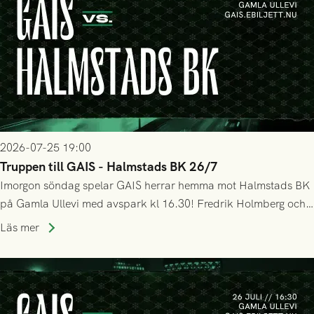
2026-07-25 19:00
Truppen till GAIS - Halmstads BK 26/7
Imorgon söndag spelar GAIS herrar hemma mot Halmstads BK
på Gamla Ullevi med avspark kl 16.30! Fredrik Holmberg och
ledarstaben har tagit ut följande trupp till matchen:
Läs mer