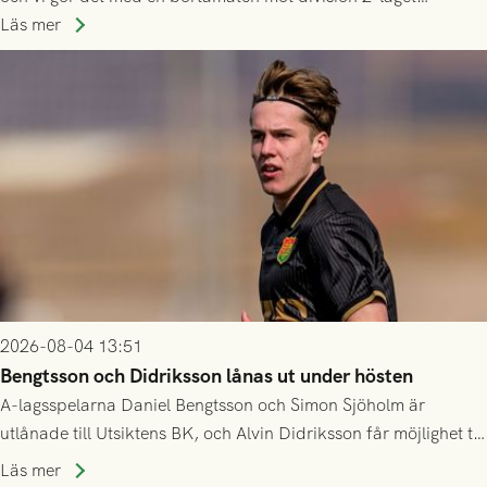
Husqvarna FF. Häng med och stötta grönsvart på plats!
Läs mer
2026-08-04 13:51
Bengtsson och Didriksson lånas ut under hösten
A-lagsspelarna Daniel Bengtsson och Simon Sjöholm är
utlånade till Utsiktens BK, och Alvin Didriksson får möjlighet till
speltid i Hestrafors genom föreningssamarbete.
Läs mer