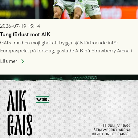
2026-07-19 15:14
Tung förlust mot AIK
GAIS, med en möjlighet att bygga självförtroende inför
Europaspelet på torsdag, gästade AIK på Strawberry Arena i
Stockholm . Men trots konstant hotande i första halvlek av
Läs mer
GAIS så var det AIK, i andra halvlek, som höjde tempot och
lyckades få in 2-0.