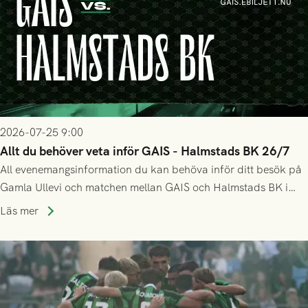
2026-07-25 9:00
Allt du behöver veta inför GAIS - Halmstads BK 26/7
All evenemangsinformation du kan behöva inför ditt besök på
Gamla Ullevi och matchen mellan GAIS och Halmstads BK i
Allsvenskan! Avspark kl 16.30 på söndag 26/7.
Läs mer