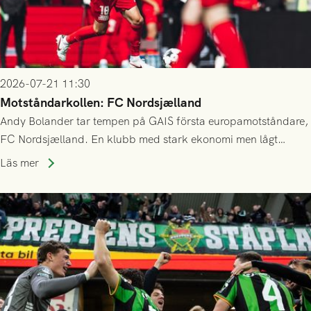
2026-07-21 11:30
Motståndarkollen: FC Nordsjælland
Andy Bolander tar tempen på GAIS första europamotståndare,
FC Nordsjælland. En klubb med stark ekonomi men lågt
publiksnitt, ett lag med både kollektiv styrka och individuell
Läs mer
finess.