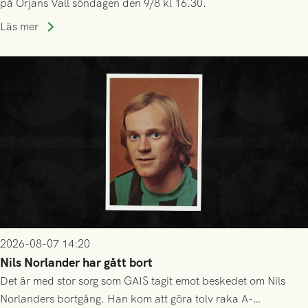
på Örjans Vall söndagen den 9/8 kl 16.30.
Läs mer
2026-08-07 14:20
Nils Norlander har gått bort
Det är med stor sorg som GAIS tagit emot beskedet om Nils
Norlanders bortgång. Han kom att göra tolv raka A-