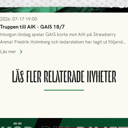
2026-07-17 19:00
Truppen till AIK - GAIS 18/7
Imorgon lördag spelar GAIS borta mot AIK på Strawberry
Arena! Fredrik Holmberg och ledarstaben har tagit ut följande
trupp till matchen:
Läs mer
LÄS FLER RELATERADE NYHETER