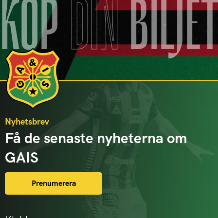
KÖP
DIN
BILJE
Nyhetsbrev
Få de senaste nyheterna om
GAIS
Prenumerera