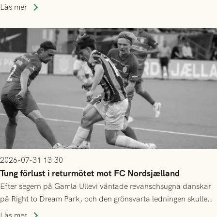
speltid i Hestrafors genom föreningssamarbete.
Läs mer
2026-07-31 13:30
Tung förlust i returmötet mot FC Nordsjælland
Efter segern på Gamla Ullevi väntade revanschsugna danskar
på Right to Dream Park, och den grönsvarta ledningen skulle
upphöra efter mindre än kvarten spelad. På lika mark visade
Läs mer