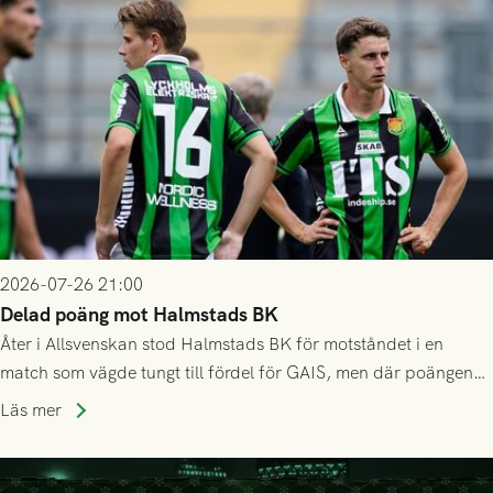
2026-07-26 21:00
Delad poäng mot Halmstads BK
Åter i Allsvenskan stod Halmstads BK för motståndet i en
match som vägde tungt till fördel för GAIS, men där poängen
delades efter dramatik på tilläggstid.
Läs mer