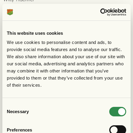
Åke Knutsson
Välkommen att stötta Gratismatchen med 300 kr
via denna
länk.
This website uses cookies
We use cookies to personalise content and ads, to
Vi (74 gaisare) stöttar Gratismatchen med 995 kr:
provide social media features and to analyse our traffic.
We also share information about your use of our site with
Adam Cuibe
our social media, advertising and analytics partners who
Ahlgrens
may combine it with other information that you’ve
Anders Ansehn
provided to them or that they’ve collected from your use
Anders Björklund
of their services.
Anders Fagerlund
Anders Hansson
Consent
Anders Thimberg
Necessary
Selection
Annica Berggren
Bengt Gellingskog
Preferences
Bengt Jildmalm