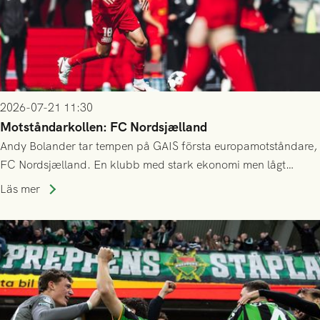
2026-07-21 11:30
Motståndarkollen: FC Nordsjælland
Andy Bolander tar tempen på GAIS första europamotståndare,
FC Nordsjælland. En klubb med stark ekonomi men lågt
publiksnitt, ett lag med både kollektiv styrka och individuell
Läs mer
finess.