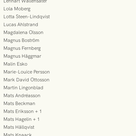
Lennart Wallensäter
Lola Moberg
Lotta Steen-Lindqvist
Lucas Ahlstrand
Magdalena Olsson
Magnus Boström
Magnus Fernberg
Magnus Häggmar
Malin Esko
Marie-Louice Persson
Mark David Ottosson
Martin Lingonblad
Mats Andréasson
Mats Beckman
Mats Eriksson + 1
Mats Hagelin + 1
Mats Hällqvist
Mats Knaack