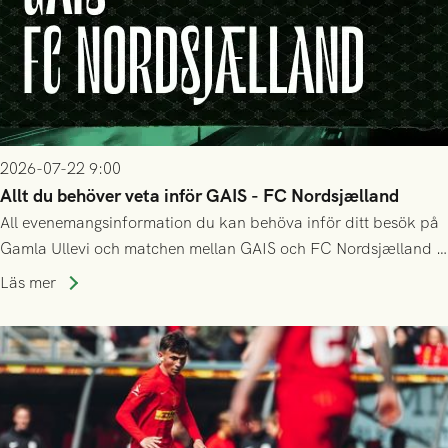
2026-07-22 9:00
Allt du behöver veta inför GAIS - FC Nordsjælland
All evenemangsinformation du kan behöva inför ditt besök på
Gamla Ullevi och matchen mellan GAIS och FC Nordsjælland i
kvalet till Conference League! Avspark kl 19.00 på torsdag
Läs mer
23/7.