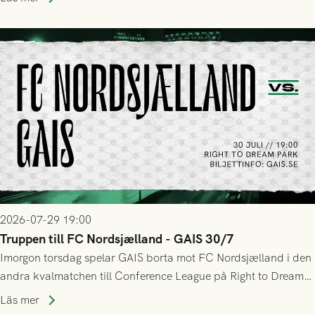
sig Nordsjälland numren för stora och matchen slutade i
tennissiffror och det grönsvarta europaäventyret tog slut.
2026-07-29 19:00
Truppen till FC Nordsjælland - GAIS 30/7
Imorgon torsdag spelar GAIS borta mot FC Nordsjælland i den
andra kvalmatchen till Conference League på Right to Dream
Park! Fredrik Holmberg och ledarstaben har tagit ut följande
Läs mer
trupp till matchen: