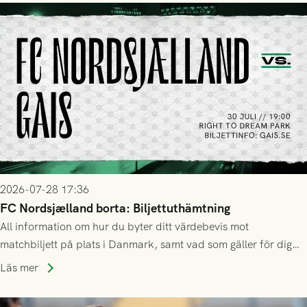
2026-07-28 17:36
FC Nordsjælland borta: Biljettuthämtning
All information om hur du byter ditt värdebevis mot
matchbiljett på plats i Danmark, samt vad som gäller för dig
som står på reservlista eller fått förhinder.
Läs mer