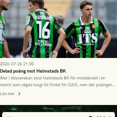
2026-07-26 21:00
Delad poäng mot Halmstads BK
Åter i Allsvenskan stod Halmstads BK för motståndet i en
match som vägde tungt till fördel för GAIS, men där poängen
delades efter dramatik på tilläggstid.
Läs mer