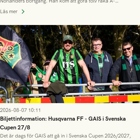
Norlanders bortgång. Han kom att göra tolv raka A-
lagssäsonger i Grönsvart och är en av få spelare som i GAIS
Läs mer
gjort fler än 200 matcher.
2026-08-07 10:11
Biljettinformation: Husqvarna FF - GAIS i Svenska
Cupen 27/8
Det är dags för GAIS att gå in i Svenska Cupen 2026/2027,