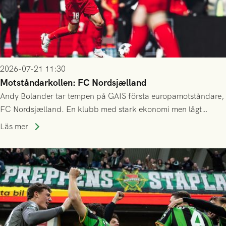
2026-07-21 11:30
Motståndarkollen: FC Nordsjælland
Andy Bolander tar tempen på GAIS första europamotståndare,
FC Nordsjælland. En klubb med stark ekonomi men lågt
publiksnitt, ett lag med både kollektiv styrka och individuell
Läs mer
finess.