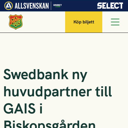
Köp biljett
Swedbank ny
huvudpartner till
GAIS i
Biskopsgården