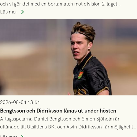
och vi gör det med en bortamatch mot division 2-laget
Husqvarna FF. Häng med och stötta grönsvart på plats!
Läs mer
2026-08-04 13:51
Bengtsson och Didriksson lånas ut under hösten
A-lagsspelarna Daniel Bengtsson och Simon Sjöholm är
utlånade till Utsiktens BK, och Alvin Didriksson får möjlighet till
speltid i Hestrafors genom föreningssamarbete.