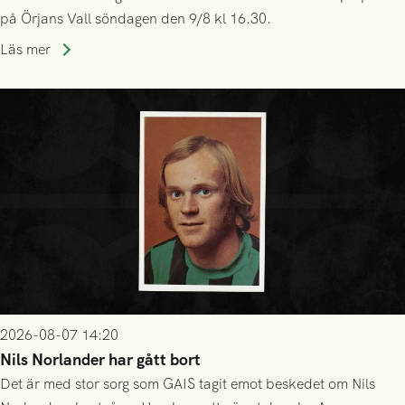
på Örjans Vall söndagen den 9/8 kl 16.30.
Läs mer
2026-08-07 14:20
Nils Norlander har gått bort
Det är med stor sorg som GAIS tagit emot beskedet om Nils