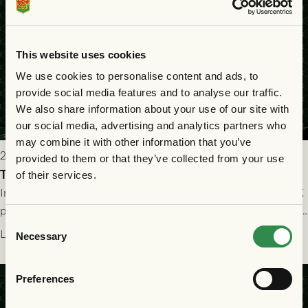
This website uses cookies
We use cookies to personalise content and ads, to
provide social media features and to analyse our traffic.
We also share information about your use of our site with
our social media, advertising and analytics partners who
may combine it with other information that you’ve
2026-07-25 19:00
provided to them or that they’ve collected from your use
Truppen till GAIS - Halmstads BK 26/7
of their services.
Imorgon söndag spelar GAIS herrar hemma mot Halmstads BK
på Gamla Ullevi med avspark kl 16.30! Fredrik Holmberg och
Consent
ledarstaben har tagit ut följande trupp till matchen:
Läs mer
Necessary
Selection
Preferences