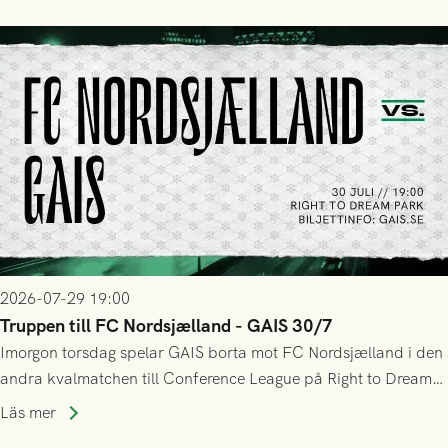
sig Nordsjälland numren för stora och matchen slutade i
tennissiffror och det grönsvarta europaäventyret tog slut.
2026-07-29 19:00
Truppen till FC Nordsjælland - GAIS 30/7
Imorgon torsdag spelar GAIS borta mot FC Nordsjælland i den
andra kvalmatchen till Conference League på Right to Dream
Park! Fredrik Holmberg och ledarstaben har tagit ut följande
Läs mer
trupp till matchen: