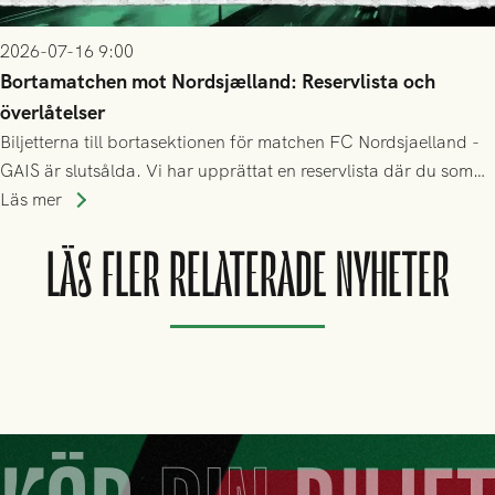
2026-07-16 9:00
Bortamatchen mot Nordsjælland: Reservlista och
överlåtelser
Biljetterna till bortasektionen för matchen FC Nordsjaelland -
GAIS är slutsålda. Vi har upprättat en reservlista där du som
ännu inte har någon biljett kan anmäla ditt intresse. Du kan
Läs mer
inte själv överlåta din biljett till någon annan.
LÄS FLER RELATERADE NYHETER