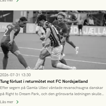
Läs mer
2026-07-31 13:30
Tung förlust i returmötet mot FC Nordsjælland
Efter segern på Gamla Ullevi väntade revanschsugna danskar
på Right to Dream Park, och den grönsvarta ledningen skulle
upphöra efter mindre än kvarten spelad. På lika mark visade
Läs mer