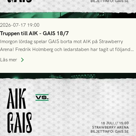
2026-07-17 19:00
Truppen till AIK - GAIS 18/7
Imorgon lördag spelar GAIS borta mot AIK på Strawberry
Arena! Fredrik Holmberg och ledarstaben har tagit ut följande
trupp till matchen:
Läs mer