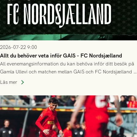
2026-07-22 9:00
Allt du behöver veta inför GAIS - FC Nordsjælland
All evenemangsinformation du kan behöva inför ditt besök på
Gamla Ullevi och matchen mellan GAIS och FC Nordsjælland i
kvalet till Conference League! Avspark kl 19.00 på torsdag
Läs mer
23/7.