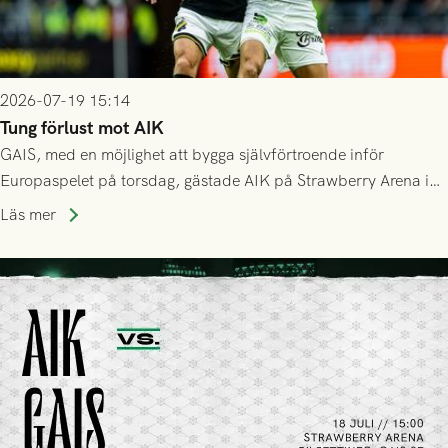
2026-07-19 15:14
Tung förlust mot AIK
GAIS, med en möjlighet att bygga självförtroende inför
Europaspelet på torsdag, gästade AIK på Strawberry Arena i
Stockholm . Men trots konstant hotande i första halvlek av
Läs mer
GAIS så var det AIK, i andra halvlek, som höjde tempot och
lyckades få in 2-0.