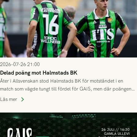
2026-07-26 21:00
Delad poäng mot Halmstads BK
Åter i Allsvenskan stod Halmstads BK för motståndet i en
match som vägde tungt till fördel för GAIS, men där poängen
delades efter dramatik på tilläggstid.
Läs mer