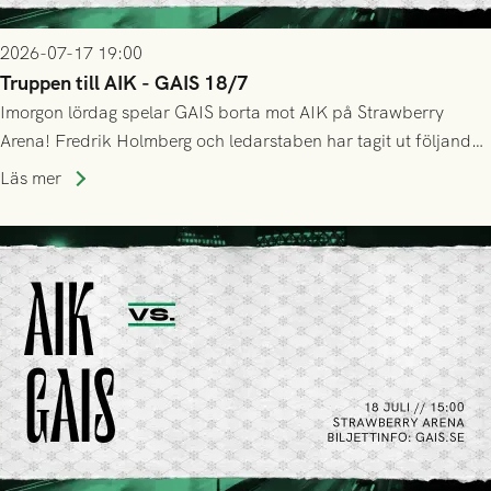
2026-07-17 19:00
Truppen till AIK - GAIS 18/7
Imorgon lördag spelar GAIS borta mot AIK på Strawberry
Arena! Fredrik Holmberg och ledarstaben har tagit ut följande
trupp till matchen:
Läs mer