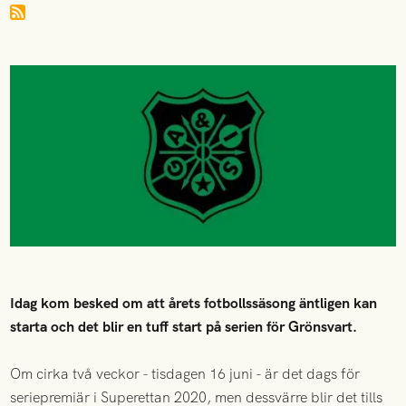
Idag kom besked om att årets fotbollssäsong äntligen kan
starta och det blir en tuff start på serien för Grönsvart.
Om cirka två veckor - tisdagen 16 juni - är det dags för
seriepremiär i Superettan 2020, men dessvärre blir det tills