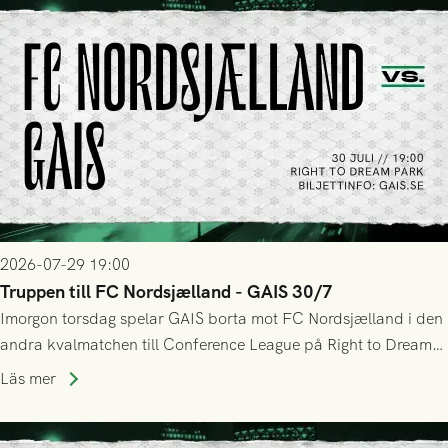
2026-07-29 19:00
Truppen till FC Nordsjælland - GAIS 30/7
Imorgon torsdag spelar GAIS borta mot FC Nordsjælland i den
andra kvalmatchen till Conference League på Right to Dream
Park! Fredrik Holmberg och ledarstaben har tagit ut följande
Läs mer
trupp till matchen: