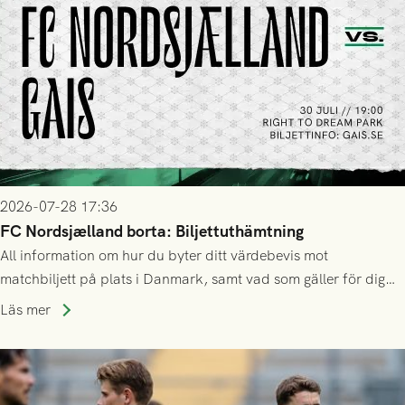
2026-07-28 17:36
FC Nordsjælland borta: Biljettuthämtning
All information om hur du byter ditt värdebevis mot
matchbiljett på plats i Danmark, samt vad som gäller för dig
som står på reservlista eller fått förhinder.
Läs mer