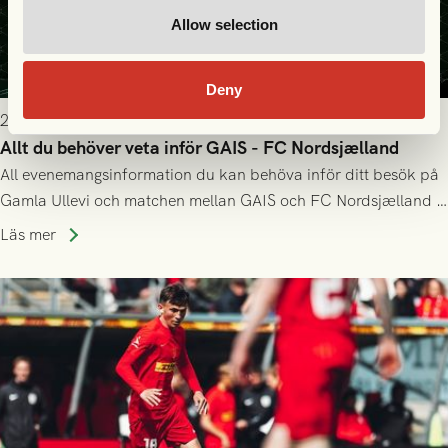
Allow selection
Deny
2026-07-22 9:00
Allt du behöver veta inför GAIS - FC Nordsjælland
All evenemangsinformation du kan behöva inför ditt besök på
Gamla Ullevi och matchen mellan GAIS och FC Nordsjælland i
kvalet till Conference League! Avspark kl 19.00 på torsdag
Läs mer
23/7.