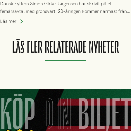
Danske yttern Simon Girke Jørgensen har skrivit på ett
femårsavtal med grönsvart! 20-åringen kommer närmast från
spel i färöiska Skála IF.
Läs mer
LÄS FLER RELATERADE NYHETER
KÖP
DIN
BILJE