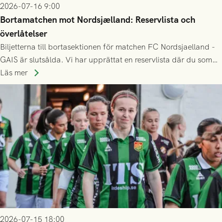
2026-07-16 9:00
Bortamatchen mot Nordsjælland: Reservlista och
överlåtelser
Biljetterna till bortasektionen för matchen FC Nordsjaelland -
GAIS är slutsålda. Vi har upprättat en reservlista där du som
ännu inte har någon biljett kan anmäla ditt intresse. Du kan
Läs mer
inte själv överlåta din biljett till någon annan.
2026-07-15 18:00