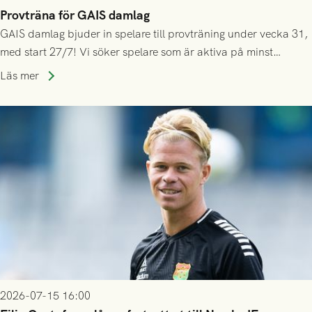
Provträna för GAIS damlag
GAIS damlag bjuder in spelare till provträning under vecka 31,
med start 27/7! Vi söker spelare som är aktiva på minst
division 3-nivå.
Läs mer
2026-07-15 16:00