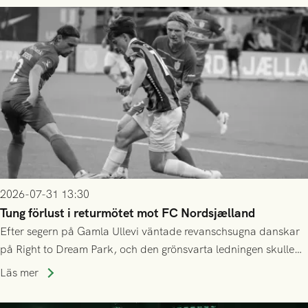
2026-07-31 13:30
Tung förlust i returmötet mot FC Nordsjælland
Efter segern på Gamla Ullevi väntade revanschsugna danskar
på Right to Dream Park, och den grönsvarta ledningen skulle
upphöra efter mindre än kvarten spelad. På lika mark visade
Läs mer
sig Nordsjälland numren för stora och matchen slutade i
tennissiffror och det grönsvarta europaäventyret tog slut.