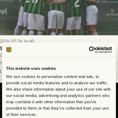
2026-07-24 16:40
Seger i första kvalmatchen mot FC Nordsjælland
GAIS dominerade i första halvlek och skapade fler chanser,
välförtjänt fick de in ett ledningsmål strax innan halvtid. Efter
This website uses cookies
halvtidsvilan sjönk tempot när Nordsjälland tilläts ha mer av
Läs mer
bollen, men GAIS försvarade sig disciplinerat och säkrade en
We use cookies to personalise content and ads, to
seger! Matchfoto: Mikael Josefsson & Lasse Ekström
provide social media features and to analyse our traffic.
We also share information about your use of our site with
our social media, advertising and analytics partners who
may combine it with other information that you’ve
provided to them or that they’ve collected from your use
of their services.