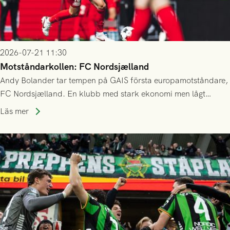
2026-07-21 11:30
Motståndarkollen: FC Nordsjælland
Andy Bolander tar tempen på GAIS första europamotståndare,
FC Nordsjælland. En klubb med stark ekonomi men lågt
publiksnitt, ett lag med både kollektiv styrka och individuell
Läs mer
finess.