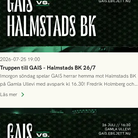
2026-07-25 19:00
Truppen till GAIS - Halmstads BK 26/7
Imorgon söndag spelar GAIS herrar hemma mot Halmstads BK
på Gamla Ullevi med avspark kl 16.30! Fredrik Holmberg och
ledarstaben har tagit ut följande trupp till matchen:
Läs mer