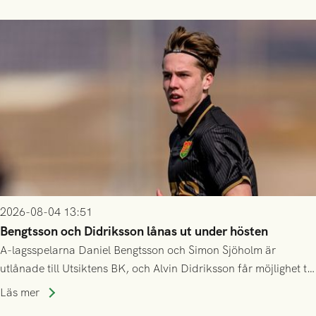
2026-08-04 13:51
Bengtsson och Didriksson lånas ut under hösten
A-lagsspelarna Daniel Bengtsson och Simon Sjöholm är
utlånade till Utsiktens BK, och Alvin Didriksson får möjlighet till
speltid i Hestrafors genom föreningssamarbete.
Läs mer