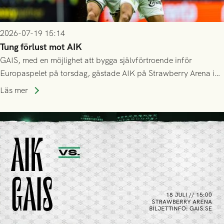
2026-07-19 15:14
Tung förlust mot AIK
GAIS, med en möjlighet att bygga självförtroende inför
Europaspelet på torsdag, gästade AIK på Strawberry Arena i
Stockholm . Men trots konstant hotande i första halvlek av
Läs mer
GAIS så var det AIK, i andra halvlek, som höjde tempot och
lyckades få in 2-0.