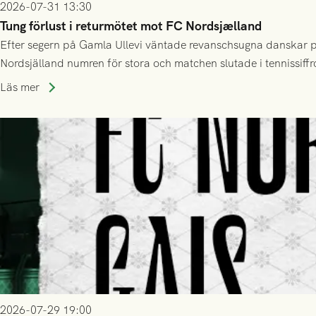
2026-07-31 13:30
Tung förlust i returmötet mot FC Nordsjælland
Efter segern på Gamla Ullevi väntade revanschsugna danskar på
Nordsjälland numren för stora och matchen slutade i tennissiffr
Läs mer
2026-07-29 19:00