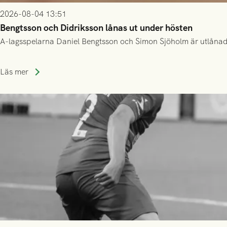
2026-08-04 13:51
Bengtsson och Didriksson lånas ut under hösten
A-lagsspelarna Daniel Bengtsson och Simon Sjöholm är utlånade t
Läs mer