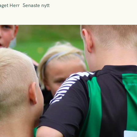
aget Herr
Senaste nytt