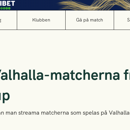
g
Klubben
Gå på match
S
alhalla-matcherna 
up
kan man streama matcherna som spelas på Valhall