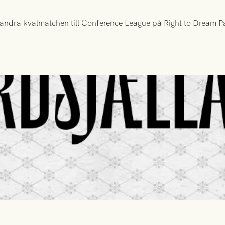
ndra kvalmatchen till Conference League på Right to Dream Par