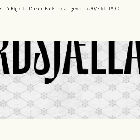
s på Right to Dream Park torsdagen den 30/7 kl. 19.00.