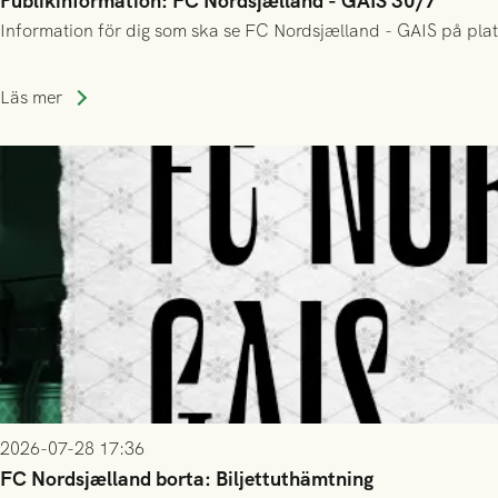
Publikinformation: FC Nordsjælland - GAIS 30/7
Information för dig som ska se FC Nordsjælland - GAIS på plat
Läs mer
2026-07-28 17:36
FC Nordsjælland borta: Biljettuthämtning