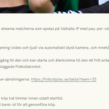
 streama matcherna som spelas på Valhalla IP med pay-per-vie
ming (video och ljud) via automatiskt styrd kamera, och innehåll
gång till den och kan starta och återkomma till den ett fritt ant
inloggade Fotbollskontot.
ive-sändningarna:
https://fotbollplay.se/tabla?team=33
ör köp två timmar innan utsatt starttid.
t bank-id för att genomföra köp.