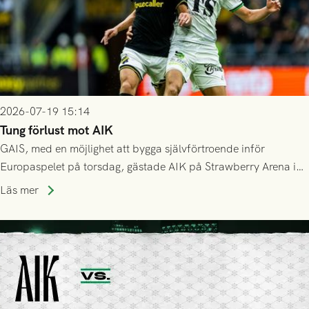
2026-07-19 15:14
Tung förlust mot AIK
GAIS, med en möjlighet att bygga självförtroende inför
Europaspelet på torsdag, gästade AIK på Strawberry Arena i
Stockholm . Men trots konstant hotande i första halvlek av
Läs mer
GAIS så var det AIK, i andra halvlek, som höjde tempot och
lyckades få in 2-0.