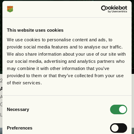
This website uses cookies
We use cookies to personalise content and ads, to
provide social media features and to analyse our traffic.
We also share information about your use of our site with
our social media, advertising and analytics partners who
may combine it with other information that you’ve
provided to them or that they’ve collected from your use
2026-07-25 9:00
of their services.
Allt du behöver veta inför GAIS - Halmstads BK 26/7
All evenemangsinformation du kan behöva inför ditt besök på
Consent
Gamla Ullevi och matchen mellan GAIS och Halmstads BK i
Necessary
Selection
Allsvenskan! Avspark kl 16.30 på söndag 26/7.
Läs mer
Preferences