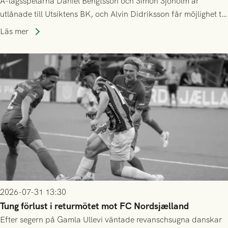
A-lagsspelarna Daniel Bengtsson och Simon Sjöholm är
utlånade till Utsiktens BK, och Alvin Didriksson får möjlighet till
speltid i Hestrafors genom föreningssamarbete.
Läs mer
2026-07-31 13:30
Tung förlust i returmötet mot FC Nordsjælland
Efter segern på Gamla Ullevi väntade revanschsugna danskar