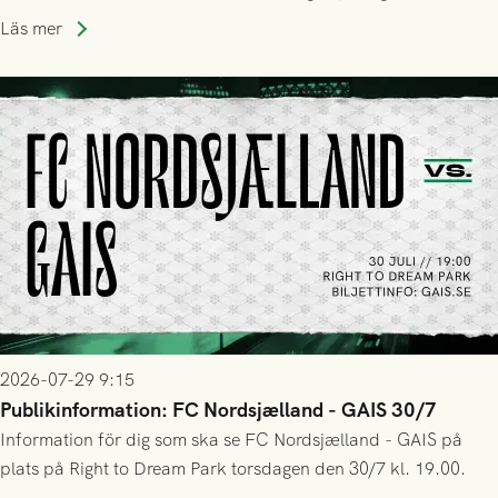
Park! Fredrik Holmberg och ledarstaben har tagit ut följande
Läs mer
trupp till matchen:
2026-07-29 9:15
Publikinformation: FC Nordsjælland - GAIS 30/7
Information för dig som ska se FC Nordsjælland - GAIS på
plats på Right to Dream Park torsdagen den 30/7 kl. 19.00.