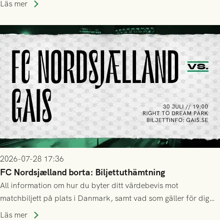
Läs mer
2026-07-28 17:36
FC Nordsjælland borta: Biljettuthämtning
All information om hur du byter ditt värdebevis mot
matchbiljett på plats i Danmark, samt vad som gäller för dig
som står på reservlista eller fått förhinder.
Läs mer