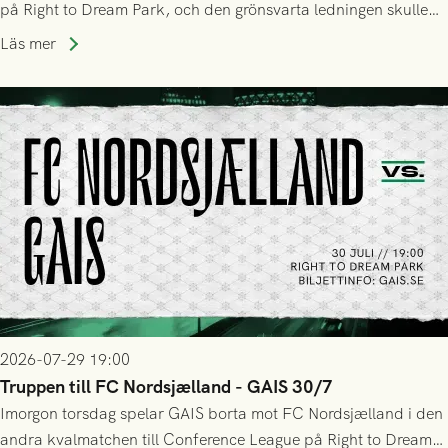
på Right to Dream Park, och den grönsvarta ledningen skulle
upphöra efter mindre än kvarten spelad. På lika mark visade
Läs mer
sig Nordsjälland numren för stora och matchen slutade i
tennissiffror och det grönsvarta europaäventyret tog slut.
2026-07-29 19:00
Truppen till FC Nordsjælland - GAIS 30/7
Imorgon torsdag spelar GAIS borta mot FC Nordsjælland i den
andra kvalmatchen till Conference League på Right to Dream