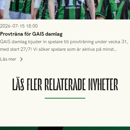
2026-07-15 18:00
Provträna för GAIS damlag
GAIS damlag bjuder in spelare till provträning under vecka 31,
med start 27/7! Vi söker spelare som är aktiva på minst
division 3-nivå.
Läs mer
LÄS FLER RELATERADE NYHETER