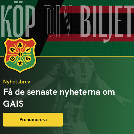
KÖP
DIN
BILJE
Nyhetsbrev
Få de senaste nyheterna om
GAIS
Prenumerera