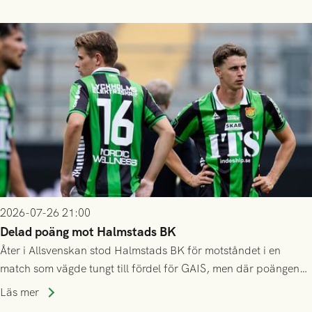
2026-07-26 21:00
Delad poäng mot Halmstads BK
Åter i Allsvenskan stod Halmstads BK för motståndet i en
match som vägde tungt till fördel för GAIS, men där poängen
delades efter dramatik på tilläggstid.
Läs mer