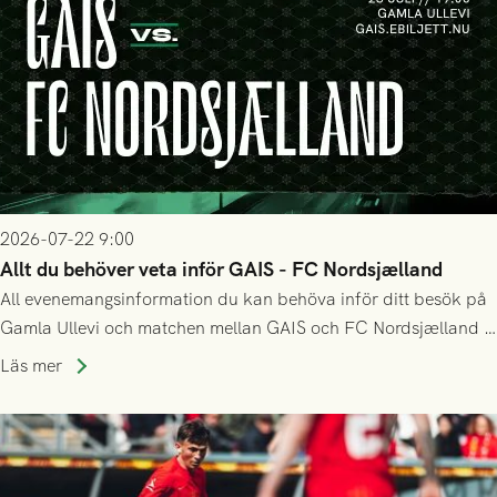
2026-07-22 9:00
Allt du behöver veta inför GAIS - FC Nordsjælland
All evenemangsinformation du kan behöva inför ditt besök på
Gamla Ullevi och matchen mellan GAIS och FC Nordsjælland i
kvalet till Conference League! Avspark kl 19.00 på torsdag
Läs mer
23/7.