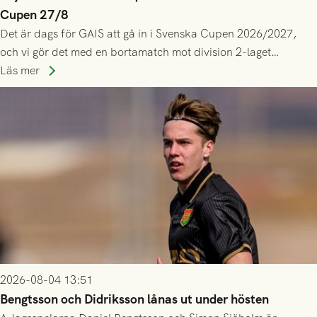
Cupen 27/8
Det är dags för GAIS att gå in i Svenska Cupen 2026/2027,
och vi gör det med en bortamatch mot division 2-laget
Husqvarna FF. Häng med och stötta grönsvart på plats!
Läs mer
2026-08-04 13:51
Bengtsson och Didriksson lånas ut under hösten