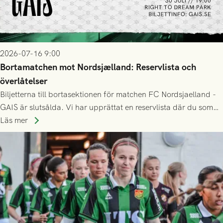
2026-07-16 9:00
Bortamatchen mot Nordsjælland: Reservlista och
överlåtelser
Biljetterna till bortasektionen för matchen FC Nordsjaelland -
GAIS är slutsålda. Vi har upprättat en reservlista där du som
ännu inte har någon biljett kan anmäla ditt intresse. Du kan
Läs mer
inte själv överlåta din biljett till någon annan.