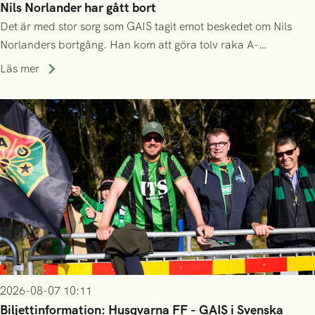
Nils Norlander har gått bort
Det är med stor sorg som GAIS tagit emot beskedet om Nils
Norlanders bortgång. Han kom att göra tolv raka A-
lagssäsonger i Grönsvart och är en av få spelare som i GAIS
Läs mer
gjort fler än 200 matcher.
2026-08-07 10:11
Biljettinformation: Husqvarna FF - GAIS i Svenska