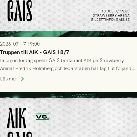
2026-07-17 19:00
Truppen till AIK - GAIS 18/7
Imorgon lördag spelar GAIS borta mot AIK på Strawberry
Arena! Fredrik Holmberg och ledarstaben har tagit ut följande
trupp till matchen:
Läs mer