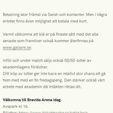
Betalning sker främst via Swish och kontanter. Men i några
entréer finns även möjlighet att betala med kort.
Varmt välkomna att klä er på finaste sätt med det alla
senaste som framöver också kommer återfinnas på
www.gaisare.se
.
Inför och under match säljs också 50/50-lotter av
akademilagens föräldrar.
Ditt köp av lotter ger inte bara en relativt stor chans att gå
hem med med en fin fredagspeng. Den stärker också vårt
arbete med akademin då intäkten riktas dit.
Välkomna till Bravida Arena idag.
Avspark kl 16.
Biljetter:
https://www.ticketmaster.se/artist/gais-