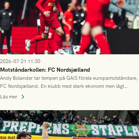
2026-07-21 11:30
Motståndarkollen: FC Nordsjælland
Andy Bolander tar tempen på GAIS första europamotståndare,
FC Nordsjælland. En klubb med stark ekonomi men lågt
publiksnitt, ett lag med både kollektiv styrka och individuell
Läs mer
finess.