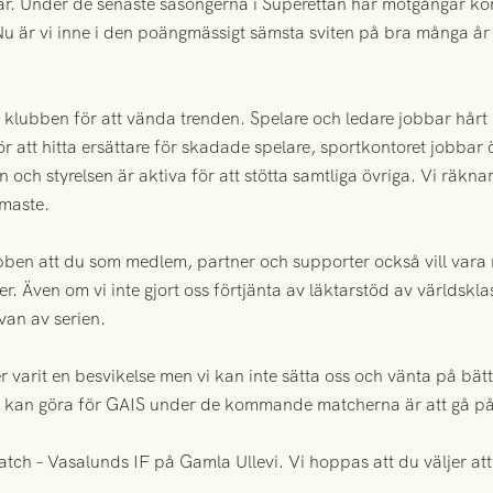
gar. Under de senaste säsongerna i Superettan har motgångar k
 Nu är vi inne i den poängmässigt sämsta sviten på bra många år
klubben för att vända trenden. Spelare och ledare jobbar hårt
ör att hitta ersättare för skadade spelare, sportkontoret jobbar 
 och styrelsen är aktiva för att stötta samtliga övriga. Vi räk
maste.
bben att du som medlem, partner och supporter också vill vara m
er. Även om vi inte gjort oss förtjänta av läktarstöd av världsklas
van av serien.
r varit en besvikelse men vi kan inte sätta oss och vänta på bätt
du kan göra för GAIS under de kommande matcherna är att gå på
h – Vasalunds IF på Gamla Ullevi. Vi hoppas att du väljer att