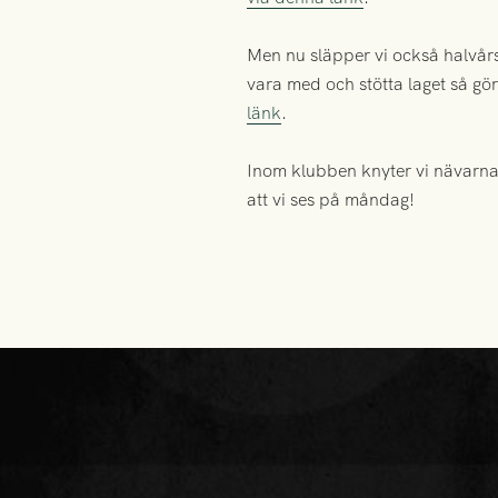
Men nu släpper vi också halvår
vara med och stötta laget så gör
länk
.
Inom klubben knyter vi nävarna o
att vi ses på måndag!