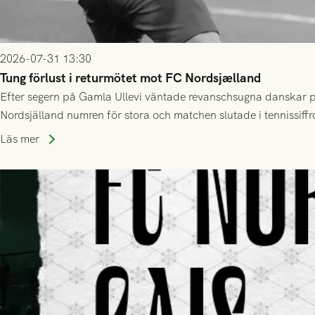
2026-07-31 13:30
Tung förlust i returmötet mot FC Nordsjælland
Efter segern på Gamla Ullevi väntade revanschsugna danskar på
Nordsjälland numren för stora och matchen slutade i tennissiffr
Läs mer