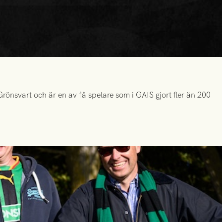
önsvart och är en av få spelare som i GAIS gjort fler än 200