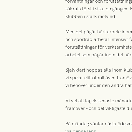
förväntningar och förutsättnin
säkrats först i sista omgången.
klubben i stark motvind.
Men det pågår hårt arbete inom 
och sportråd arbetar intensivt f
förutsättningar för verksamheten
arbetet som pågår inom det när
Självklart hoppas alla inom klu
vi spelar elitfotboll även framöv
vi behöver under den andra hal
Vi vet att lagets senaste månade
framöver – och det viktigaste 
På måndag väntar nästa ödesmatc
via denna länk
.