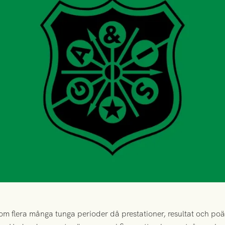
m flera många tunga perioder då prestationer, resultat och poä