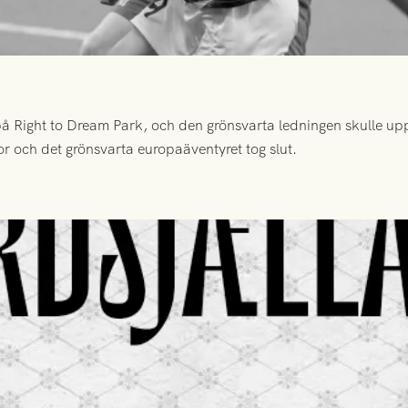
 Right to Dream Park, och den grönsvarta ledningen skulle upp
or och det grönsvarta europaäventyret tog slut.