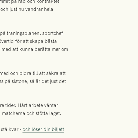
ommit på rad och kontraktet
 och just nu vandrar hela
 på träningsplanen, sportchef
övertid för att skapa bästa
nar med att kunna berätta mer om
ed och bidra till att säkra att
s på sistone, så är det just det
re tider. Hårt arbete väntar
 matcherna och stötta laget.
 stå kvar -
och löser din biljett