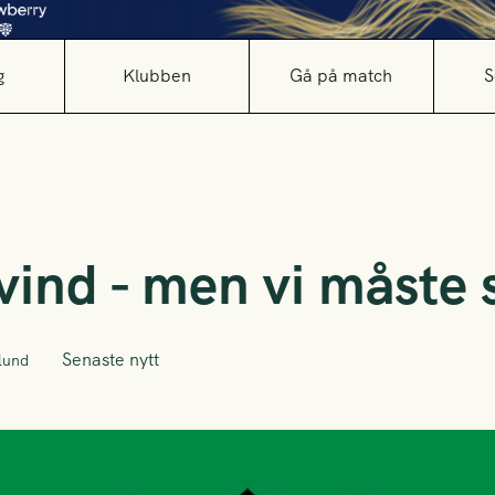
g
Klubben
Gå på match
S
ind - men vi måste 
Senaste nytt
lund