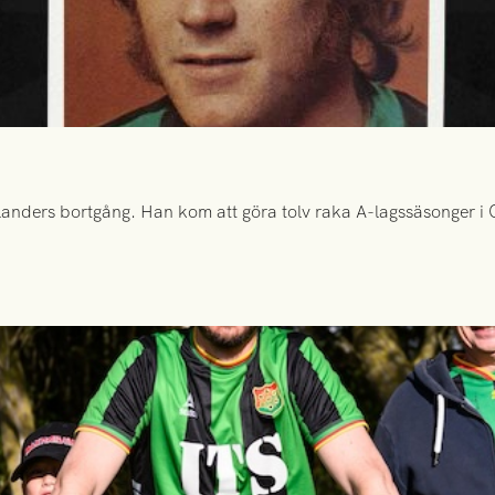
anders bortgång. Han kom att göra tolv raka A-lagssäsonger i Gr