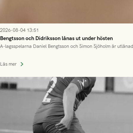
2026-08-04 13:51
Bengtsson och Didriksson lånas ut under hösten
A-lagsspelarna Daniel Bengtsson och Simon Sjöholm är utlånade t
Läs mer