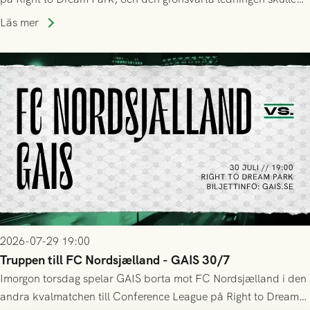
upphöra efter mindre än kvarten spelad. På lika mark visade
Läs mer
sig Nordsjälland numren för stora och matchen slutade i
tennissiffror och det grönsvarta europaäventyret tog slut.
2026-07-29 19:00
Truppen till FC Nordsjælland - GAIS 30/7
Imorgon torsdag spelar GAIS borta mot FC Nordsjælland i den
andra kvalmatchen till Conference League på Right to Dream