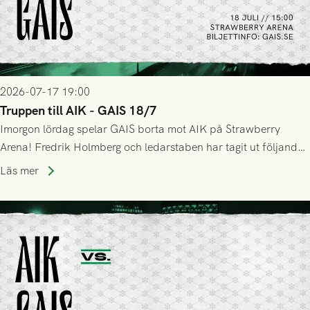
2026-07-17 19:00
Truppen till AIK - GAIS 18/7
Imorgon lördag spelar GAIS borta mot AIK på Strawberry
Arena! Fredrik Holmberg och ledarstaben har tagit ut följande
trupp till matchen:
Läs mer