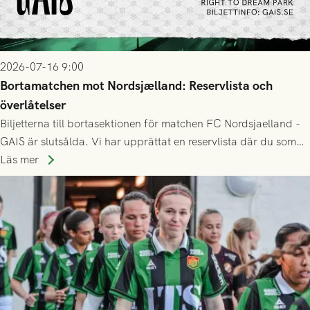
2026-07-16 9:00
Bortamatchen mot Nordsjælland: Reservlista och
överlåtelser
Biljetterna till bortasektionen för matchen FC Nordsjaelland -
GAIS är slutsålda. Vi har upprättat en reservlista där du som
ännu inte har någon biljett kan anmäla ditt intresse. Du kan
Läs mer
inte själv överlåta din biljett till någon annan.