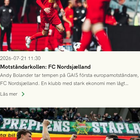
2026-07-21 11:30
Motståndarkollen: FC Nordsjælland
Andy Bolander tar tempen på GAIS första europamotståndare,
FC Nordsjælland. En klubb med stark ekonomi men lågt
publiksnitt, ett lag med både kollektiv styrka och individuell
Läs mer
finess.