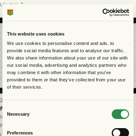
Park! Fredrik Holmberg och ledarstaben har tagit ut följande
Läs mer
trupp till matchen:
This website uses cookies
We use cookies to personalise content and ads, to
provide social media features and to analyse our traffic.
We also share information about your use of our site with
our social media, advertising and analytics partners who
may combine it with other information that you’ve
provided to them or that they’ve collected from your use
of their services.
2026-07-29 9:15
Publikinformation: FC Nordsjælland - GAIS 30/7
Consent
Necessary
Selection
Information för dig som ska se FC Nordsjælland - GAIS på
plats på Right to Dream Park torsdagen den 30/7 kl. 19.00.
Preferences
Läs mer