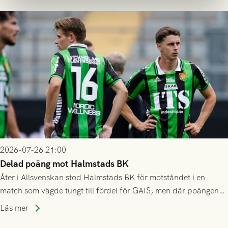
2026-07-26 21:00
Delad poäng mot Halmstads BK
Åter i Allsvenskan stod Halmstads BK för motståndet i en
match som vägde tungt till fördel för GAIS, men där poängen
delades efter dramatik på tilläggstid.
Läs mer