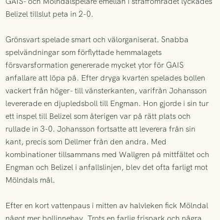
GAIS- och Mölndalspelare emellan i straffområdet lyckades
Belizel tillslut peta in 2-0.
Grönsvart spelade smart och välorganiserat. Snabba
spelvändningar som förflyttade hemmalagets
försvarsformation genererade mycket ytor för GAIS
anfallare att löpa på. Efter dryga kvarten spelades bollen
vackert från höger- till vänsterkanten, varifrån Johansson
levererade en djupledsboll till Engman. Hon gjorde i sin tur
ett inspel till Belizel som återigen var på rätt plats och
rullade in 3-0. Johansson fortsatte att leverera från sin
kant, precis som Dellmer från den andra. Med
kombinationer tillsammans med Wallgren på mittfältet och
Engman och Belizel i anfallslinjen, blev det ofta farligt mot
Mölndals mål.
Efter en kort vattenpaus i mitten av halvleken fick Mölndal
något mer bollinnehav. Trots en farlig frispark och några