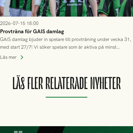
2026-07-15 18:00
Provträna för GAIS damlag
GAIS damlag bjuder in spelare till provträning under vecka 31,
med start 27/7! Vi söker spelare som är aktiva på minst
division 3-nivå.
Läs mer
LÄS FLER RELATERADE NYHETER