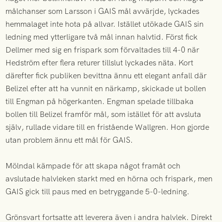
målchanser som Larsson i GAIS mål avvärjde, lyckades
hemmalaget inte hota på allvar. Istället utökade GAIS sin
ledning med ytterligare två mål innan halvtid. Först fick
Dellmer med sig en frispark som förvaltades till 4-0 när
Hedström efter flera returer tillslut lyckades näta. Kort
därefter fick publiken bevittna ännu ett elegant anfall där
Belizel efter att ha vunnit en närkamp, skickade ut bollen
till Engman på högerkanten. Engman spelade tillbaka
bollen till Belizel framför mål, som istället för att avsluta
själv, rullade vidare till en fristående Wallgren. Hon gjorde
utan problem ännu ett mål för GAIS.
Mölndal kämpade för att skapa något framåt och
avslutade halvleken starkt med en hörna och frispark, men
GAIS gick till paus med en betryggande 5-0-ledning.
Grönsvart fortsatte att leverera även i andra halvlek. Direkt