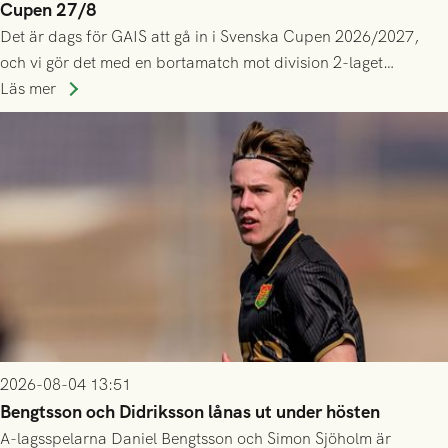
Cupen 27/8
Det är dags för GAIS att gå in i Svenska Cupen 2026/2027,
och vi gör det med en bortamatch mot division 2-laget
Husqvarna FF. Häng med och stötta grönsvart på plats!
Läs mer
2026-08-04 13:51
Bengtsson och Didriksson lånas ut under hösten
A-lagsspelarna Daniel Bengtsson och Simon Sjöholm är