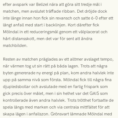
efter avspark var Belizel nära att göra sitt tredje mål i
matchen, men avslutet träffade ribban. Det dröjde dock
inte länge innan hon fick sin revansch och satte 6-0 efter ett
långt anfall med start i backlinjen. Kort därefter fick
Mölndal in ett reduceringsmål genom ett välplacerat och
hårt distansskott, men det var för sent att ändra
matchbilden.
Resten av matchen präglades av ett alltmer avslaget tempo,
när värmen tog ut sin rätt på båda lagen. Trots att några
byten genererade ny energi på plan, kom andra halvlek inte
upp på samma nivå som första. Mölndal fick till några fina
djupledsbollar och avslutade med en farlig frispark som
gick precis över målet, men i sin helhet var det GAIS som
kontrollerade även andra halvlek. Trots trötthet fortsatte de
spela längs med marken och via centrala mittfältet för att
skapa lägen i anfallszon. Grönsvart lämnade Mölndal med