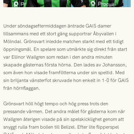
Under söndagseftermiddagen äntrade GAIS damer
tillsammans med ett stort gäng supportrar Åbyvallen i
Mölndal. Grönsvart inledde matchen starkt med ett tidigt
öppningsmål. En spelare som utmärkte sig direkt från start
var Ellinor Wallgren som redan i den andra minuten
skapade gästernas första hörna. Den lades av Johansson,
som även hon visade framfötterna under sin speltid. Med
sin briljanta vänsterfot skruvade hon enkelt in 1-0 för GAIS
från hörnflaggan.
Grönsvart höll högt tempo och hög press trots den
pressande värmen. Det andra målet för gästerna kom när
Wallgren återigen visade på sin spelskicklighet genom att
snyggt rulla fram bollen till Belizel. Efter lite flipperspel