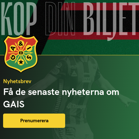
KÖP
DIN
BILJE
Nyhetsbrev
Få de senaste nyheterna om
GAIS
Prenumerera