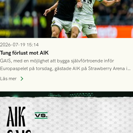
2026-07-19 15:14
Tung förlust mot AIK
GAIS, med en möjlighet att bygga självförtroende inför
Europaspelet på torsdag, gästade AIK på Strawberry Arena i
Stockholm . Men trots konstant hotande i första halvlek av
Läs mer
GAIS så var det AIK, i andra halvlek, som höjde tempot och
lyckades få in 2-0.