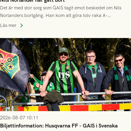
Det är med stor sorg som GAIS tagit emot beskedet om Nils
Norlanders bortgång. Han kom att göra tolv raka A-
lagssäsonger i Grönsvart och är en av få spelare som i GAIS
Läs mer
gjort fler än 200 matcher.
2026-08-07 10:11
Biljettinformation: Husqvarna FF - GAIS i Svenska