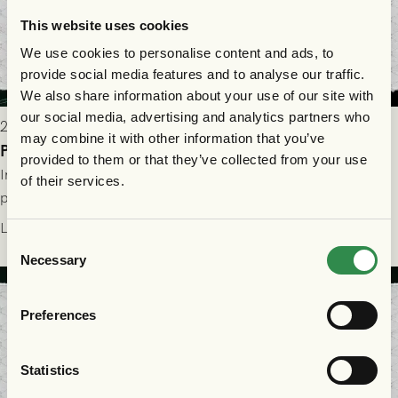
This website uses cookies
We use cookies to personalise content and ads, to
provide social media features and to analyse our traffic.
We also share information about your use of our site with
our social media, advertising and analytics partners who
2026-07-29 9:15
may combine it with other information that you’ve
Publikinformation: FC Nordsjælland - GAIS 30/7
provided to them or that they’ve collected from your use
Information för dig som ska se FC Nordsjælland - GAIS på
of their services.
plats på Right to Dream Park torsdagen den 30/7 kl. 19.00.
Läs mer
Consent
Necessary
Selection
Preferences
Statistics