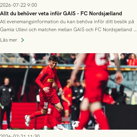
2026-07-22 9:00
Allt du behöver veta inför GAIS - FC Nordsjælland
All evenemangsinformation du kan behöva inför ditt besök på
Gamla Ullevi och matchen mellan GAIS och FC Nordsjælland i
kvalet till Conference League! Avspark kl 19.00 på torsdag
Läs mer
23/7.
2026-07-21 11:30