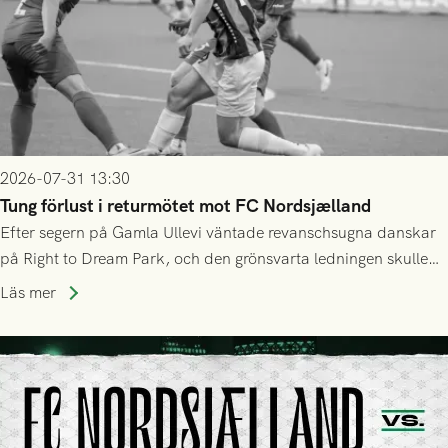
2026-07-31 13:30
Tung förlust i returmötet mot FC Nordsjælland
Efter segern på Gamla Ullevi väntade revanschsugna danskar
på Right to Dream Park, och den grönsvarta ledningen skulle
upphöra efter mindre än kvarten spelad. På lika mark visade
Läs mer
sig Nordsjälland numren för stora och matchen slutade i
tennissiffror och det grönsvarta europaäventyret tog slut.