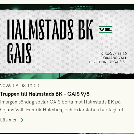
2026-08-08 19:00
Truppen till Halmstads BK - GAIS 9/8
Imorgon söndag spelar GAIS borta mot Halmstads BK på
Örjans Vall! Fredrik Holmberg och ledarstaben har tagit ut
följande trupp till matchen:
Läs mer