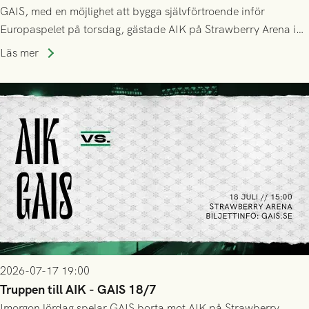
GAIS, med en möjlighet att bygga självförtroende inför
Europaspelet på torsdag, gästade AIK på Strawberry Arena i
Stockholm . Men trots konstant hotande i första halvlek av
Läs mer
GAIS så var det AIK, i andra halvlek, som höjde tempot och
lyckades få in 2-0.
2026-07-17 19:00
Truppen till AIK - GAIS 18/7
Imorgon lördag spelar GAIS borta mot AIK på Strawberry