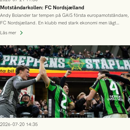
Motståndarkollen: FC Nordsjælland
Andy Bolander tar tempen på GAIS första europamotståndare,
FC Nordsjælland. En klubb med stark ekonomi men lågt
publiksnitt, ett lag med både kollektiv styrka och individuell
Läs mer
finess.
2026-07-20 14:35