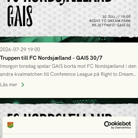
2026-07-29 19:00
Truppen till FC Nordsjælland - GAIS 30/7
Imorgon torsdag spelar GAIS borta mot FC Nordsjælland i den
andra kvalmatchen till Conference League på Right to Dream
Park! Fredrik Holmberg och ledarstaben har tagit ut följande
Läs mer
trupp till matchen: