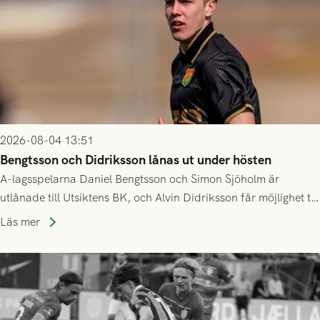
2026-08-04 13:51
Bengtsson och Didriksson lånas ut under hösten
A-lagsspelarna Daniel Bengtsson och Simon Sjöholm är
utlånade till Utsiktens BK, och Alvin Didriksson får möjlighet till
speltid i Hestrafors genom föreningssamarbete.
Läs mer