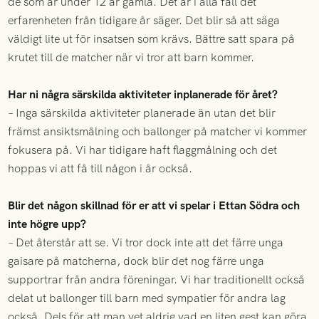
de som är under 12 år gamla. Det är i alla fall det
erfarenheten från tidigare år säger. Det blir så att säga
väldigt lite ut för insatsen som krävs. Bättre satt spara på
krutet till de matcher när vi tror att barn kommer.
Har ni några särskilda aktiviteter inplanerade för året?
– Inga särskilda aktiviteter planerade än utan det blir
främst ansiktsmålning och ballonger på matcher vi kommer
fokusera på. Vi har tidigare haft flaggmålning och det
hoppas vi att få till någon i år också.
Blir det någon skillnad för er att vi spelar i Ettan Södra och
inte högre upp?
– Det återstår att se. Vi tror dock inte att det färre unga
gaisare på matcherna, dock blir det nog färre unga
supportrar från andra föreningar. Vi har traditionellt också
delat ut ballonger till barn med sympatier för andra lag
också. Dels för att man vet aldrig vad en liten gest kan göra