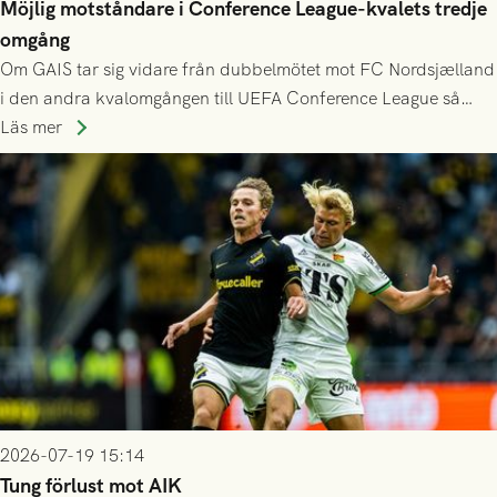
Möjlig motståndare i Conference League-kvalets tredje
omgång
Om GAIS tar sig vidare från dubbelmötet mot FC Nordsjælland
i den andra kvalomgången till UEFA Conference League så
spelas den tredje kvalomgången kort därpå. Motståndare blir
Läs mer
då vinnaren i mötet mellan isländska Valur och HŠK Zrinjski
Mostar från Bosnien och Hercegovina.
2026-07-19 15:14
Tung förlust mot AIK