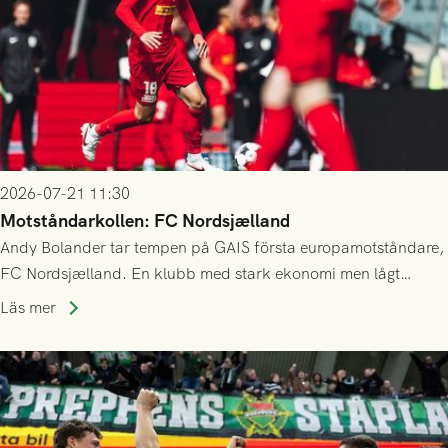
2026-07-21 11:30
Motståndarkollen: FC Nordsjælland
Andy Bolander tar tempen på GAIS första europamotståndare,
FC Nordsjælland. En klubb med stark ekonomi men lågt
publiksnitt, ett lag med både kollektiv styrka och individuell
Läs mer
finess.