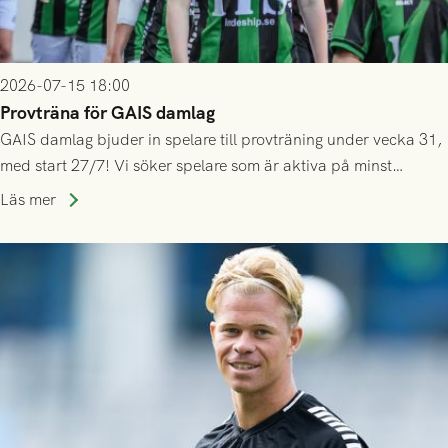
2026-07-15 18:00
Provträna för GAIS damlag
GAIS damlag bjuder in spelare till provträning under vecka 31,
med start 27/7! Vi söker spelare som är aktiva på minst
division 3-nivå.
Läs mer