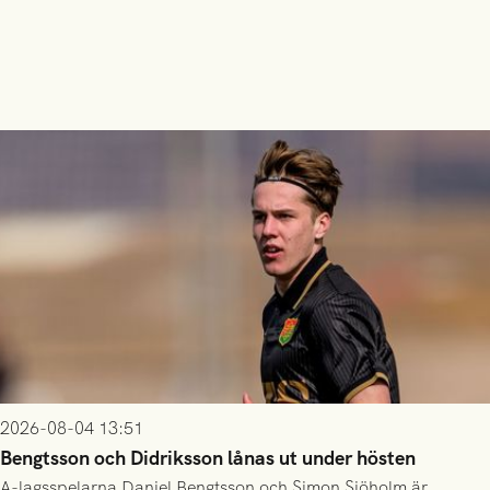
2026-08-04 13:51
Bengtsson och Didriksson lånas ut under hösten
A-lagsspelarna Daniel Bengtsson och Simon Sjöholm är