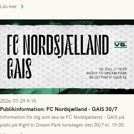
Park! Fredrik Holmberg och ledarstaben har tagit ut följande
Läs mer
trupp till matchen:
2026-07-29 9:15
Publikinformation: FC Nordsjælland - GAIS 30/7
Information för dig som ska se FC Nordsjælland - GAIS på
plats på Right to Dream Park torsdagen den 30/7 kl. 19.00.