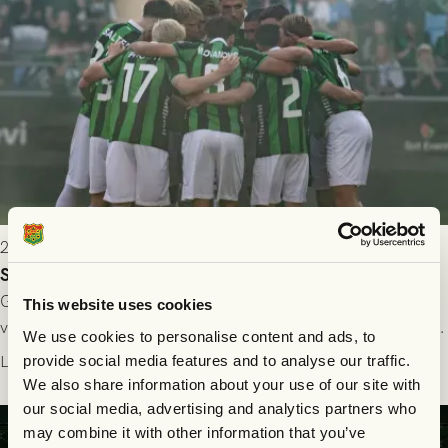
2026-07-24 16:40
Seger i första kvalmatchen mot FC Nordsjælland
GAIS dominerade i första halvlek och skapade fler chanser,
This website uses cookies
välförtjänt fick de in ett ledningsmål strax innan halvtid. Efter
We use cookies to personalise content and ads, to
halvtidsvilan sjönk tempot när Nordsjälland tilläts ha mer av
Läs mer
provide social media features and to analyse our traffic.
bollen, men GAIS försvarade sig disciplinerat och säkrade en
We also share information about your use of our site with
seger! Matchfoto: Mikael Josefsson & Lasse Ekström
our social media, advertising and analytics partners who
may combine it with other information that you’ve