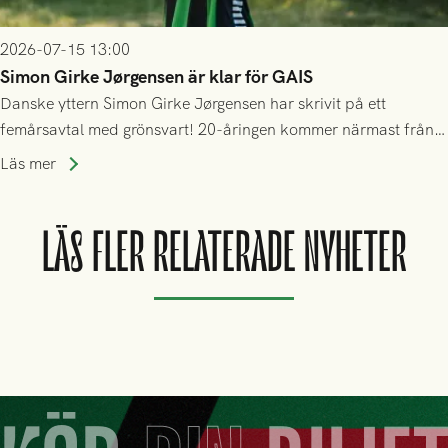
2026-07-15 13:00
Simon Girke Jørgensen är klar för GAIS
Danske yttern Simon Girke Jørgensen har skrivit på ett
femårsavtal med grönsvart! 20-åringen kommer närmast från
spel i färöiska Skála IF.
Läs mer
LÄS FLER RELATERADE NYHETER