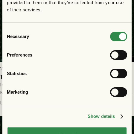
provided to them or that they’ve collected from your use
of their services.
Consent
Necessary
Selection
Preferences
2026-07-22 19:00
Statistics
Truppen till GAIS - FC Nordsjælland 23/7
Imorgon torsdag spelar GAIS herrar hemma mot FC
Marketing
Nordsjælland på Gamla Ullevi med avspark kl 19.00! Fredrik
Holmberg och ledarstaben har tagit ut följande trupp till
Läs mer
matchen:
Show details