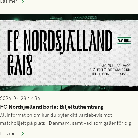
Läs mer
2026-07-28 17:36
FC Nordsjælland borta: Biljettuthämtning
All information om hur du byter ditt värdebevis mot
matchbiljett på plats i Danmark, samt vad som gäller för dig
som står på reservlista eller fått förhinder.
Läs mer