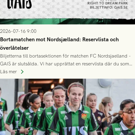
2026-07-16 9:00
Bortamatchen mot Nordsjælland: Reservlista och
överlåtelser
Biljetterna till bortasektionen för matchen FC Nordsjaelland -
GAIS är slutsålda. Vi har upprättat en reservlista där du som
ännu inte har någon biljett kan anmäla ditt intresse. Du kan
Läs mer
inte själv överlåta din biljett till någon annan.