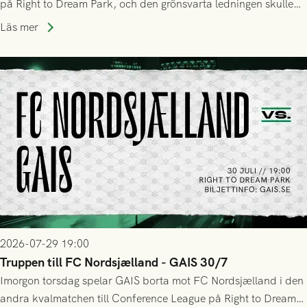
på Right to Dream Park, och den grönsvarta ledningen skulle
upphöra efter mindre än kvarten spelad. På lika mark visade
Läs mer
sig Nordsjälland numren för stora och matchen slutade i
tennissiffror och det grönsvarta europaäventyret tog slut.
2026-07-29 19:00
Truppen till FC Nordsjælland - GAIS 30/7
Imorgon torsdag spelar GAIS borta mot FC Nordsjælland i den
andra kvalmatchen till Conference League på Right to Dream