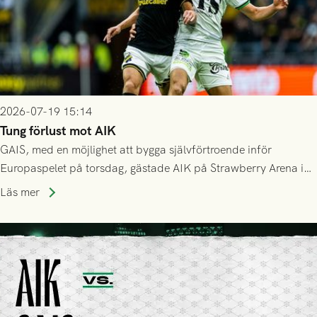
2026-07-19 15:14
Tung förlust mot AIK
GAIS, med en möjlighet att bygga självförtroende inför
Europaspelet på torsdag, gästade AIK på Strawberry Arena i
Stockholm . Men trots konstant hotande i första halvlek av
Läs mer
GAIS så var det AIK, i andra halvlek, som höjde tempot och
lyckades få in 2-0.