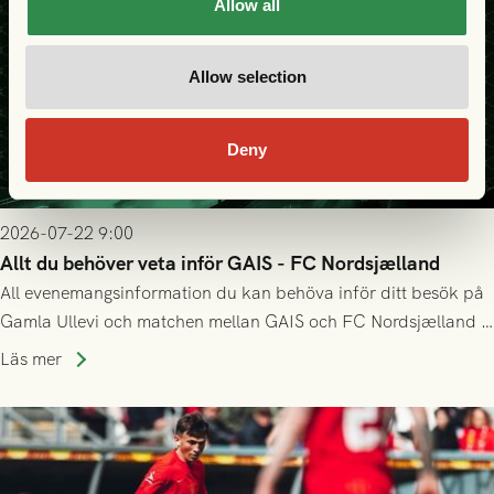
Allow all
Allow selection
Deny
2026-07-22 9:00
Allt du behöver veta inför GAIS - FC Nordsjælland
All evenemangsinformation du kan behöva inför ditt besök på
Gamla Ullevi och matchen mellan GAIS och FC Nordsjælland i
kvalet till Conference League! Avspark kl 19.00 på torsdag
Läs mer
23/7.