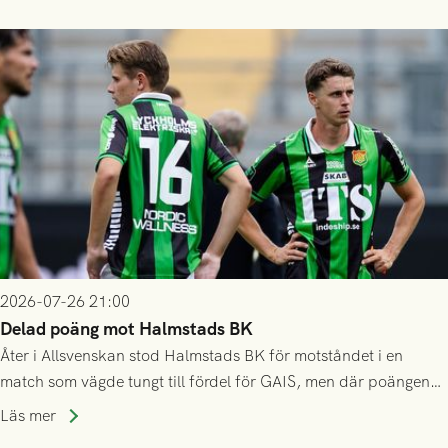
2026-07-26 21:00
Delad poäng mot Halmstads BK
Åter i Allsvenskan stod Halmstads BK för motståndet i en
match som vägde tungt till fördel för GAIS, men där poängen
delades efter dramatik på tilläggstid.
Läs mer