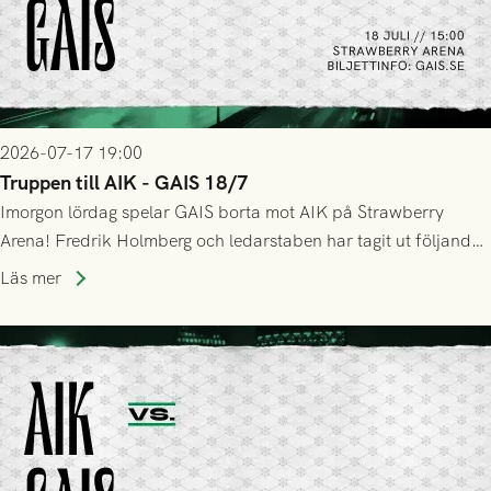
2026-07-17 19:00
Truppen till AIK - GAIS 18/7
Imorgon lördag spelar GAIS borta mot AIK på Strawberry
Arena! Fredrik Holmberg och ledarstaben har tagit ut följande
trupp till matchen:
Läs mer