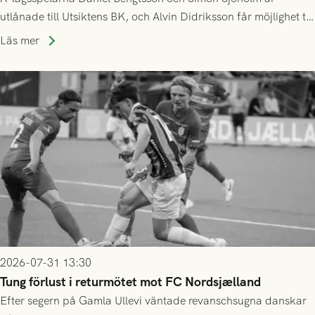
utlånade till Utsiktens BK, och Alvin Didriksson får möjlighet till
speltid i Hestrafors genom föreningssamarbete.
Läs mer
2026-07-31 13:30
Tung förlust i returmötet mot FC Nordsjælland
Efter segern på Gamla Ullevi väntade revanschsugna danskar