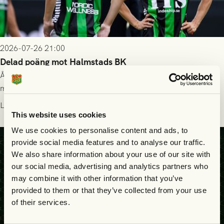
2026-07-26 21:00
Delad poäng mot Halmstads BK
Åter i Allsvenskan stod Halmstads BK för motståndet i en
match som vägde tungt till fördel för GAIS, men där poängen
delades efter dramatik på tilläggstid.
Läs mer
This website uses cookies
We use cookies to personalise content and ads, to
provide social media features and to analyse our traffic.
We also share information about your use of our site with
our social media, advertising and analytics partners who
may combine it with other information that you’ve
provided to them or that they’ve collected from your use
of their services.