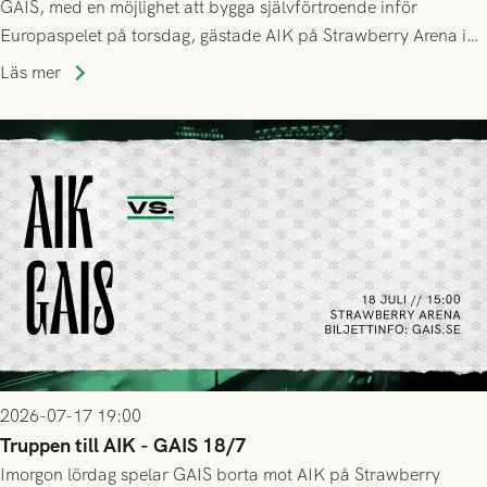
GAIS, med en möjlighet att bygga självförtroende inför
Europaspelet på torsdag, gästade AIK på Strawberry Arena i
Stockholm . Men trots konstant hotande i första halvlek av
Läs mer
GAIS så var det AIK, i andra halvlek, som höjde tempot och
lyckades få in 2-0.
2026-07-17 19:00
Truppen till AIK - GAIS 18/7
Imorgon lördag spelar GAIS borta mot AIK på Strawberry