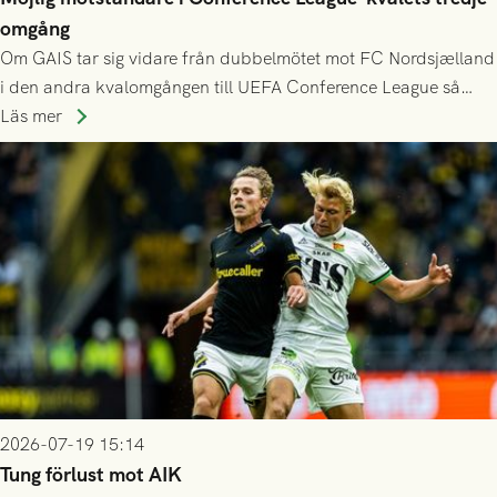
omgång
Om GAIS tar sig vidare från dubbelmötet mot FC Nordsjælland
i den andra kvalomgången till UEFA Conference League så
spelas den tredje kvalomgången kort därpå. Motståndare blir
Läs mer
då vinnaren i mötet mellan isländska Valur och HŠK Zrinjski
Mostar från Bosnien och Hercegovina.
2026-07-19 15:14
Tung förlust mot AIK