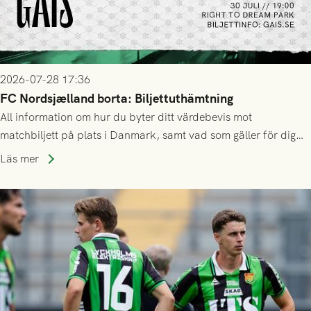
2026-07-28 17:36
FC Nordsjælland borta: Biljettuthämtning
All information om hur du byter ditt värdebevis mot
matchbiljett på plats i Danmark, samt vad som gäller för dig
som står på reservlista eller fått förhinder.
Läs mer