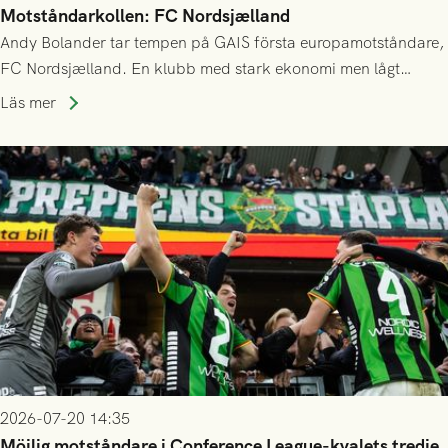
Motståndarkollen: FC Nordsjælland
Andy Bolander tar tempen på GAIS första europamotståndare,
FC Nordsjælland. En klubb med stark ekonomi men lågt
publiksnitt, ett lag med både kollektiv styrka och individuell
Läs mer
finess.
2026-07-20 14:35
Möjlig motståndare i Conference League-kvalets tredje