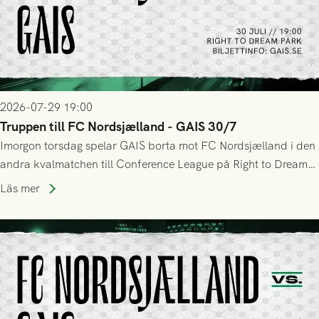
2026-07-29 19:00
Truppen till FC Nordsjælland - GAIS 30/7
Imorgon torsdag spelar GAIS borta mot FC Nordsjælland i den
andra kvalmatchen till Conference League på Right to Dream
Park! Fredrik Holmberg och ledarstaben har tagit ut följande
Läs mer
trupp till matchen: