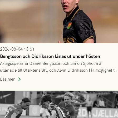
2026-08-04 13:51
Bengtsson och Didriksson lånas ut under hösten
A-lagsspelarna Daniel Bengtsson och Simon Sjöholm är
utlånade till Utsiktens BK, och Alvin Didriksson får möjlighet till
speltid i Hestrafors genom föreningssamarbete.
Läs mer