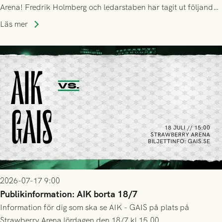
Arena! Fredrik Holmberg och ledarstaben har tagit ut följande
trupp till matchen:
Läs mer
2026-07-17 9:00
Publikinformation: AIK borta 18/7
Information för dig som ska se AIK - GAIS på plats på
Strawberry Arena lördagen den 18/7 kl 15.00.