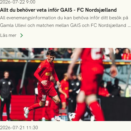
2026-07-22 9:00
Allt du behöver veta inför GAIS - FC Nordsjælland
All evenemangsinformation du kan behöva inför ditt besök på
Gamla Ullevi och matchen mellan GAIS och FC Nordsjælland i
kvalet till Conference League! Avspark kl 19.00 på torsdag
Läs mer
23/7.
2026-07-21 11:30