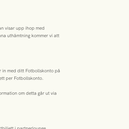
edan visar upp ihop med
denna uthämtning kommer vi att
ar in med ditt Fotbollskonto på
ett per Fotbollskonto.
formation om detta går ut via
tbiljett i partnerlounge