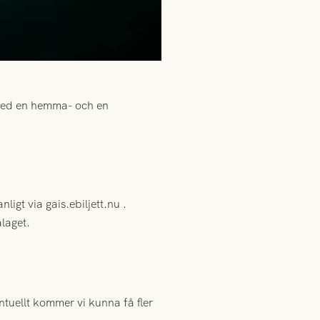
 med en hemma- och en
igt via gais.ebiljett.nu .
laget.
ntuellt kommer vi kunna få fler