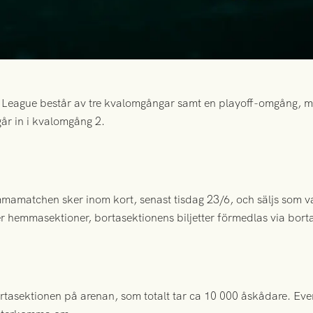
e League består av tre kvalomgångar samt en playoff-omgång,
r in i kvalomgång 2.
mmamatchen sker inom kort, senast tisdag 23/6, och säljs som vanl
er hemmasektioner, bortasektionens biljetter förmedlas via borta
 bortasektionen på arenan, som totalt tar ca 10 000 åskådare. Eve