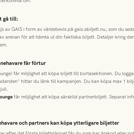
ll återkomma om.
gå till:
säljs av GAIS i form av värdebevis på gais.ebiljett.nu, som du s
 av arenan för att hämta ut din faktiska biljett. Detaljer kring 
ram.
nnehavare får förtur
unge) får möjlighet att köpa biljett till bortasektionen. Du logg
judanden" hittar du länk till kampanjen. Du kan köpa max 1 bilj
uli.
rlounge
får möjlighet att köpa särskild partnerbiljett. Separat in
nehavare och partners kan köpa ytterligare biljetter
ar efter det första biljettsläppet får du som har årskort eller pot