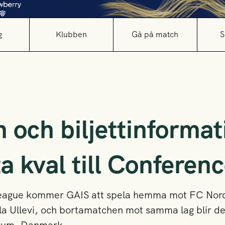
g
Klubben
Gå på match
S
och biljettinformat
a kval till Conferen
e League kommer GAIS att spela hemma mot FC Nor
la Ullevi, och bortamatchen mot samma lag blir den