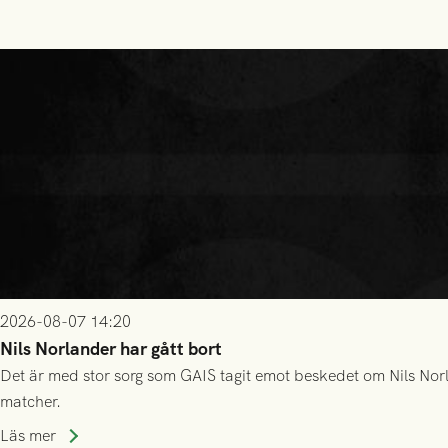
2026-08-07 14:20
Nils Norlander har gått bort
Det är med stor sorg som GAIS tagit emot beskedet om Nils Norl
matcher.
Läs mer