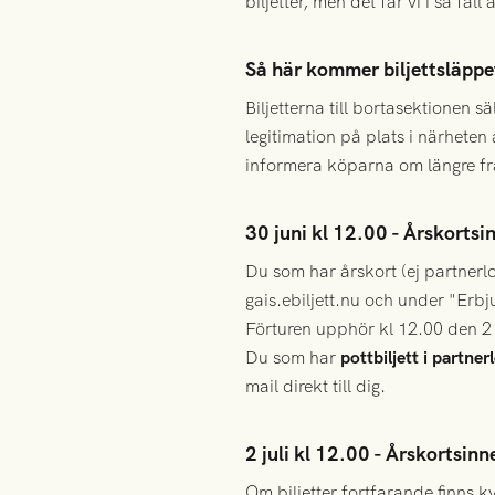
biljetter, men det får vi i så fa
Så här kommer biljettsläppet 
Biljetterna till bortasektionen 
legitimation på plats i närheten
informera köparna om längre f
30 juni kl 12.00 - Årskortsi
Du som har årskort (ej partnerlo
gais.ebiljett.nu och under "Erb
Förturen upphör kl 12.00 den 2 j
Du som har
pottbiljett i partne
mail direkt till dig.
2 juli kl 12.00 - Årskortsin
Om biljetter fortfarande finns kv