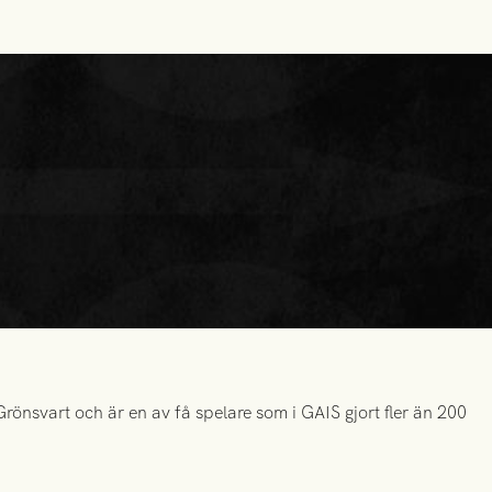
önsvart och är en av få spelare som i GAIS gjort fler än 200