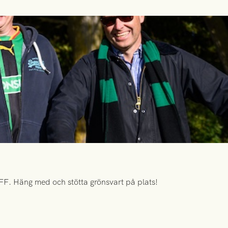
FF. Häng med och stötta grönsvart på plats!