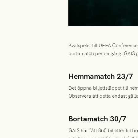
Kvalspelet till UEFA Conferenc
bortamatch per omgång. GAIS gå
Hemmamatch 23/7
Det öppna biljettsläppet till he
Observera att detta endast gäll
Bortamatch 30/7
GAIS har fått 850 biljetter till