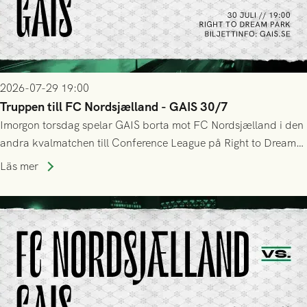
2026-07-29 19:00
Truppen till FC Nordsjælland - GAIS 30/7
Imorgon torsdag spelar GAIS borta mot FC Nordsjælland i den
andra kvalmatchen till Conference League på Right to Dream
Park! Fredrik Holmberg och ledarstaben har tagit ut följande
Läs mer
trupp till matchen: