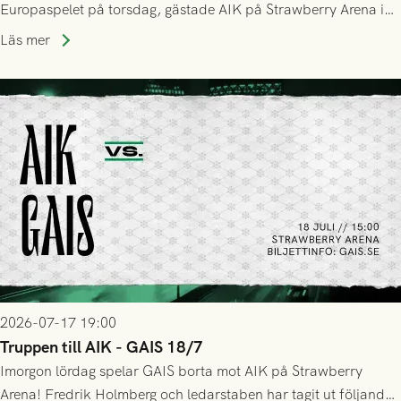
Europaspelet på torsdag, gästade AIK på Strawberry Arena i
Stockholm . Men trots konstant hotande i första halvlek av
Läs mer
GAIS så var det AIK, i andra halvlek, som höjde tempot och
lyckades få in 2-0.
2026-07-17 19:00
Truppen till AIK - GAIS 18/7
Imorgon lördag spelar GAIS borta mot AIK på Strawberry
Arena! Fredrik Holmberg och ledarstaben har tagit ut följande