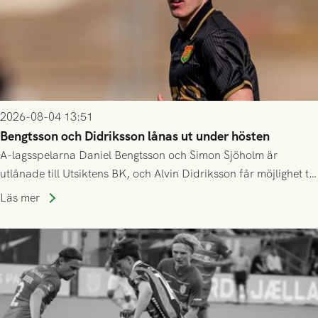
2026-08-04 13:51
Bengtsson och Didriksson lånas ut under hösten
A-lagsspelarna Daniel Bengtsson och Simon Sjöholm är
utlånade till Utsiktens BK, och Alvin Didriksson får möjlighet till
speltid i Hestrafors genom föreningssamarbete.
Läs mer