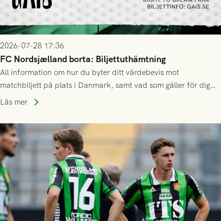
2026-07-28 17:36
FC Nordsjælland borta: Biljettuthämtning
All information om hur du byter ditt värdebevis mot
matchbiljett på plats i Danmark, samt vad som gäller för dig
som står på reservlista eller fått förhinder.
Läs mer