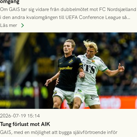
omgång
Om GAIS tar sig vidare från dubbelmötet mot FC Nordsjælland
i den andra kvalomgången till UEFA Conference League så
spelas den tredje kvalomgången kort därpå. Motståndare blir
Läs mer
då vinnaren i mötet mellan isländska Valur och HŠK Zrinjski
Mostar från Bosnien och Hercegovina.
2026-07-19 15:14
Tung förlust mot AIK
GAIS, med en möjlighet att bygga självförtroende inför