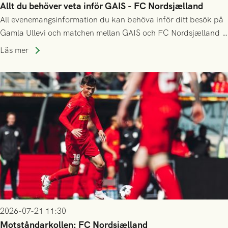
Allt du behöver veta inför GAIS - FC Nordsjælland
All evenemangsinformation du kan behöva inför ditt besök på
Gamla Ullevi och matchen mellan GAIS och FC Nordsjælland i
kvalet till Conference League! Avspark kl 19.00 på torsdag
Läs mer
23/7.
2026-07-21 11:30
Motståndarkollen: FC Nordsjælland