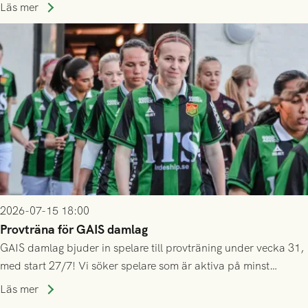
ännu inte har någon biljett kan anmäla ditt intresse. Du kan
Läs mer
inte själv överlåta din biljett till någon annan.
2026-07-15 18:00
Provträna för GAIS damlag
GAIS damlag bjuder in spelare till provträning under vecka 31,
med start 27/7! Vi söker spelare som är aktiva på minst
division 3-nivå.
Läs mer