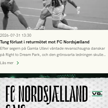
2026-07-31 13:30
Tung förlust i returmötet mot FC Nordsjælland
Efter segern på Gamla Ullevi väntade revanschsugna danskar
på Right to Dream Park, och den grönsvarta ledningen skulle
upphöra efter mindre än kvarten spelad. På lika mark visade
Läs mer
sig Nordsjälland numren för stora och matchen slutade i
tennissiffror och det grönsvarta europaäventyret tog slut.