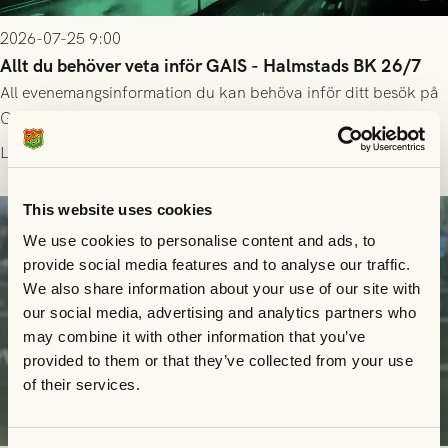
2026-07-25 9:00
Allt du behöver veta inför GAIS - Halmstads BK 26/7
All evenemangsinformation du kan behöva inför ditt besök på
Gamla Ullevi och matchen mellan GAIS och Halmstads BK i
Allsvenskan! Avspark kl 16.30 på söndag 26/7.
Läs mer
This website uses cookies
We use cookies to personalise content and ads, to
provide social media features and to analyse our traffic.
We also share information about your use of our site with
our social media, advertising and analytics partners who
may combine it with other information that you’ve
provided to them or that they’ve collected from your use
of their services.