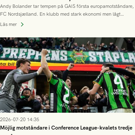
Andy Bolander tar tempen på GAIS första europamotståndare,
FC Nordsjælland. En klubb med stark ekonomi men lågt
publiksnitt, ett lag med både kollektiv styrka och individuell
Läs mer
finess.
2026-07-20 14:35
Möjlig motståndare i Conference League-kvalets tredje