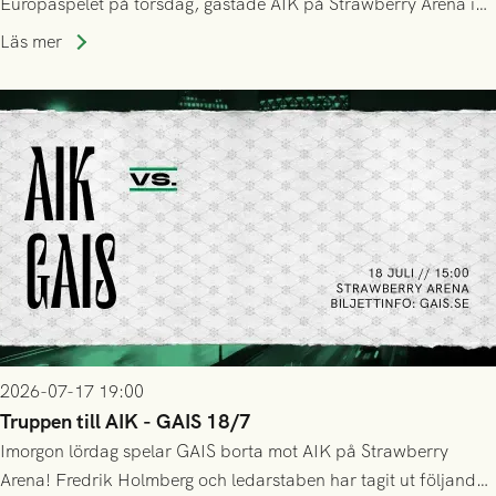
Europaspelet på torsdag, gästade AIK på Strawberry Arena i
Stockholm . Men trots konstant hotande i första halvlek av
Läs mer
GAIS så var det AIK, i andra halvlek, som höjde tempot och
lyckades få in 2-0.
2026-07-17 19:00
Truppen till AIK - GAIS 18/7
Imorgon lördag spelar GAIS borta mot AIK på Strawberry
Arena! Fredrik Holmberg och ledarstaben har tagit ut följande