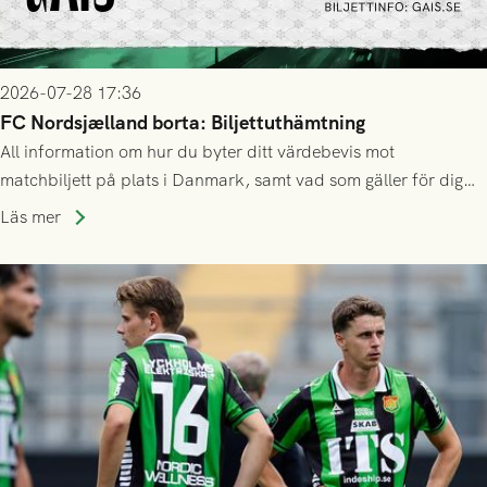
2026-07-28 17:36
FC Nordsjælland borta: Biljettuthämtning
All information om hur du byter ditt värdebevis mot
matchbiljett på plats i Danmark, samt vad som gäller för dig
som står på reservlista eller fått förhinder.
Läs mer