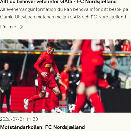
Allt du behöver veta inför GAIS - FC Nordsjælland
All evenemangsinformation du kan behöva inför ditt besök på
Gamla Ullevi och matchen mellan GAIS och FC Nordsjælland i
kvalet till Conference League! Avspark kl 19.00 på torsdag
Läs mer
23/7.
2026-07-21 11:30
Motståndarkollen: FC Nordsjælland