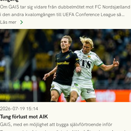
Om GAIS tar sig vidare från dubbelmötet mot FC Nordsjælland
i den andra kvalomgången till UEFA Conference League så
spelas den tredje kvalomgången kort därpå. Motståndare blir
Läs mer
då vinnaren i mötet mellan isländska Valur och HŠK Zrinjski
Mostar från Bosnien och Hercegovina.
2026-07-19 15:14
Tung förlust mot AIK
GAIS, med en möjlighet att bygga självförtroende inför