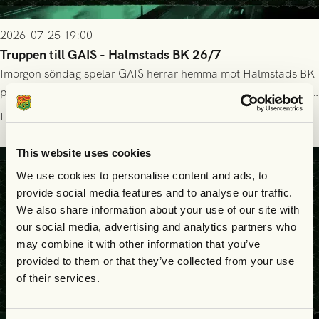
2026-07-25 19:00
Truppen till GAIS - Halmstads BK 26/7
Imorgon söndag spelar GAIS herrar hemma mot Halmstads BK
på Gamla Ullevi med avspark kl 16.30! Fredrik Holmberg och
ledarstaben har tagit ut följande trupp till matchen:
Läs mer
This website uses cookies
We use cookies to personalise content and ads, to
provide social media features and to analyse our traffic.
We also share information about your use of our site with
our social media, advertising and analytics partners who
may combine it with other information that you’ve
provided to them or that they’ve collected from your use
of their services.