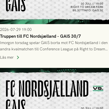
2026-07-29 19:00
Truppen till FC Nordsjælland - GAIS 30/7
Imorgon torsdag spelar GAIS borta mot FC Nordsjælland i den
andra kvalmatchen till Conference League på Right to Dream
Park! Fredrik Holmberg och ledarstaben har tagit ut följande
Läs mer
trupp till matchen: