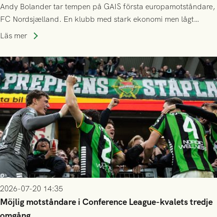
Andy Bolander tar tempen på GAIS första europamotståndare,
FC Nordsjælland. En klubb med stark ekonomi men lågt
publiksnitt, ett lag med både kollektiv styrka och individuell
Läs mer
finess.
2026-07-20 14:35
Möjlig motståndare i Conference League-kvalets tredje
omgång