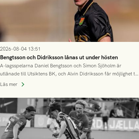
2026-08-04 13:51
Bengtsson och Didriksson lånas ut under hösten
A-lagsspelarna Daniel Bengtsson och Simon Sjöholm är
utlånade till Utsiktens BK, och Alvin Didriksson får möjlighet till
speltid i Hestrafors genom föreningssamarbete.
Läs mer