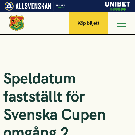
Köp biljett
Speldatum
fastställt för
Svenska Cupen
omgång 2