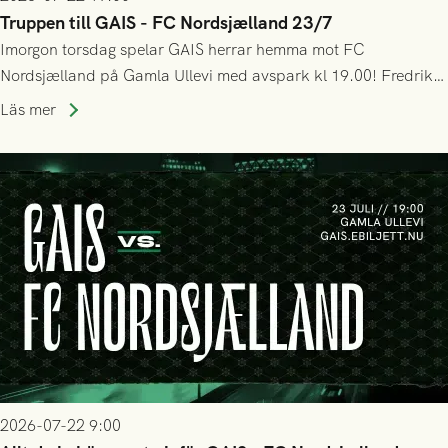
Truppen till GAIS - FC Nordsjælland 23/7
Imorgon torsdag spelar GAIS herrar hemma mot FC
Nordsjælland på Gamla Ullevi med avspark kl 19.00! Fredrik
Holmberg och ledarstaben har tagit ut följande trupp till
Läs mer
matchen:
2026-07-22 9:00