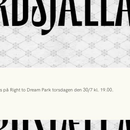
s på Right to Dream Park torsdagen den 30/7 kl. 19.00.