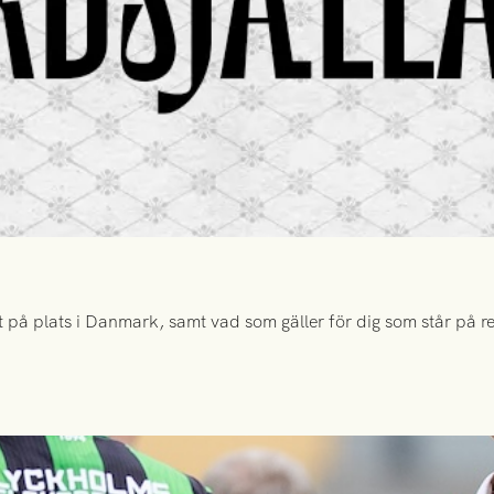
 på plats i Danmark, samt vad som gäller för dig som står på rese