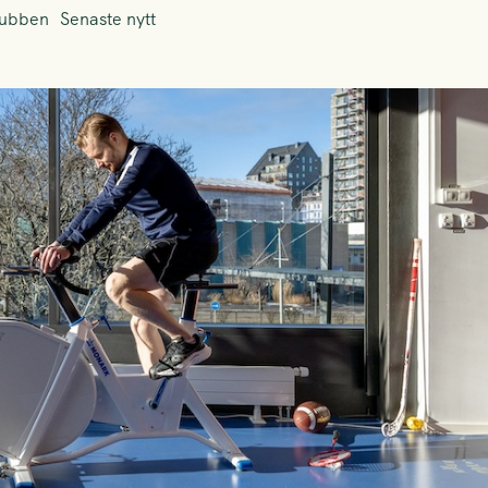
lubben
Senaste nytt