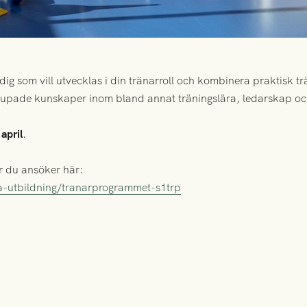
l dig som vill utvecklas i din tränarroll och kombinera praktisk
jupade kunskaper inom bland annat träningslära, ledarskap oc
april
.
 du ansöker här:
ta-utbildning/tranarprogrammet-s1trp