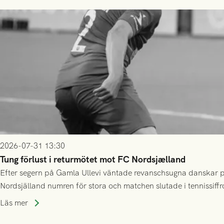
2026-07-31 13:30
Tung förlust i returmötet mot FC Nordsjælland
Efter segern på Gamla Ullevi väntade revanschsugna danskar på
Nordsjälland numren för stora och matchen slutade i tennissiffr
Läs mer