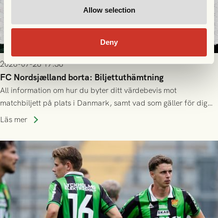
Allow selection
Deny
2026-07-28 17:36
FC Nordsjælland borta: Biljettuthämtning
All information om hur du byter ditt värdebevis mot
matchbiljett på plats i Danmark, samt vad som gäller för dig
som står på reservlista eller fått förhinder.
Läs mer