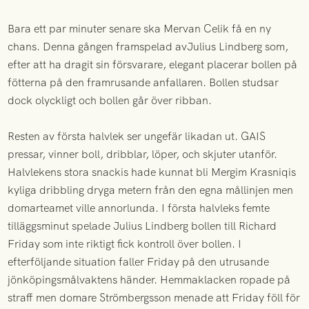
Bara ett par minuter senare ska Mervan Celik få en ny
chans. Denna gången framspelad avJulius Lindberg som,
efter att ha dragit sin försvarare, elegant placerar bollen på
fötterna på den framrusande anfallaren. Bollen studsar
dock olyckligt och bollen går över ribban.
Resten av första halvlek ser ungefär likadan ut. GAIS
pressar, vinner boll, dribblar, löper, och skjuter utanför.
Halvlekens stora snackis hade kunnat bli Mergim Krasniqis
kyliga dribbling dryga metern från den egna mållinjen men
domarteamet ville annorlunda. I första halvleks femte
tilläggsminut spelade Julius Lindberg bollen till Richard
Friday som inte riktigt fick kontroll över bollen. I
efterföljande situation faller Friday på den utrusande
jönköpingsmålvaktens händer. Hemmaklacken ropade på
straff men domare Strömbergsson menade att Friday föll för