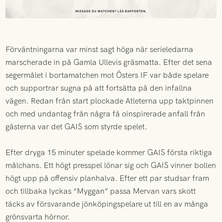
Förväntningarna var minst sagt höga när serieledarna
marscherade in på Gamla Ullevis gräsmatta. Efter det sena
segermålet i bortamatchen mot Östers IF var både spelare
och supportrar sugna på att fortsätta på den infallna
vägen. Redan från start plockade Atleterna upp taktpinnen
och med undantag från några få oinspirerade anfall från
gästerna var det GAIS som styrde spelet.
Efter dryga 15 minuter spelade kommer GAIS första riktiga
målchans. Ett högt presspel lönar sig och GAIS vinner bollen
högt upp på offensiv planhalva. Efter ett par studsar fram
och tillbaka lyckas “Myggan” passa Mervan vars skott
täcks av försvarande jönköpingspelare ut till en av många
grönsvarta hörnor.