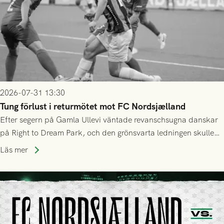
2026-07-31 13:30
Tung förlust i returmötet mot FC Nordsjælland
Efter segern på Gamla Ullevi väntade revanschsugna danskar
på Right to Dream Park, och den grönsvarta ledningen skulle
upphöra efter mindre än kvarten spelad. På lika mark visade
Läs mer
sig Nordsjälland numren för stora och matchen slutade i
tennissiffror och det grönsvarta europaäventyret tog slut.