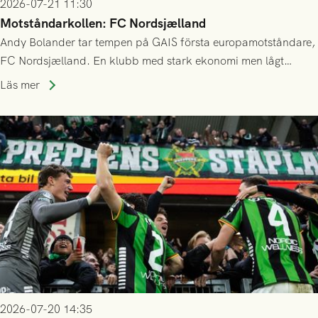
2026-07-21 11:30
Motståndarkollen: FC Nordsjælland
Andy Bolander tar tempen på GAIS första europamotståndare,
FC Nordsjælland. En klubb med stark ekonomi men lågt
publiksnitt, ett lag med både kollektiv styrka och individuell
Läs mer
finess.
2026-07-20 14:35