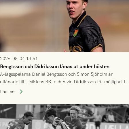
2026-08-04 13:51
Bengtsson och Didriksson lånas ut under hösten
A-lagsspelarna Daniel Bengtsson och Simon Sjöholm är
utlånade till Utsiktens BK, och Alvin Didriksson får möjlighet till
speltid i Hestrafors genom föreningssamarbete.
Läs mer