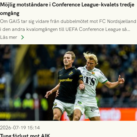
Möjlig motståndare i Conference League-kvalets tredje
omgång
Om GAIS tar sig vidare från dubbelmötet mot FC Nordsjælland
i den andra kvalomgången till UEFA Conference League så
spelas den tredje kvalomgången kort därpå. Motståndare blir
Läs mer
då vinnaren i mötet mellan isländska Valur och HŠK Zrinjski
Mostar från Bosnien och Hercegovina.
2026-07-19 15:14
Tung förlust mot AIK