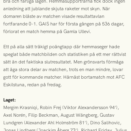
bra och farliga lägen. Hemmasupportrarna fick dock ingen
anledning att jublande skjuta raketer mot skyn. När
domaren blåste av matchen visade resultattavlan
fortfarande 0-1. GAIS har för första gången på 536 dagar,
förlorat en match hemma på Gamla Ullevi.
Ett på alla sätt tråkigt poängtapp där hemmaseger hade
speglat både matchbilden och statistiken på ett mer rättvist
sätt än det faktiska slutresultatet. Men grönsvarts förmåga
att äga stora delar av matchen, trots en man mindre, lovar
gott för kommande matcher. Härnäst bortamatch mot AFC
Eskilstuna, redan på fredag.
Laget:
Mergim Krasniqi, Robin Frej (Viktor Alexandersson 94’),
Axel Norén, Filip Beckman, August Wängberg, Gustav
Lundgren (Alexander Ahl Holmström 81’), Dino Salihovic,
Jonas Lindberg (Joackim Åberg 73’), Richard Friday, Julius