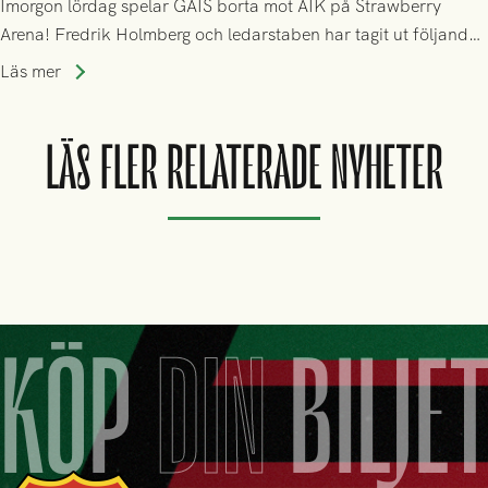
Imorgon lördag spelar GAIS borta mot AIK på Strawberry
Arena! Fredrik Holmberg och ledarstaben har tagit ut följande
trupp till matchen:
Läs mer
LÄS FLER RELATERADE NYHETER
KÖP
DIN
BILJE