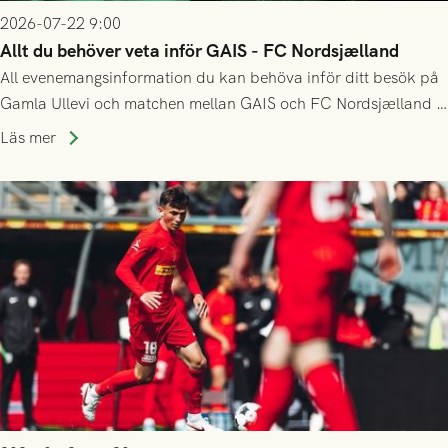
2026-07-22 9:00
Allt du behöver veta inför GAIS - FC Nordsjælland
All evenemangsinformation du kan behöva inför ditt besök på
Gamla Ullevi och matchen mellan GAIS och FC Nordsjælland i
kvalet till Conference League! Avspark kl 19.00 på torsdag
Läs mer
23/7.