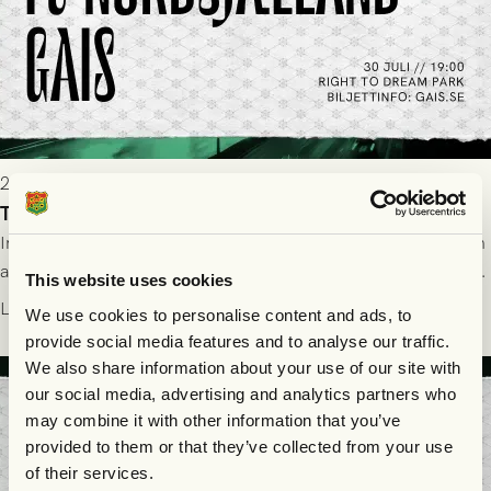
2026-07-29 19:00
Truppen till FC Nordsjælland - GAIS 30/7
Imorgon torsdag spelar GAIS borta mot FC Nordsjælland i den
andra kvalmatchen till Conference League på Right to Dream
This website uses cookies
Park! Fredrik Holmberg och ledarstaben har tagit ut följande
Läs mer
We use cookies to personalise content and ads, to
trupp till matchen:
provide social media features and to analyse our traffic.
We also share information about your use of our site with
our social media, advertising and analytics partners who
may combine it with other information that you’ve
provided to them or that they’ve collected from your use
of their services.