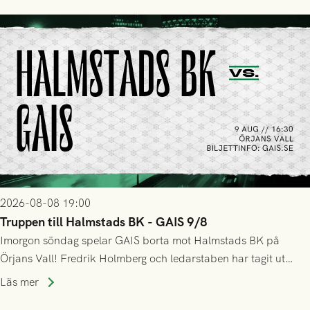
2026-08-08 19:00
Truppen till Halmstads BK - GAIS 9/8
Imorgon söndag spelar GAIS borta mot Halmstads BK på
Örjans Vall! Fredrik Holmberg och ledarstaben har tagit ut
följande trupp till matchen:
Läs mer