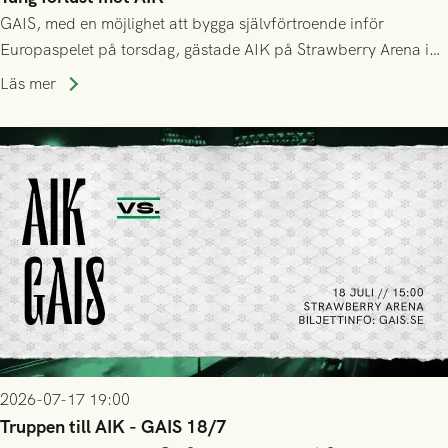
GAIS, med en möjlighet att bygga självförtroende inför
Europaspelet på torsdag, gästade AIK på Strawberry Arena i
Stockholm . Men trots konstant hotande i första halvlek av
Läs mer
GAIS så var det AIK, i andra halvlek, som höjde tempot och
lyckades få in 2-0.
2026-07-17 19:00
Truppen till AIK - GAIS 18/7