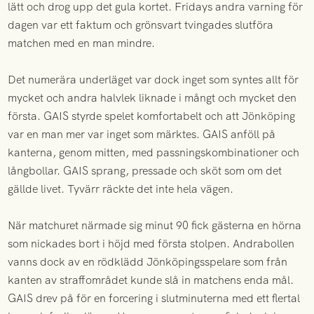
lätt och drog upp det gula kortet. Fridays andra varning för
dagen var ett faktum och grönsvart tvingades slutföra
matchen med en man mindre.
Det numerära underläget var dock inget som syntes allt för
mycket och andra halvlek liknade i mångt och mycket den
första. GAIS styrde spelet komfortabelt och att Jönköping
var en man mer var inget som märktes. GAIS anföll på
kanterna, genom mitten, med passningskombinationer och
långbollar. GAIS sprang, pressade och sköt som om det
gällde livet. Tyvärr räckte det inte hela vägen.
När matchuret närmade sig minut 90 fick gästerna en hörna
som nickades bort i höjd med första stolpen. Andrabollen
vanns dock av en rödklädd Jönköpingsspelare som från
kanten av straffområdet kunde slå in matchens enda mål.
GAIS drev på för en forcering i slutminuterna med ett flertal