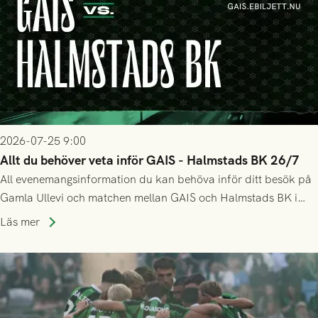
2026-07-25 9:00
Allt du behöver veta inför GAIS - Halmstads BK 26/7
All evenemangsinformation du kan behöva inför ditt besök på
Gamla Ullevi och matchen mellan GAIS och Halmstads BK i
Allsvenskan! Avspark kl 16.30 på söndag 26/7.
Läs mer