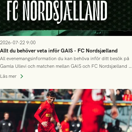
2026-07-22 9:00
Allt du behöver veta inför GAIS - FC Nordsjælland
All evenemangsinformation du kan behöva inför ditt besök på
Gamla Ullevi och matchen mellan GAIS och FC Nordsjælland i
kvalet till Conference League! Avspark kl 19.00 på torsdag
Läs mer
23/7.