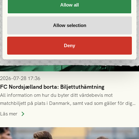
Allow all
Allow selection
Deny
2026-07-28 17:36
FC Nordsjælland borta: Biljettuthämtning
All information om hur du byter ditt värdebevis mot
matchbiljett på plats i Danmark, samt vad som gäller för dig
som står på reservlista eller fått förhinder.
Läs mer