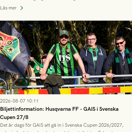
lagssäsonger i Grönsvart och är en av få spelare som i GAIS
Läs mer
gjort fler än 200 matcher.
2026-08-07 10:11
Biljettinformation: Husqvarna FF - GAIS i Svenska
Cupen 27/8
Det är dags för GAIS att gå in i Svenska Cupen 2026/2027,