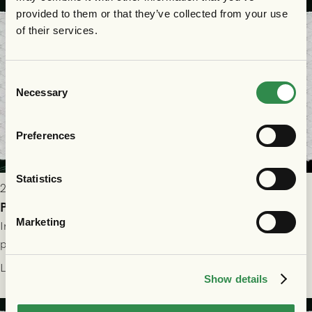
provided to them or that they’ve collected from your use
of their services.
Consent
Necessary
Selection
Preferences
Statistics
2026-07-29 9:15
Publikinformation: FC Nordsjælland - GAIS 30/7
Marketing
Information för dig som ska se FC Nordsjælland - GAIS på
plats på Right to Dream Park torsdagen den 30/7 kl. 19.00.
Läs mer
Show details