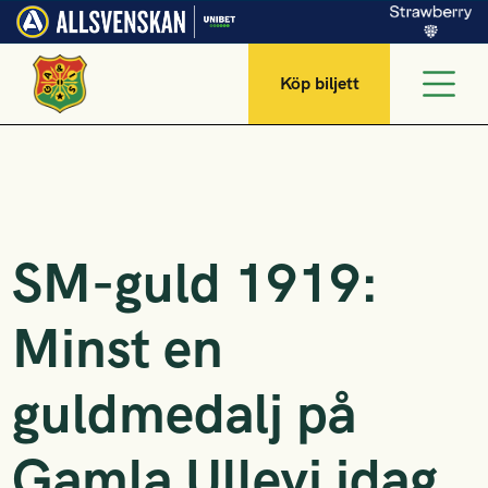
Köp biljett
SM-guld 1919:
Minst en
guldmedalj på
Gamla Ullevi idag