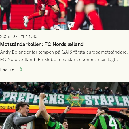
2026-07-21 11:30
Motståndarkollen: FC Nordsjælland
Andy Bolander tar tempen på GAIS första europamotståndare,
FC Nordsjælland. En klubb med stark ekonomi men lågt
publiksnitt, ett lag med både kollektiv styrka och individuell
Läs mer
finess.