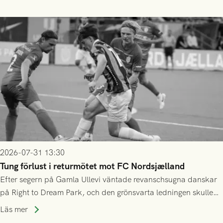
2026-07-31 13:30
Tung förlust i returmötet mot FC Nordsjælland
Efter segern på Gamla Ullevi väntade revanschsugna danskar
på Right to Dream Park, och den grönsvarta ledningen skulle
upphöra efter mindre än kvarten spelad. På lika mark visade
Läs mer
sig Nordsjälland numren för stora och matchen slutade i