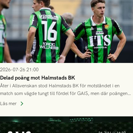
2026-07-26 21:00
Delad poäng mot Halmstads BK
Åter i Allsvenskan stod Halmstads BK för motståndet i en
match som vägde tungt till fördel för GAIS, men där poängen
delades efter dramatik på tilläggstid.
Läs mer