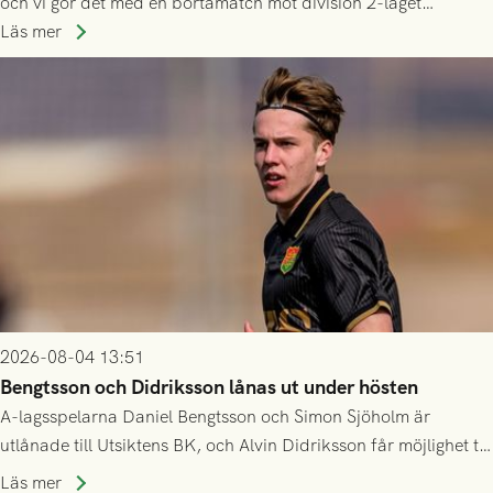
och vi gör det med en bortamatch mot division 2-laget
Husqvarna FF. Häng med och stötta grönsvart på plats!
Läs mer
2026-08-04 13:51
Bengtsson och Didriksson lånas ut under hösten
A-lagsspelarna Daniel Bengtsson och Simon Sjöholm är
utlånade till Utsiktens BK, och Alvin Didriksson får möjlighet till
speltid i Hestrafors genom föreningssamarbete.
Läs mer