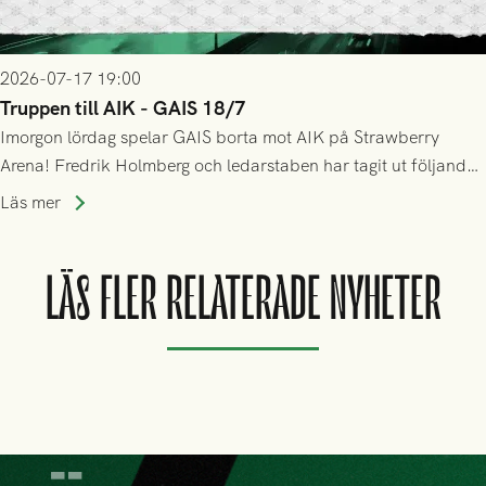
2026-07-17 19:00
Truppen till AIK - GAIS 18/7
Imorgon lördag spelar GAIS borta mot AIK på Strawberry
Arena! Fredrik Holmberg och ledarstaben har tagit ut följande
trupp till matchen:
Läs mer
LÄS FLER RELATERADE NYHETER