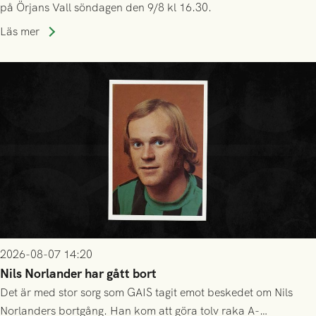
på Örjans Vall söndagen den 9/8 kl 16.30.
Läs mer
2026-08-07 14:20
Nils Norlander har gått bort
Det är med stor sorg som GAIS tagit emot beskedet om Nils
Norlanders bortgång. Han kom att göra tolv raka A-