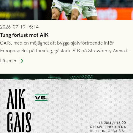
2026-07-19 15:14
Tung förlust mot AIK
GAIS, med en möjlighet att bygga självförtroende inför
Europaspelet på torsdag, gästade AIK på Strawberry Arena i
Stockholm . Men trots konstant hotande i första halvlek av
Läs mer
GAIS så var det AIK, i andra halvlek, som höjde tempot och
lyckades få in 2-0.