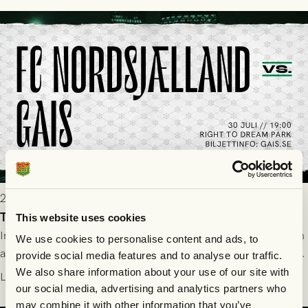
tennissiffror och det grönsvarta europaäventyret tog slut.
2026-07-29 19:00
Truppen till FC Nordsjælland - GAIS 30/7
This website uses cookies
Imorgon torsdag spelar GAIS borta mot FC Nordsjælland i den
We use cookies to personalise content and ads, to
andra kvalmatchen till Conference League på Right to Dream
provide social media features and to analyse our traffic.
Park! Fredrik Holmberg och ledarstaben har tagit ut följande
We also share information about your use of our site with
Läs mer
trupp till matchen:
our social media, advertising and analytics partners who
may combine it with other information that you’ve