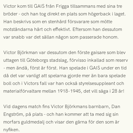
Victor kom till GAIS från Frigga tillsammans med sina tre
bröder - och han tog direkt en plats som högerback i laget.
Han beskrivs som en stenhård försvarare som mötte
motståndarna hårt och effektivt. Eftersom han dessutom
var snabb var det sällan någon som passerade honom.
Victor Björkman var dessutom den förste gaisare som blev
uttagen till Göteborgs stadslag, förvisso inkallad som reserv
- men ändå, först är först. Han spelade i GAIS under en tid
då det var vanligt att spelarna gjorde mer än bara spelade
boll och i Victors fall var han också styrelsesuppleant och
materialförvaltare mellan 1918-1945, det vill säga i 28 år!
Vid dagens match fins Victor Björkmans barnbarn, Dan
Engström, på plats - och han kommer att ta med sig sin
morfars guldmedalj och visar den gärna för den som är
nyfiken.