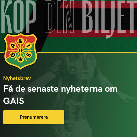
KÖP
DIN
BILJE
Nyhetsbrev
Få de senaste nyheterna om
GAIS
Prenumerera