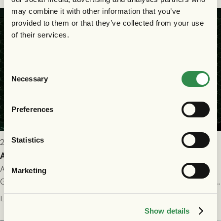
may combine it with other information that you’ve
provided to them or that they’ve collected from your use
of their services.
Consent
Necessary
Selection
Preferences
Statistics
2026-07-22 9:00
Allt du behöver veta inför GAIS - FC Nordsjælland
All evenemangsinformation du kan behöva inför ditt besök på
Marketing
Gamla Ullevi och matchen mellan GAIS och FC Nordsjælland i
kvalet till Conference League! Avspark kl 19.00 på torsdag
Läs mer
23/7.
Show details