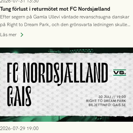
2026-07-31 13:30
Tung förlust i returmötet mot FC Nordsjælland
Efter segern på Gamla Ullevi väntade revanschsugna danskar
på Right to Dream Park, och den grönsvarta ledningen skulle
upphöra efter mindre än kvarten spelad. På lika mark visade
Läs mer
sig Nordsjälland numren för stora och matchen slutade i
tennissiffror och det grönsvarta europaäventyret tog slut.
2026-07-29 19:00