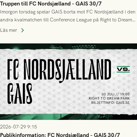
Truppen till FC Nordsjælland - GAIS 30/7
Imorgon torsdag spelar GAIS borta mot FC Nordsjælland i den
andra kvalmatchen till Conference League på Right to Dream
Park! Fredrik Holmberg och ledarstaben har tagit ut följande
Läs mer
trupp till matchen:
2026-07-29 9:15
Publikinformation: FC Nordsjælland - GAIS 30/7