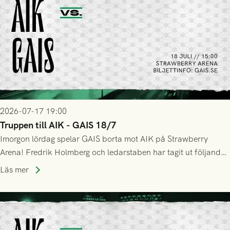
2026-07-17 19:00
Truppen till AIK - GAIS 18/7
Imorgon lördag spelar GAIS borta mot AIK på Strawberry
Arena! Fredrik Holmberg och ledarstaben har tagit ut följande
trupp till matchen:
Läs mer