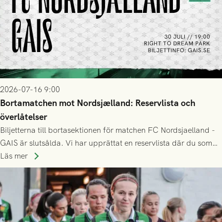
2026-07-16 9:00
Bortamatchen mot Nordsjælland: Reservlista och
överlåtelser
Biljetterna till bortasektionen för matchen FC Nordsjaelland -
GAIS är slutsålda. Vi har upprättat en reservlista där du som
ännu inte har någon biljett kan anmäla ditt intresse. Du kan
Läs mer
inte själv överlåta din biljett till någon annan.