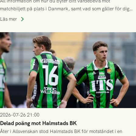
All information om hur du byter ditt värdebevis mot
matchbiljett på plats i Danmark, samt vad som gäller för dig
som står på reservlista eller fått förhinder.
Läs mer
2026-07-26 21:00
Delad poäng mot Halmstads BK
Åter i Allsvenskan stod Halmstads BK för motståndet i en