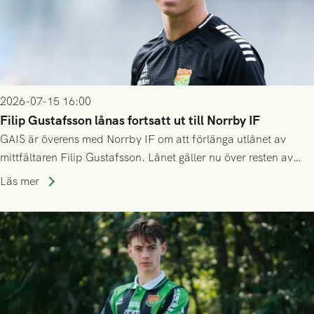
2026-07-15 16:00
Filip Gustafsson lånas fortsatt ut till Norrby IF
GAIS är överens med Norrby IF om att förlänga utlånet av
mittfältaren Filip Gustafsson. Lånet gäller nu över resten av
säsongen 2026.
Läs mer