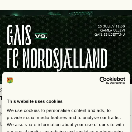
bollen, men GAIS försvarade sig disciplinerat och säkrade en
seger! Matchfoto: Mikael Josefsson & Lasse Ekström
2026-07-22 19:00
Truppen till GAIS - FC Nordsjælland 23/7
This website uses cookies
Imorgon torsdag spelar GAIS herrar hemma mot FC
We use cookies to personalise content and ads, to
Nordsjælland på Gamla Ullevi med avspark kl 19.00! Fredrik
provide social media features and to analyse our traffic.
Holmberg och ledarstaben har tagit ut följande trupp till
Läs mer
We also share information about your use of our site with
matchen:
our social media, advertising and analytics partners who