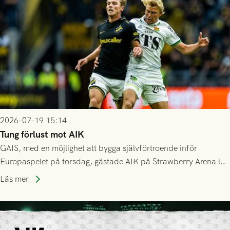
2026-07-19 15:14
Tung förlust mot AIK
GAIS, med en möjlighet att bygga självförtroende inför
Europaspelet på torsdag, gästade AIK på Strawberry Arena i
Stockholm . Men trots konstant hotande i första halvlek av
Läs mer
GAIS så var det AIK, i andra halvlek, som höjde tempot och
lyckades få in 2-0.