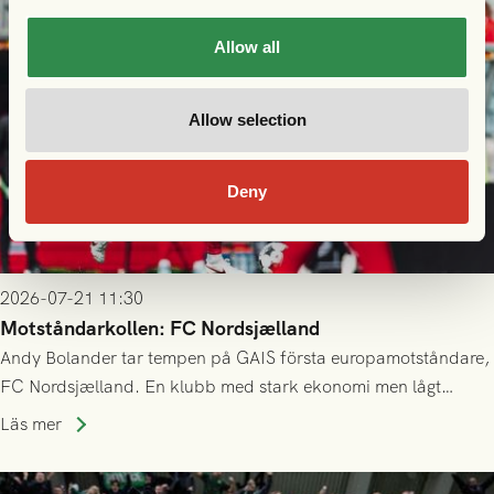
Allow all
Allow selection
Deny
2026-07-21 11:30
Motståndarkollen: FC Nordsjælland
Andy Bolander tar tempen på GAIS första europamotståndare,
FC Nordsjælland. En klubb med stark ekonomi men lågt
publiksnitt, ett lag med både kollektiv styrka och individuell
Läs mer
finess.