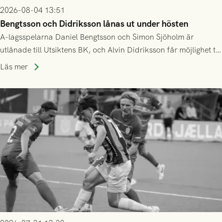
2026-08-04 13:51
Bengtsson och Didriksson lånas ut under hösten
A-lagsspelarna Daniel Bengtsson och Simon Sjöholm är
utlånade till Utsiktens BK, och Alvin Didriksson får möjlighet till
speltid i Hestrafors genom föreningssamarbete.
Läs mer