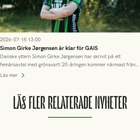
2026-07-15 13:00
Simon Girke Jørgensen är klar för GAIS
Danske yttern Simon Girke Jørgensen har skrivit på ett
femårsavtal med grönsvart! 20-åringen kommer närmast från
spel i färöiska Skála IF.
Läs mer
LÄS FLER RELATERADE NYHETER