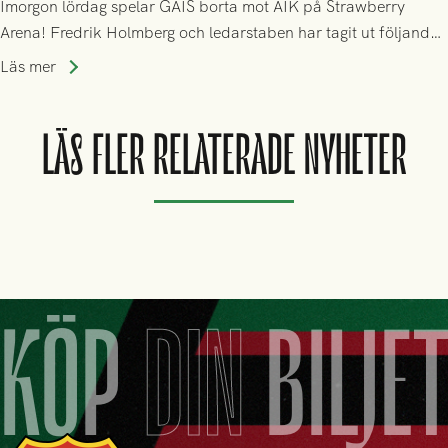
Imorgon lördag spelar GAIS borta mot AIK på Strawberry
Arena! Fredrik Holmberg och ledarstaben har tagit ut följande
trupp till matchen:
Läs mer
LÄS FLER RELATERADE NYHETER
KÖP
DIN
BILJE