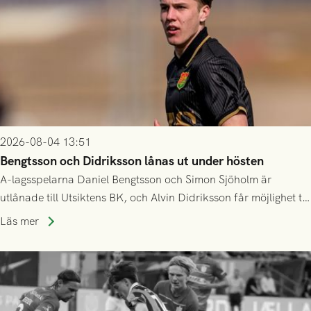
2026-08-04 13:51
Bengtsson och Didriksson lånas ut under hösten
A-lagsspelarna Daniel Bengtsson och Simon Sjöholm är
utlånade till Utsiktens BK, och Alvin Didriksson får möjlighet till
speltid i Hestrafors genom föreningssamarbete.
Läs mer