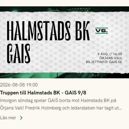
2026-08-08 19:00
Truppen till Halmstads BK - GAIS 9/8
Imorgon söndag spelar GAIS borta mot Halmstads BK på
Örjans Vall! Fredrik Holmberg och ledarstaben har tagit ut
följande trupp till matchen:
Läs mer