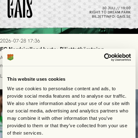
2026-07-28 17:36
FC Nordsjælland borta: Biljettuthämtning
All information om hur du byter ditt värdebevis mot
matchbiljett på plats i Danmark, samt vad som gäller för dig
som står på reservlista eller fått förhinder.
Läs mer
This website uses cookies
We use cookies to personalise content and ads, to
provide social media features and to analyse our traffic.
We also share information about your use of our site with
our social media, advertising and analytics partners who
may combine it with other information that you’ve
provided to them or that they’ve collected from your use
of their services.