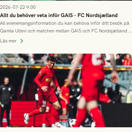
2026-07-22 9:00
Allt du behöver veta inför GAIS - FC Nordsjælland
All evenemangsinformation du kan behöva inför ditt besök på
Gamla Ullevi och matchen mellan GAIS och FC Nordsjælland i
kvalet till Conference League! Avspark kl 19.00 på torsdag
Läs mer
23/7.