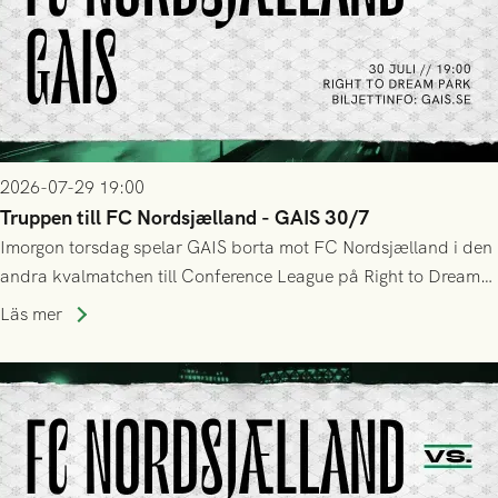
2026-07-29 19:00
Truppen till FC Nordsjælland - GAIS 30/7
Imorgon torsdag spelar GAIS borta mot FC Nordsjælland i den
andra kvalmatchen till Conference League på Right to Dream
Park! Fredrik Holmberg och ledarstaben har tagit ut följande
Läs mer
trupp till matchen: