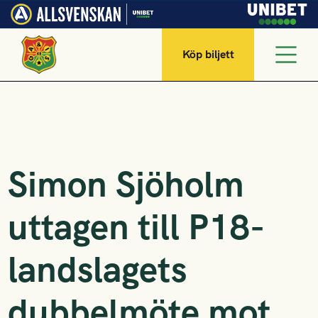
Köp biljett
Simon Sjöholm
uttagen till P18-
landslagets
dubbelmöte mot