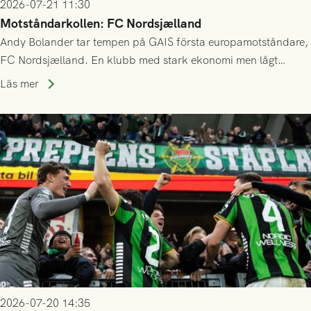
2026-07-21 11:30
Motståndarkollen: FC Nordsjælland
Andy Bolander tar tempen på GAIS första europamotståndare,
FC Nordsjælland. En klubb med stark ekonomi men lågt
publiksnitt, ett lag med både kollektiv styrka och individuell
Läs mer
finess.
2026-07-20 14:35