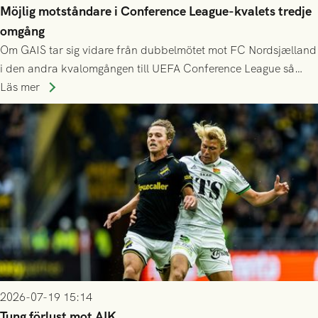
Möjlig motståndare i Conference League-kvalets tredje
omgång
Om GAIS tar sig vidare från dubbelmötet mot FC Nordsjælland
i den andra kvalomgången till UEFA Conference League så
spelas den tredje kvalomgången kort därpå. Motståndare blir
Läs mer
då vinnaren i mötet mellan isländska Valur och HŠK Zrinjski
Mostar från Bosnien och Hercegovina.
2026-07-19 15:14
Tung förlust mot AIK