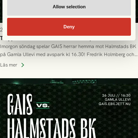
Allow selection
Deny
2026-07-25 19:00
Truppen till GAIS - Halmstads BK 26/7
Imorgon söndag spelar GAIS herrar hemma mot Halmstads BK
på Gamla Ullevi med avspark kl 16.30! Fredrik Holmberg och
ledarstaben har tagit ut följande trupp till matchen:
Läs mer