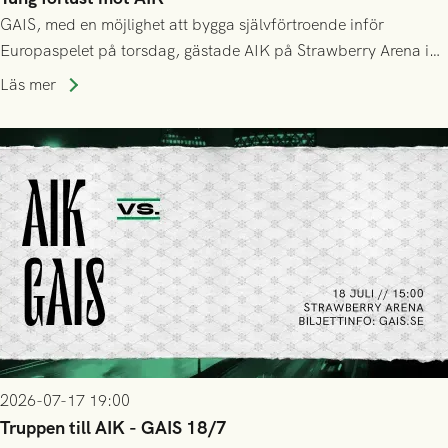
GAIS, med en möjlighet att bygga självförtroende inför
Europaspelet på torsdag, gästade AIK på Strawberry Arena i
Stockholm . Men trots konstant hotande i första halvlek av
Läs mer
GAIS så var det AIK, i andra halvlek, som höjde tempot och
lyckades få in 2-0.
2026-07-17 19:00
Truppen till AIK - GAIS 18/7