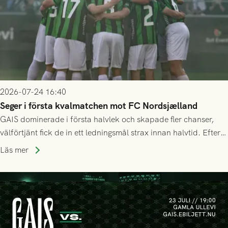
2026-07-24 16:40
Seger i första kvalmatchen mot FC Nordsjælland
GAIS dominerade i första halvlek och skapade fler chanser,
välförtjänt fick de in ett ledningsmål strax innan halvtid. Efter
halvtidsvilan sjönk tempot när Nordsjälland tilläts ha mer av
Läs mer
bollen, men GAIS försvarade sig disciplinerat och säkrade en
seger! Matchfoto: Mikael Josefsson & Lasse Ekström