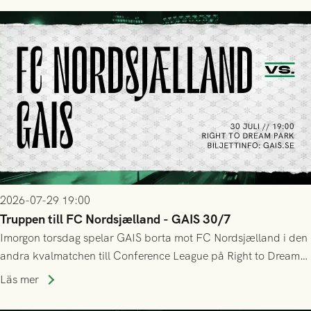
tennissiffror och det grönsvarta europaäventyret tog slut.
2026-07-29 19:00
Truppen till FC Nordsjælland - GAIS 30/7
Imorgon torsdag spelar GAIS borta mot FC Nordsjælland i den
andra kvalmatchen till Conference League på Right to Dream
Park! Fredrik Holmberg och ledarstaben har tagit ut följande
Läs mer
trupp till matchen: