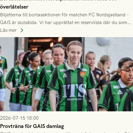
överlåtelser
Biljetterna till bortasektionen för matchen FC Nordsjaelland -
GAIS är slutsålda. Vi har upprättat en reservlista där du som
ännu inte har någon biljett kan anmäla ditt intresse. Du kan
Läs mer
inte själv överlåta din biljett till någon annan.
2026-07-15 18:00
Provträna för GAIS damlag