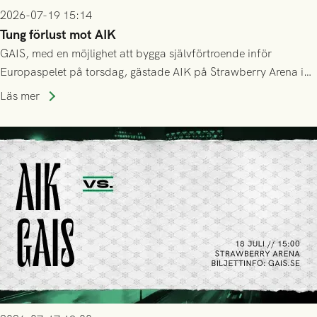
2026-07-19 15:14
Tung förlust mot AIK
GAIS, med en möjlighet att bygga självförtroende inför
Europaspelet på torsdag, gästade AIK på Strawberry Arena i
Stockholm . Men trots konstant hotande i första halvlek av
Läs mer
GAIS så var det AIK, i andra halvlek, som höjde tempot och
lyckades få in 2-0.