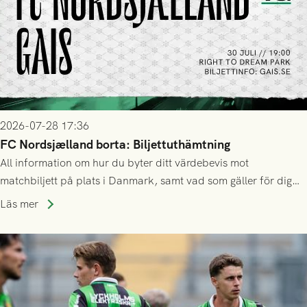
2026-07-28 17:36
FC Nordsjælland borta: Biljettuthämtning
All information om hur du byter ditt värdebevis mot
matchbiljett på plats i Danmark, samt vad som gäller för dig
som står på reservlista eller fått förhinder.
Läs mer