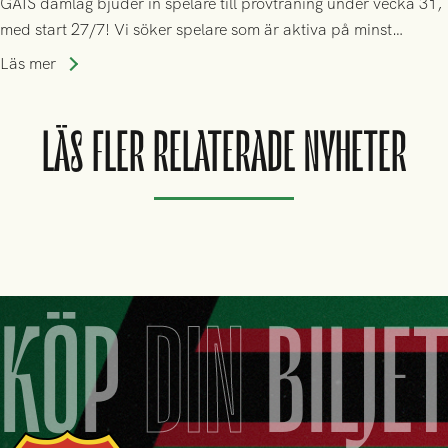
GAIS damlag bjuder in spelare till provträning under vecka 31,
med start 27/7! Vi söker spelare som är aktiva på minst
division 3-nivå.
Läs mer
LÄS FLER RELATERADE NYHETER
KÖP
DIN
BILJE