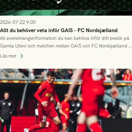
2026-07-22 9:00
Allt du behöver veta inför GAIS - FC Nordsjælland
All evenemangsinformation du kan behöva inför ditt besök på
Gamla Ullevi och matchen mellan GAIS och FC Nordsjælland i
kvalet till Conference League! Avspark kl 19.00 på torsdag
Läs mer
23/7.