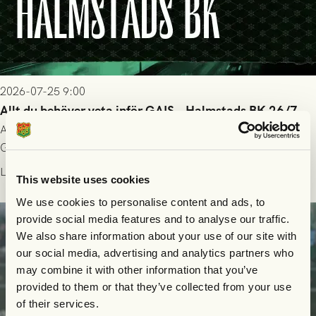
2026-07-25 9:00
Allt du behöver veta inför GAIS - Halmstads BK 26/7
All evenemangsinformation du kan behöva inför ditt besök på
Gamla Ullevi och matchen mellan GAIS och Halmstads BK i
Allsvenskan! Avspark kl 16.30 på söndag 26/7.
Läs mer
This website uses cookies
We use cookies to personalise content and ads, to
provide social media features and to analyse our traffic.
We also share information about your use of our site with
our social media, advertising and analytics partners who
may combine it with other information that you’ve
provided to them or that they’ve collected from your use
of their services.