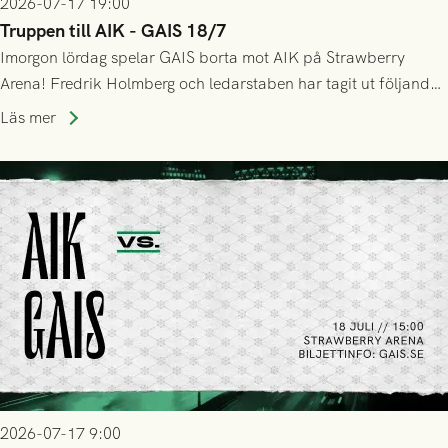
2026-07-17 19:00
Truppen till AIK - GAIS 18/7
Imorgon lördag spelar GAIS borta mot AIK på Strawberry
Arena! Fredrik Holmberg och ledarstaben har tagit ut följande
trupp till matchen:
Läs mer
2026-07-17 9:00