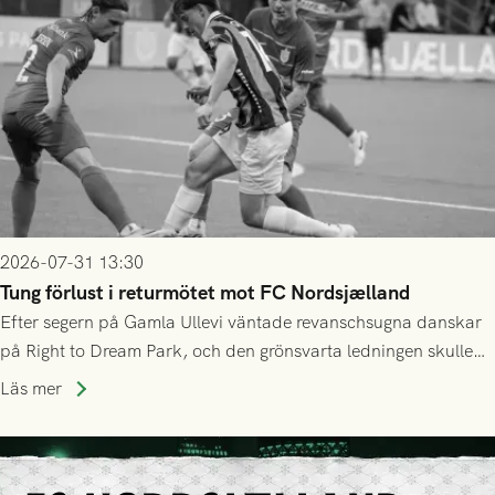
2026-07-31 13:30
Tung förlust i returmötet mot FC Nordsjælland
Efter segern på Gamla Ullevi väntade revanschsugna danskar
på Right to Dream Park, och den grönsvarta ledningen skulle
upphöra efter mindre än kvarten spelad. På lika mark visade
Läs mer
sig Nordsjälland numren för stora och matchen slutade i
tennissiffror och det grönsvarta europaäventyret tog slut.