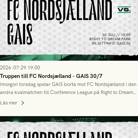
2026-07-29 19:00
Truppen till FC Nordsjælland - GAIS 30/7
Imorgon torsdag spelar GAIS borta mot FC Nordsjælland i den
andra kvalmatchen till Conference League på Right to Dream
Park! Fredrik Holmberg och ledarstaben har tagit ut följande
Läs mer
trupp till matchen: