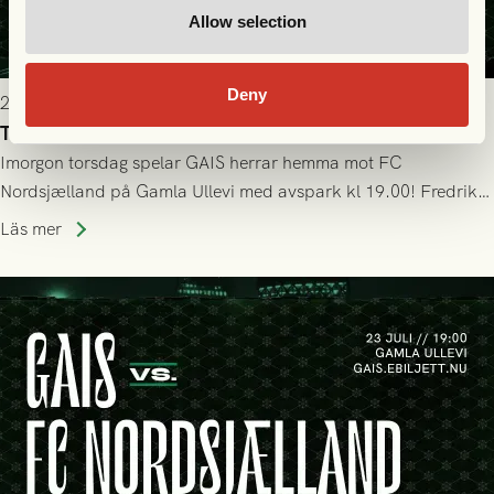
Allow selection
Deny
2026-07-22 19:00
Truppen till GAIS - FC Nordsjælland 23/7
Imorgon torsdag spelar GAIS herrar hemma mot FC
Nordsjælland på Gamla Ullevi med avspark kl 19.00! Fredrik
Holmberg och ledarstaben har tagit ut följande trupp till
Läs mer
matchen: