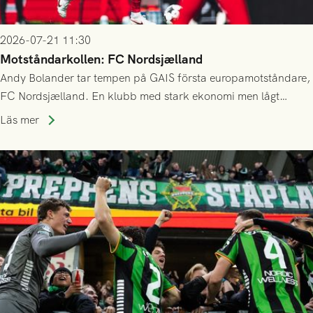
2026-07-21 11:30
Motståndarkollen: FC Nordsjælland
Andy Bolander tar tempen på GAIS första europamotståndare,
FC Nordsjælland. En klubb med stark ekonomi men lågt
publiksnitt, ett lag med både kollektiv styrka och individuell
Läs mer
finess.