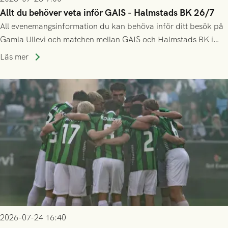
Allt du behöver veta inför GAIS - Halmstads BK 26/7
All evenemangsinformation du kan behöva inför ditt besök på
Gamla Ullevi och matchen mellan GAIS och Halmstads BK i
Allsvenskan! Avspark kl 16.30 på söndag 26/7.
Läs mer
2026-07-24 16:40