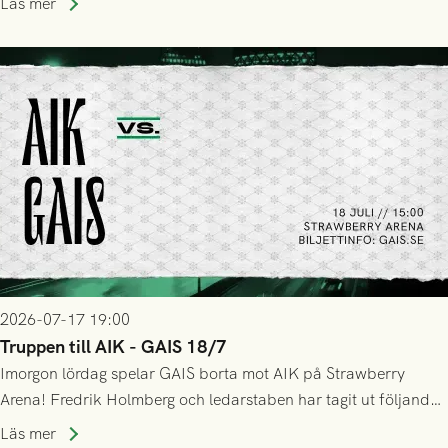
Läs mer
GAIS så var det AIK, i andra halvlek, som höjde tempot och
lyckades få in 2-0.
2026-07-17 19:00
Truppen till AIK - GAIS 18/7
Imorgon lördag spelar GAIS borta mot AIK på Strawberry
Arena! Fredrik Holmberg och ledarstaben har tagit ut följande
trupp till matchen:
Läs mer