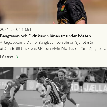
2026-08-04 13:51
Bengtsson och Didriksson lånas ut under hösten
A-lagsspelarna Daniel Bengtsson och Simon Sjöholm är
utlånade till Utsiktens BK, och Alvin Didriksson får möjlighet till
speltid i Hestrafors genom föreningssamarbete.
Läs mer