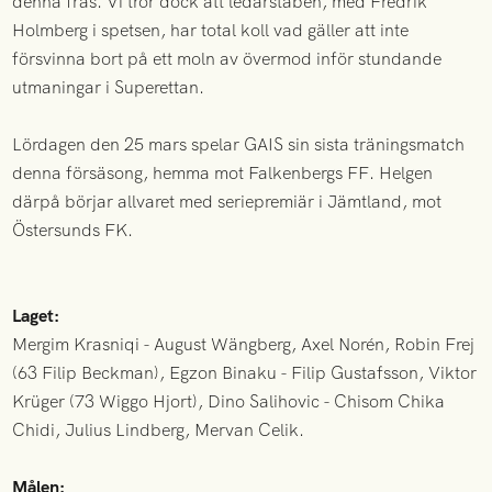
denna fras. Vi tror dock att ledarstaben, med Fredrik
Holmberg i spetsen, har total koll vad gäller att inte
försvinna bort på ett moln av övermod inför stundande
utmaningar i Superettan.
Lördagen den 25 mars spelar GAIS sin sista träningsmatch
denna försäsong, hemma mot Falkenbergs FF. Helgen
därpå börjar allvaret med seriepremiär i Jämtland, mot
Östersunds FK.
Laget:
Mergim Krasniqi - August Wängberg, Axel Norén, Robin Frej
(63 Filip Beckman), Egzon Binaku - Filip Gustafsson, Viktor
Krüger (73 Wiggo Hjort), Dino Salihovic - Chisom Chika
Chidi, Julius Lindberg, Mervan Celik.
Målen: