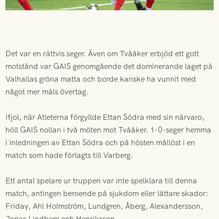
Det var en rättvis seger. Även om Tvååker erbjöd ett gott
motstånd var GAIS genomgående det dominerande laget på
Valhallas gröna matta och borde kanske ha vunnit med
något mer måls övertag.
Ifjol, när Atleterna förgyllde Ettan Södra med sin närvaro,
höll GAIS nollan i två möten mot Tvååker. 1-0-seger hemma
i inledningen av Ettan Södra och på hösten mållöst i en
match som hade förlagts till Varberg.
Ett antal spelare ur truppen var inte spelklara till denna
match, antingen beroende på sjukdom eller lättare skador:
Friday, Ahl Holmström, Lundgren, Åberg, Alexandersson,
Jonas Lindberg och Henriksson.