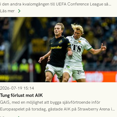
i den andra kvalomgången till UEFA Conference League så
spelas den tredje kvalomgången kort därpå. Motståndare blir
Läs mer
då vinnaren i mötet mellan isländska Valur och HŠK Zrinjski
Mostar från Bosnien och Hercegovina.
2026-07-19 15:14
Tung förlust mot AIK
GAIS, med en möjlighet att bygga självförtroende inför
Europaspelet på torsdag, gästade AIK på Strawberry Arena i
Stockholm . Men trots konstant hotande i första halvlek av