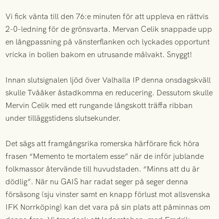
Vi fick vänta till den 76:e minuten för att uppleva en rättvis
2-0-ledning för de grönsvarta. Mervan Celik snappade upp
en långpassning på vänsterflanken och lyckades opportunt
vricka in bollen bakom en utrusande målvakt. Snyggt!
Innan slutsignalen ljöd över Valhalla IP denna onsdagskväll
skulle Tvååker åstadkomma en reducering. Dessutom skulle
Mervin Celik med ett rungande långskott träffa ribban
under tilläggstidens slutsekunder.
Det sägs att framgångsrika romerska härförare fick höra
frasen “Memento te mortalem esse” när de inför jublande
folkmassor återvände till huvudstaden. “Minns att du är
dödlig”. När nu GAIS har radat seger på seger denna
försäsong (sju vinster samt en knapp förlust mot allsvenska
IFK Norrköping) kan det vara på sin plats att påminnas om