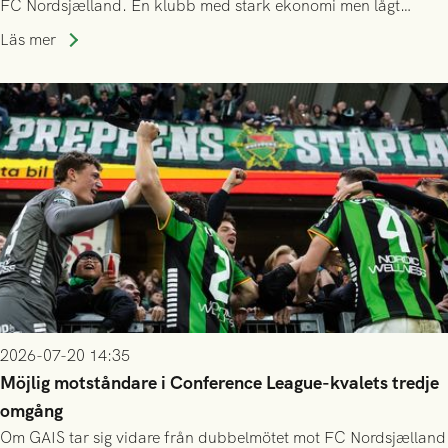
FC Nordsjælland. En klubb med stark ekonomi men lågt
publiksnitt, ett lag med både kollektiv styrka och individuell
Läs mer
finess.
2026-07-20 14:35
Möjlig motståndare i Conference League-kvalets tredje
omgång
Om GAIS tar sig vidare från dubbelmötet mot FC Nordsjælland