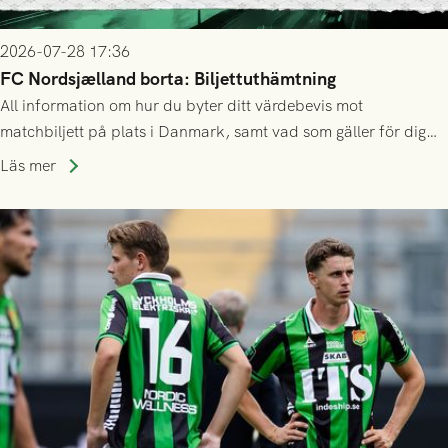
2026-07-28 17:36
FC Nordsjælland borta: Biljettuthämtning
All information om hur du byter ditt värdebevis mot
matchbiljett på plats i Danmark, samt vad som gäller för dig
som står på reservlista eller fått förhinder.
Läs mer