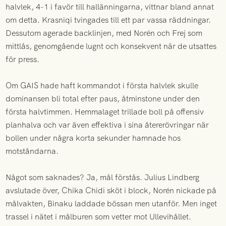
halvlek, 4-1 i favör till hallänningarna, vittnar bland annat
om detta. Krasniqi tvingades till ett par vassa räddningar.
Dessutom agerade backlinjen, med Norén och Frej som
mittlås, genomgående lugnt och konsekvent när de utsattes
för press.
Om GAIS hade haft kommandot i första halvlek skulle
dominansen bli total efter paus, åtminstone under den
första halvtimmen. Hemmalaget trillade boll på offensiv
planhalva och var även effektiva i sina återerövringar när
bollen under några korta sekunder hamnade hos
motståndarna.
Något som saknades? Ja, mål förstås. Julius Lindberg
avslutade över, Chika Chidi sköt i block, Norén nickade på
målvakten, Binaku laddade bössan men utanför. Men inget
trassel i nätet i målburen som vetter mot Ullevihållet.