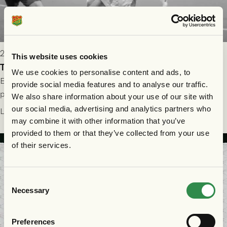
2026-07-31 13:30
This website uses cookies
Tung förlust i returmötet mot FC Nordsjælland
We use cookies to personalise content and ads, to
Efter segern på Gamla Ullevi väntade revanschsugna danskar
provide social media features and to analyse our traffic.
på Right to Dream Park, och den grönsvarta ledningen skulle
We also share information about your use of our site with
upphöra efter mindre än kvarten spelad. På lika mark visade
our social media, advertising and analytics partners who
Läs mer
sig Nordsjälland numren för stora och matchen slutade i
may combine it with other information that you’ve
tennissiffror och det grönsvarta europaäventyret tog slut.
provided to them or that they’ve collected from your use
of their services.
Consent
Necessary
Selection
Preferences