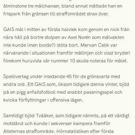
åtminstone tre målchanser, bland annat måttade han en
frispark från gränsen till straffområdet strax över.
GAIS mål i mitten av första halvlek kom genom en nick från
nära håll på bortre stolpen av Axel Norén som målvakten
inte kunde (men borde?) stöta bort. Mervan Celik var
närvarande i situationen framför mållinjen och visst bryderi
förekom huruvida vår nummer 10 skulle noteras för målet.
Spelövertag under inledande 45 för de grönsvarta med
andra ord. Ett GAIS som, liksom tidigare denna vinter, bjöd
på en pigg anfallsfotboll med snabbt passningsspel och
kvicka förflyttningar i offensiva lägen.
Samtidigt bjöd Tvååker, som tidigare nämnts, på ett värdigt
motstånd och kunde i sekvenser kampera framför
Atleternas straffområde. Hörnstatistiken efter första