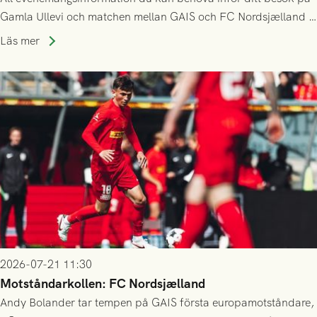
Gamla Ullevi och matchen mellan GAIS och FC Nordsjælland i
kvalet till Conference League! Avspark kl 19.00 på torsdag
Läs mer
23/7.
2026-07-21 11:30
Motståndarkollen: FC Nordsjælland
Andy Bolander tar tempen på GAIS första europamotståndare,