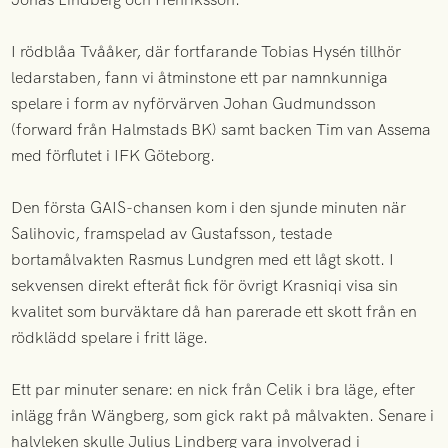
I rödblåa Tvååker, där fortfarande Tobias Hysén tillhör
ledarstaben, fann vi åtminstone ett par namnkunniga
spelare i form av nyförvärven Johan Gudmundsson
(forward från Halmstads BK) samt backen Tim van Assema
med förflutet i IFK Göteborg.
Den första GAIS-chansen kom i den sjunde minuten när
Salihovic, framspelad av Gustafsson, testade
bortamålvakten Rasmus Lundgren med ett lågt skott. I
sekvensen direkt efteråt fick för övrigt Krasniqi visa sin
kvalitet som burväktare då han parerade ett skott från en
rödklädd spelare i fritt läge.
Ett par minuter senare: en nick från Celik i bra läge, efter
inlägg från Wängberg, som gick rakt på målvakten. Senare i
halvleken skulle Julius Lindberg vara involverad i