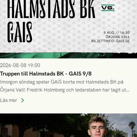
2026-08-08 19:00
Truppen till Halmstads BK - GAIS 9/8
Imorgon söndag spelar GAIS borta mot Halmstads BK på
Örjans Vall! Fredrik Holmberg och ledarstaben har tagit ut
följande trupp till matchen:
Läs mer