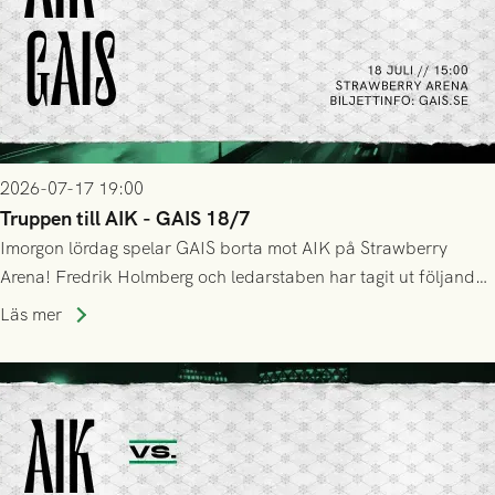
2026-07-17 19:00
Truppen till AIK - GAIS 18/7
Imorgon lördag spelar GAIS borta mot AIK på Strawberry
Arena! Fredrik Holmberg och ledarstaben har tagit ut följande
trupp till matchen:
Läs mer