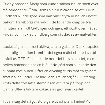
Friday passade Åberg som kunde skicka bollen snett över
målområdet till Celik, som i sin tur nickade så att Julius
Lindberg kunde göra som han ville: styra in bollen i nätet
bakom Trelleborgs målvakt. I de följande knappa två
minuterna anföll GAIS igen och igen: ett skott över mål av
Friday och nick av Lindberg som räddades av målvakten.
Spelet såg fint ut med aktiva, alerta gaisare. Dock uppstod
en fipplig situation framför det egna målet efter ett snabbt
anfall av TFF. Frej nickade bort det första skottet, men
bollen hamnade hos en blåklädd gäst som skickade den
tillbaka mot buren. Efter en olycklig studs mot en gaisare
smet bollen under Krasniqi och Trelleborg fick kvittering.
Trots detta fortsatte stämningen att vara på topp och
Gamla Ullevis läktare kokade av grönsvart kärlek.
Tyvärr såg det något stolpigare ut på plan. I minut 40