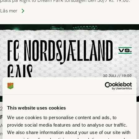
plats på Right to Dream Park torsdagen den 30/7 kl. 19.00.
Läs mer
This website uses cookies
2026-07-28 17:36
FC Nordsjælland borta: Biljettuthämtning
We use cookies to personalise content and ads, to
All information om hur du byter ditt värdebevis mot
provide social media features and to analyse our traffic.
We also share information about your use of our site with
matchbiljett på plats i Danmark, samt vad som gäller för dig