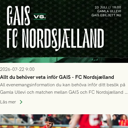
2026-07-22 9:00
Allt du behöver veta inför GAIS - FC Nordsjælland
All evenemangsinformation du kan behöva inför ditt besök på
Gamla Ullevi och matchen mellan GAIS och FC Nordsjælland i
kvalet till Conference League! Avspark kl 19.00 på torsdag
Läs mer
23/7.