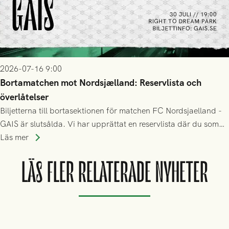
2026-07-16 9:00
Bortamatchen mot Nordsjælland: Reservlista och
överlåtelser
Biljetterna till bortasektionen för matchen FC Nordsjaelland -
GAIS är slutsålda. Vi har upprättat en reservlista där du som
ännu inte har någon biljett kan anmäla ditt intresse. Du kan
Läs mer
inte själv överlåta din biljett till någon annan.
LÄS FLER RELATERADE NYHETER