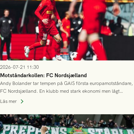
2026-07-21 11:30
Motståndarkollen: FC Nordsjælland
Andy Bolander tar tempen på GAIS första europamotståndare,
FC Nordsjælland. En klubb med stark ekonomi men lågt
publiksnitt, ett lag med både kollektiv styrka och individuell
Läs mer
finess.