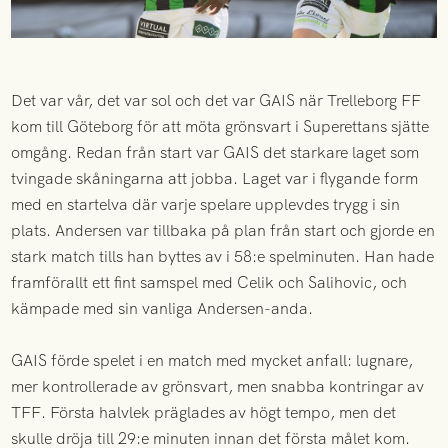
Det var vår, det var sol och det var GAIS när Trelleborg FF
kom till Göteborg för att möta grönsvart i Superettans sjätte
omgång. Redan från start var GAIS det starkare laget som
tvingade skåningarna att jobba. Laget var i flygande form
med en startelva där varje spelare upplevdes trygg i sin
plats. Andersen var tillbaka på plan från start och gjorde en
stark match tills han byttes av i 58:e spelminuten. Han hade
framförallt ett fint samspel med Celik och Salihovic, och
kämpade med sin vanliga Andersen-anda.
GAIS förde spelet i en match med mycket anfall: lugnare,
mer kontrollerade av grönsvart, men snabba kontringar av
TFF. Första halvlek präglades av högt tempo, men det
skulle dröja till 29:e minuten innan det första målet kom.