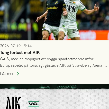
2026-07-19 15:14
Tung förlust mot AIK
GAIS, med en möjlighet att bygga självförtroende inför
Europaspelet på torsdag, gästade AIK på Strawberry Arena i
Stockholm . Men trots konstant hotande i första halvlek av
Läs mer
GAIS så var det AIK, i andra halvlek, som höjde tempot och
lyckades få in 2-0.