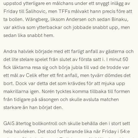
uppstod ytterligare en målchans under ett snyggt inlägg av
Friday till Salihovic, men TFFs målvakt hann precis före att
ta bollen. Wängberg, liksom Andersen och sedan Binaku,
var aktiva som ytterbackar och jobbade snabbt upp, men
sedan lika snabbt hem.
Andra halvlek började med ett farligt anfall av gästerna och
det lite stelare spelet från slutet av första satt i. I minut 50
fick läktarna resa sig och börja jubla till vad de trodde var
ett mål av Celik efter ett fint anfall, men tyvärr dömdes det
bort. Dock var detta det som krävdes för att mjuka upp
makrillarna igen. Norén tycktes komma tillbaka till formen
från tidigare på säsongen och skulle avsluta matchen
starkare än han börjat den.
GAIS återtog bollkontroll och skulle behålla den i stort sett
hela halvleken. Det stod fortfarande lika när Friday i 54:e