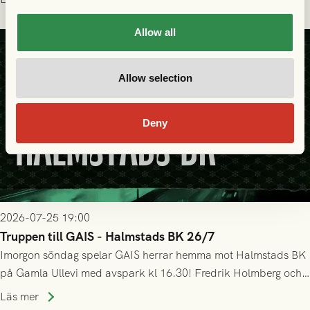
Allow all
Allow selection
Deny
2026-07-25 19:00
Truppen till GAIS - Halmstads BK 26/7
Imorgon söndag spelar GAIS herrar hemma mot Halmstads BK
på Gamla Ullevi med avspark kl 16.30! Fredrik Holmberg och
ledarstaben har tagit ut följande trupp till matchen:
Läs mer