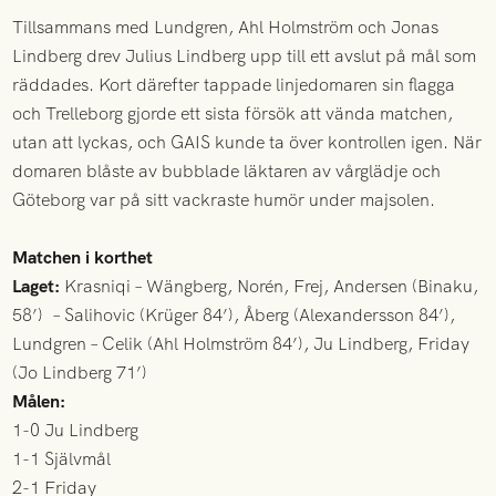
Tillsammans med Lundgren, Ahl Holmström och Jonas
Lindberg drev Julius Lindberg upp till ett avslut på mål som
räddades. Kort därefter tappade linjedomaren sin flagga
och Trelleborg gjorde ett sista försök att vända matchen,
utan att lyckas, och GAIS kunde ta över kontrollen igen. När
domaren blåste av bubblade läktaren av vårglädje och
Göteborg var på sitt vackraste humör under majsolen.
Matchen i korthet
Laget:
Krasniqi – Wängberg, Norén, Frej, Andersen (Binaku,
58’) – Salihovic (Krüger 84’), Åberg (Alexandersson 84’),
Lundgren – Celik (Ahl Holmström 84’), Ju Lindberg, Friday
(Jo Lindberg 71’)
Målen:
1-0 Ju Lindberg
1-1 Självmål
2-1 Friday