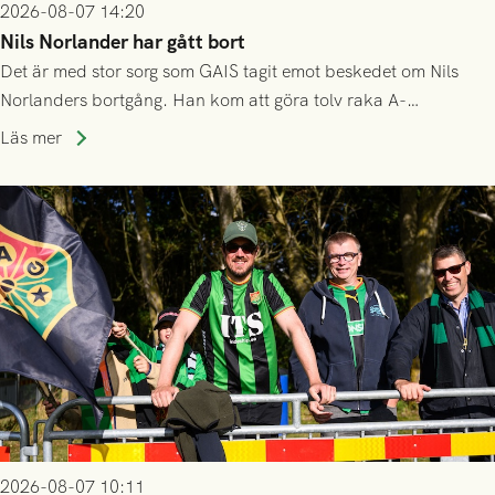
2026-08-07 14:20
Nils Norlander har gått bort
Det är med stor sorg som GAIS tagit emot beskedet om Nils
Norlanders bortgång. Han kom att göra tolv raka A-
lagssäsonger i Grönsvart och är en av få spelare som i GAIS
Läs mer
gjort fler än 200 matcher.
2026-08-07 10:11