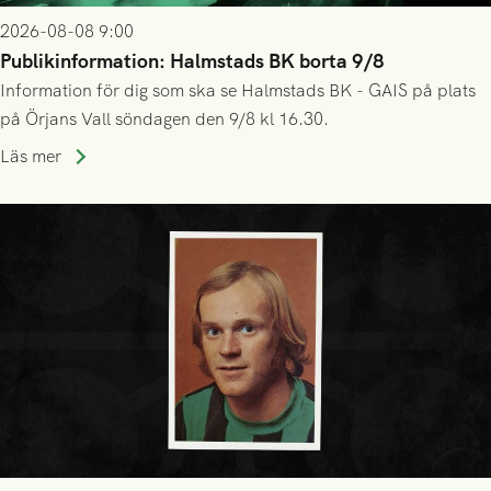
2026-08-08 9:00
Publikinformation: Halmstads BK borta 9/8
Information för dig som ska se Halmstads BK - GAIS på plats
på Örjans Vall söndagen den 9/8 kl 16.30.
Läs mer