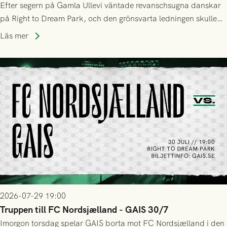
Efter segern på Gamla Ullevi väntade revanschsugna danskar
på Right to Dream Park, och den grönsvarta ledningen skulle
upphöra efter mindre än kvarten spelad. På lika mark visade
Läs mer
sig Nordsjälland numren för stora och matchen slutade i
tennissiffror och det grönsvarta europaäventyret tog slut.
2026-07-29 19:00
Truppen till FC Nordsjælland - GAIS 30/7
Imorgon torsdag spelar GAIS borta mot FC Nordsjælland i den