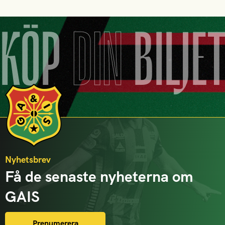
KÖP
DIN
BILJE
Nyhetsbrev
Få de senaste nyheterna om
GAIS
Prenumerera