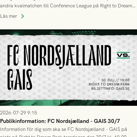
andra kvalmatchen till Conference League på Right to Dream
Park! Fredrik Holmberg och ledarstaben har tagit ut följande
Läs mer
trupp till matchen:
2026-07-29 9:15
Publikinformation: FC Nordsjælland - GAIS 30/7
Information för dig som ska se FC Nordsjælland - GAIS på