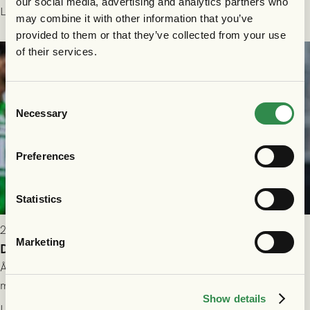
our social media, advertising and analytics partners who
som står på reservlista eller fått förhinder.
Läs mer
may combine it with other information that you’ve
provided to them or that they’ve collected from your use
of their services.
Consent
Necessary
Selection
Preferences
Statistics
2026-07-26 21:00
Marketing
Delad poäng mot Halmstads BK
Åter i Allsvenskan stod Halmstads BK för motståndet i en
match som vägde tungt till fördel för GAIS, men där poängen
Show details
delades efter dramatik på tilläggstid.
Läs mer