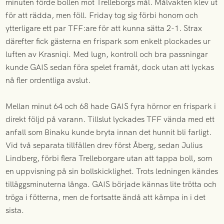
minuten förde bollen mot Trelleborgs mål. Målvakten klev ut
för att rädda, men föll. Friday tog sig förbi honom och
ytterligare ett par TFF:are för att kunna sätta 2-1. Strax
därefter fick gästerna en frispark som enkelt plockades ur
luften av Krasniqi. Med lugn, kontroll och bra passningar
kunde GAIS sedan föra spelet framåt, dock utan att lyckas
nå fler ordentliga avslut.
Mellan minut 64 och 68 hade GAIS fyra hörnor en frispark i
direkt följd på varann. Tillslut lyckades TFF vända med ett
anfall som Binaku kunde bryta innan det hunnit bli farligt.
Vid två separata tillfällen drev först Åberg, sedan Julius
Lindberg, förbi flera Trelleborgare utan att tappa boll, som
en uppvisning på sin bollskicklighet. Trots ledningen kändes
tilläggsminuterna långa. GAIS började kännas lite trötta och
tröga i fötterna, men de fortsatte ändå att kämpa in i det
sista.